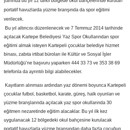
yanında bu yıl 12 farklı bölgede okul bahçelerinde kurulan
portatif havuzlarda yüzme branşında da spor eğitimi
verilecek.
Bu yıl altıncısı düzenlenecek ve 7 Temmuz 2014 tarihinde
açılacak Kartepe Belediyesi Yaz Spor Okullarından spor
eğitimi almak isteyen Kartepeli çocuklar belediye hizmet
binası, zabıta irtibat büroları ile Kültür ve Sosyal İşler
Müdürlüğü’ne başvuru yaparken 444 33 73 ve 353 38 69
telefonla da ayrıntılı bilgi alabilecekler.
Kayıtların alınması ardından yaz dönemi boyunca Kartepeli
çocuklar futbol, basketbol, karate, güreş, halk oyunları ve
yüzme branşlarında açılacak yaz spor okullarında 30
eğitmen nezaretinde eğitim alacaklar. Bu yıl ilk kez
uygulanacak 12 bölgedeki okul bahçesine kurulacak
portatif havuzlarla yüzme branşından daha fazla çocuğun