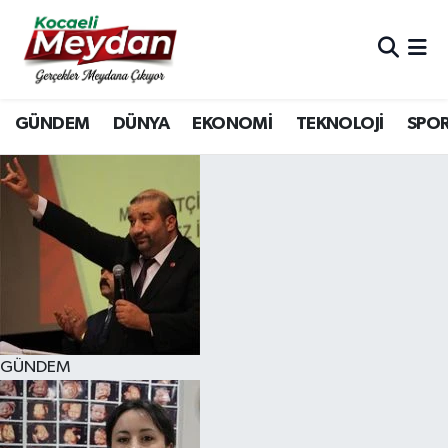
Nöbetçi Eczaneler
GÜNDEM
DÜNYA
EKONOMİ
TEKNOLOJİ
SPO
Hava Durumu
Trafik Durumu
Süper Lig Puan Durumu ve Fikstür
Tüm Manşetler
Son Dakika Haberleri
GÜNDEM
Haber Arşivi