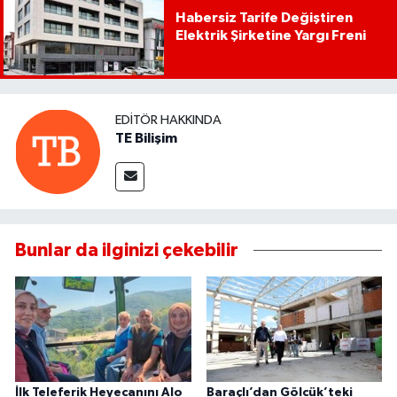
Habersiz Tarife Değiştiren
Elektrik Şirketine Yargı Freni
EDITÖR HAKKINDA
TE Bilişim
Bunlar da ilginizi çekebilir
İlk Teleferik Heyecanını Alo
Baraçlı’dan Gölcük’teki