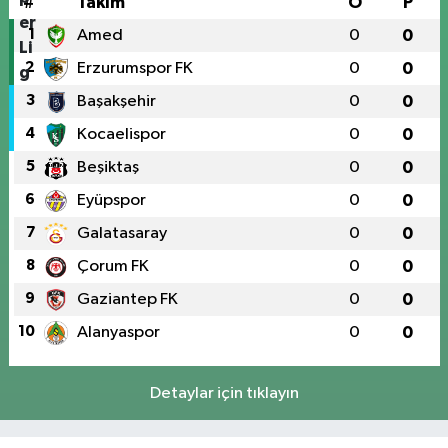
#
Takım
O
P
1
Amed
0
0
2
Erzurumspor FK
0
0
3
Başakşehir
0
0
4
Kocaelispor
0
0
5
Beşiktaş
0
0
6
Eyüpspor
0
0
7
Galatasaray
0
0
8
Çorum FK
0
0
9
Gaziantep FK
0
0
10
Alanyaspor
0
0
Detaylar için tıklayın