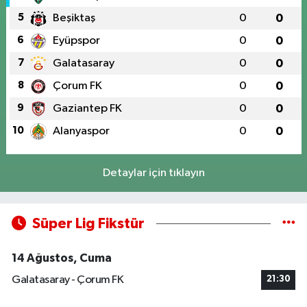
5
Beşiktaş
0
0
6
Eyüpspor
0
0
7
Galatasaray
0
0
8
Çorum FK
0
0
9
Gaziantep FK
0
0
10
Alanyaspor
0
0
Detaylar için tıklayın
Süper Lig Fikstür
14 Ağustos, Cuma
Galatasaray - Çorum FK
21:30