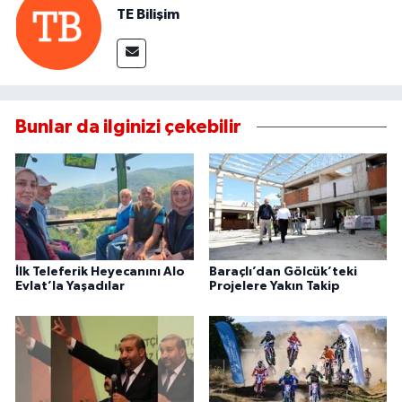
TE Bilişim
Bunlar da ilginizi çekebilir
İlk Teleferik Heyecanını Alo
Baraçlı’dan Gölcük’teki
Evlat’la Yaşadılar
Projelere Yakın Takip