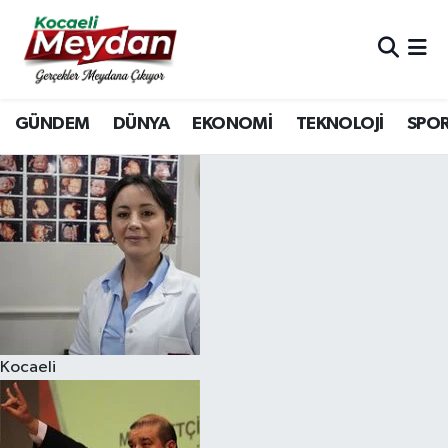
Nöbetçi Eczaneler
GÜNDEM
DÜNYA
EKONOMİ
TEKNOLOJİ
SPO
Hava Durumu
Trafik Durumu
Süper Lig Puan Durumu ve Fikstür
Tüm Manşetler
Son Dakika Haberleri
Kocaeli
Haber Arşivi