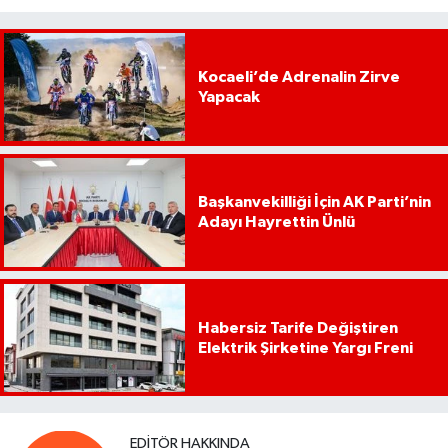
Kocaeli’de Adrenalin Zirve
Yapacak
Başkanvekilliği İçin AK Parti’nin
Adayı Hayrettin Ünlü
Habersiz Tarife Değiştiren
Elektrik Şirketine Yargı Freni
EDITÖR HAKKINDA