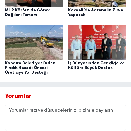
MHP Körfez’de Görev
Kocaeli’de Adrenalin Zirve
Dağılımı Tamam
Yapacak
Kandıra Belediyesi’nden
İş Dünyasından Gençliğe ve
Fındık Hasadı Öncesi
Kültüre Büyük Destek
Üreticiye Yol Desteği
Yorumlar