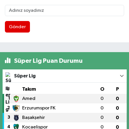
Gönder
Süper Lig Puan Durumu
Süper Lig
#
Takım
O
P
1
Amed
0
0
2
Erzurumspor FK
0
0
3
Başakşehir
0
0
4
Kocaelispor
0
0