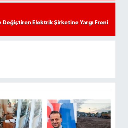
 Değiştiren Elektrik Şirketine Yargı Freni