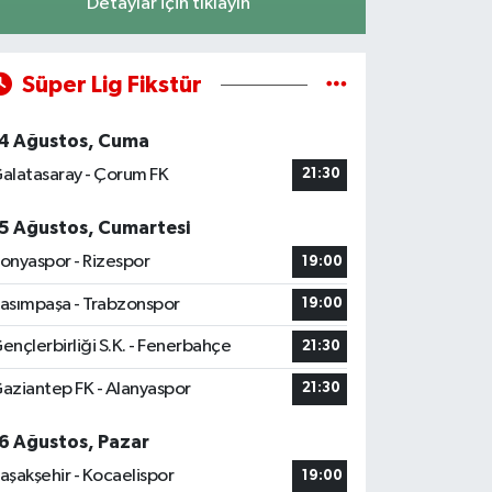
Detaylar için tıklayın
Süper Lig Fikstür
4 Ağustos, Cuma
alatasaray - Çorum FK
21:30
5 Ağustos, Cumartesi
onyaspor - Rizespor
19:00
asımpaşa - Trabzonspor
19:00
ençlerbirliği S.K. - Fenerbahçe
21:30
aziantep FK - Alanyaspor
21:30
6 Ağustos, Pazar
aşakşehir - Kocaelispor
19:00