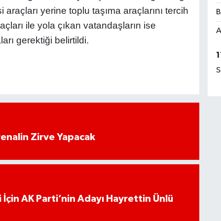
 araçları yerine toplu taşıma araçlarını tercih
B
açları ile yola çıkan vatandaşların ise
A
ı gerektiği belirtildi.
1
S
enalin Zirve Yapacak
 İçin AK Parti’nin Adayı Hayrettin Ünlü