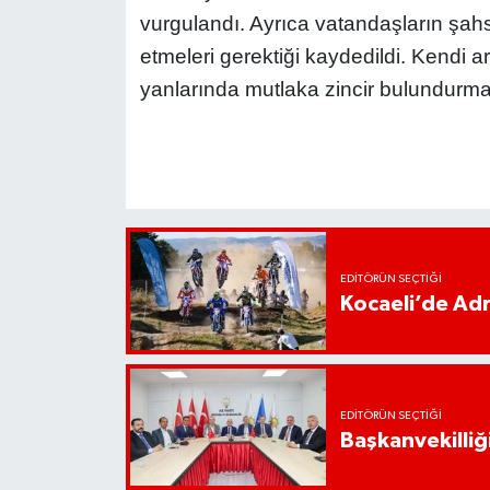
vurgulandı. Ayrıca vatandaşların şahsi
etmeleri gerektiği kaydedildi. Kendi ar
yanlarında mutlaka zincir bulundurmalar
EDITÖRÜN SEÇTIĞI
Kocaeli’de Adr
EDITÖRÜN SEÇTIĞI
Başkanvekilliği