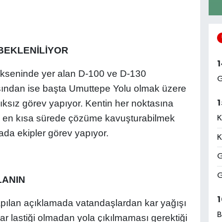
BEKLENİLİYOR
1
ekseninde yer alan D-100 ve D-130
G
ısından ise başta Umuttepe Yolu olmak üzere
ıksız görev yapıyor. Kentin her noktasına
1
rı en kısa sürede çözüme kavuşturabilmek
K
da ekipler görev yapıyor.
K
G
G
LANIN
1
pılan açıklamada vatandaşlardan kar yağışı
B
kar lastiği olmadan yola çıkılmaması gerektiği