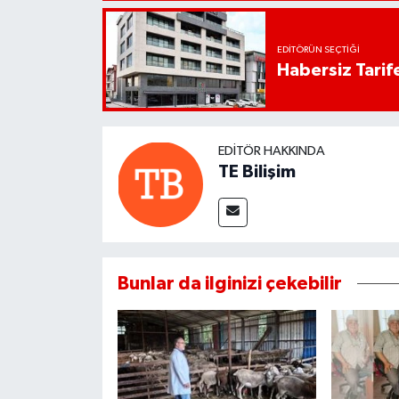
EDITÖRÜN SEÇTIĞI
Habersiz Tarife
EDITÖR HAKKINDA
TE Bilişim
Bunlar da ilginizi çekebilir