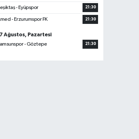
eşiktaş - Eyüpspor
21:30
med - Erzurumspor FK
21:30
7 Ağustos, Pazartesi
amsunspor - Göztepe
21:30