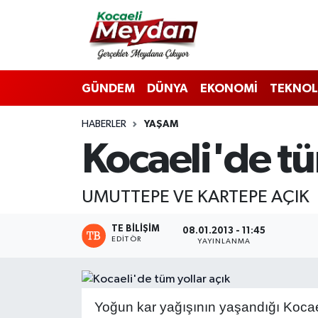
Nöbetçi Eczaneler
GÜNDEM
DÜNYA
EKONOMİ
TEKNOL
Hava Durumu
HABERLER
YAŞAM
Trafik Durumu
Kocaeli'de tü
Süper Lig Puan Durumu ve Fikstür
UMUTTEPE VE KARTEPE AÇIK
Tüm Manşetler
TE BILIŞIM
08.01.2013 - 11:45
Son Dakika Haberleri
EDITÖR
YAYINLANMA
Haber Arşivi
Yoğun kar yağışının yaşandığı Kocae