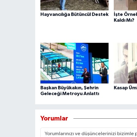
Hayvancılığa Bütüncül Destek
İşte Örnek
Kaldı Mı?
Başkan Büyükakın, Şehrin
Kasap Ümit
Geleceği Metroyu Anlattı
Yorumlar