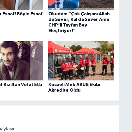
 Esnaf! Böyle Esnaf
Okudan: “Çok Çalışanı Allah
da Sever, Kul da Sever Ama
CHP’li Tayfun Bey
Eleştiriyor!”
 Kızıltan Vefat Etti
Kocaeli Meb AKUB Ekibi
Akredite Oldu