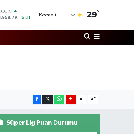
°
ITCOIN
29
Kocaeli
4.959,79
%1.11
OLAR
7,7436
%0.18
URO
5,2510
%0.32
TERLİN
4,4811
%0.38
RAM ALTIN
660.55
%0.03
İST100
3.779
%-14
-
+
A
A
Süper Lig Puan Durumu