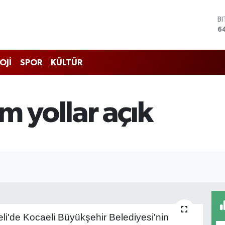
B
6
D
4
E
OJİ
SPOR
KÜLTÜR
5
S
6
G
m yollar açık
6
B
1
li'de Kocaeli Büyükşehir Belediyesi'nin