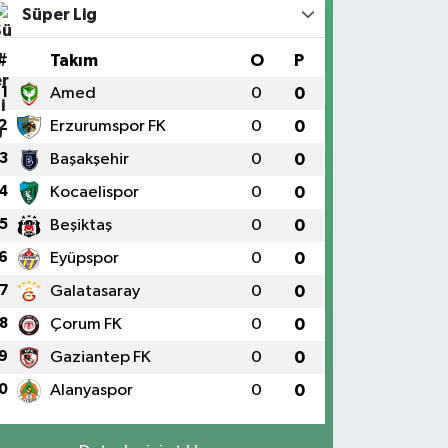
Süper Lig
#
Takım
O
P
1
Amed
0
0
2
Erzurumspor FK
0
0
3
Başakşehir
0
0
4
Kocaelispor
0
0
5
Beşiktaş
0
0
6
Eyüpspor
0
0
7
Galatasaray
0
0
8
Çorum FK
0
0
9
Gaziantep FK
0
0
0
Alanyaspor
0
0