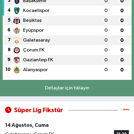
3
Başakşehir
0
0
4
Kocaelispor
0
0
5
Beşiktaş
0
0
6
Eyüpspor
0
0
7
Galatasaray
0
0
8
Çorum FK
0
0
9
Gaziantep FK
0
0
10
Alanyaspor
0
0
Detaylar için tıklayın
Süper Lig Fikstür
14 Ağustos, Cuma