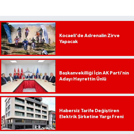
Kocaeli’de Adrenalin Zirve
Yapacak
Başkanvekilliği İçin AK Parti’nin
Adayı Hayrettin Ünlü
Habersiz Tarife Değiştiren
Elektrik Şirketine Yargı Freni