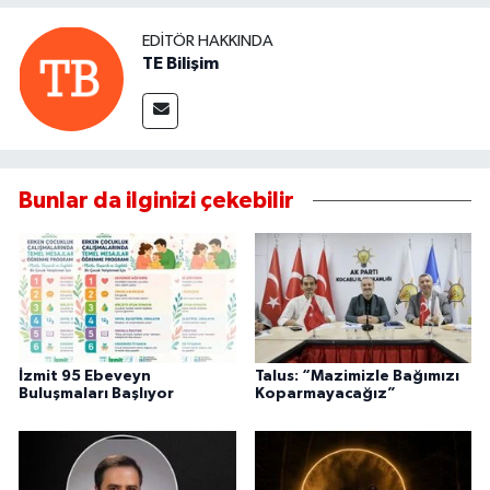
EDITÖR HAKKINDA
TE Bilişim
Bunlar da ilginizi çekebilir
İzmit 95 Ebeveyn
Talus: “Mazimizle Bağımızı
Buluşmaları Başlıyor
Koparmayacağız”