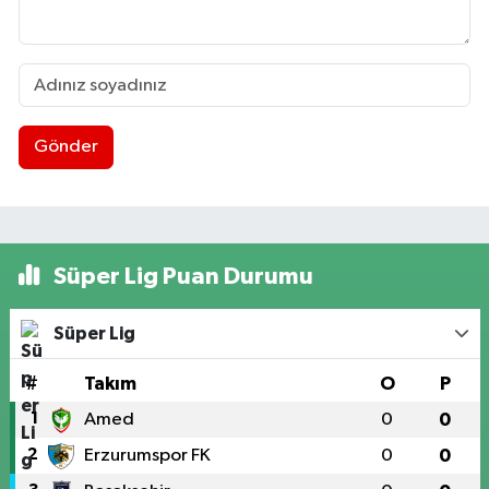
Gönder
Süper Lig Puan Durumu
Süper Lig
#
Takım
O
P
1
Amed
0
0
2
Erzurumspor FK
0
0