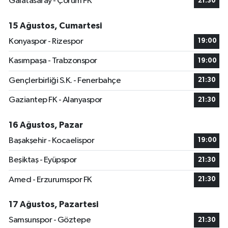
Galatasaray - Çorum FK
21:30
15 Ağustos, Cumartesi
Konyaspor - Rizespor
19:00
Kasımpaşa - Trabzonspor
19:00
Gençlerbirliği S.K. - Fenerbahçe
21:30
Gaziantep FK - Alanyaspor
21:30
16 Ağustos, Pazar
Başakşehir - Kocaelispor
19:00
Beşiktaş - Eyüpspor
21:30
Amed - Erzurumspor FK
21:30
17 Ağustos, Pazartesi
Samsunspor - Göztepe
21:30