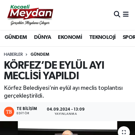
Nöbetçi Eczaneler
GÜNDEM
DÜNYA
EKONOMİ
TEKNOLOJİ
SPO
Hava Durumu
Trafik Durumu
HABERLER
GÜNDEM
KÖRFEZ’DE EYLÜL AYI
Süper Lig Puan Durumu ve Fikstür
MECLİSİ YAPILDI
Tüm Manşetler
Körfez Belediyesi’nin eylül ayı meclis toplantısı
gerçekleştirildi.
Son Dakika Haberleri
TE BILIŞIM
04.09.2024 - 13:09
EDITÖR
Haber Arşivi
YAYINLANMA