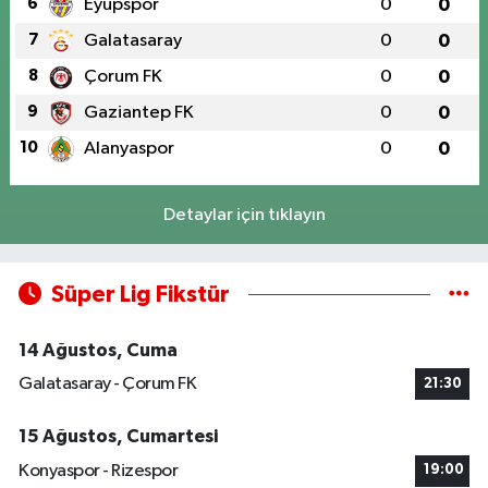
6
Eyüpspor
0
0
7
Galatasaray
0
0
8
Çorum FK
0
0
9
Gaziantep FK
0
0
10
Alanyaspor
0
0
Detaylar için tıklayın
Süper Lig Fikstür
14 Ağustos, Cuma
Galatasaray - Çorum FK
21:30
15 Ağustos, Cumartesi
Konyaspor - Rizespor
19:00