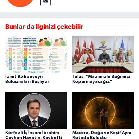
Bunlar da ilginizi çekebilir
İzmit 95 Ebeveyn
Talus: “Mazimizle Bağımızı
Buluşmaları Başlıyor
Koparmayacağız”
Körfezli İş İnsanı İbrahim
Macera, Doğa ve Keşif Aynı
Ceyhan Hayatını Kaybetti
Rotada Buluştu