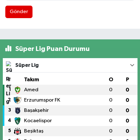
Gönder
Süper Lig Puan Durumu
Süper Lig
#
Takım
O
P
1
Amed
0
0
2
Erzurumspor FK
0
0
3
Başakşehir
0
0
4
Kocaelispor
0
0
5
Beşiktaş
0
0