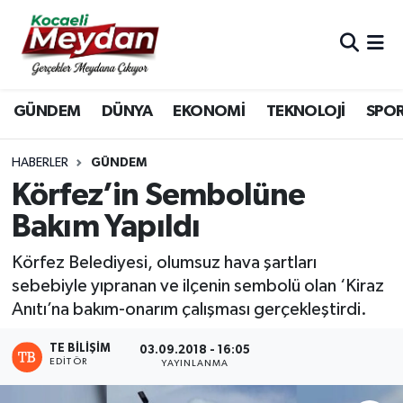
Nöbetçi Eczaneler
GÜNDEM
DÜNYA
EKONOMİ
TEKNOLOJİ
SPO
Hava Durumu
Trafik Durumu
HABERLER
GÜNDEM
Körfez’in Sembolüne
Süper Lig Puan Durumu ve Fikstür
Bakım Yapıldı
Tüm Manşetler
Körfez Belediyesi, olumsuz hava şartları
sebebiyle yıpranan ve ilçenin sembolü olan ‘Kiraz
Son Dakika Haberleri
Anıtı’na bakım-onarım çalışması gerçekleştirdi.
Haber Arşivi
TE BILIŞIM
03.09.2018 - 16:05
EDITÖR
YAYINLANMA