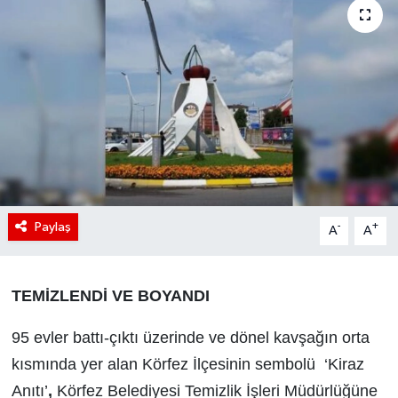
Paylaş
-
+
A
A
TEMİZLENDİ VE BOYANDI
95 evler battı-çıktı üzerinde ve dönel kavşağın orta
kısmında yer alan Körfez İlçesinin sembolü ‘Kiraz
Anıtı’
,
Körfez Belediyesi Temizlik İşleri Müdürlüğüne