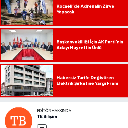
Kocaeli’de Adrenalin Zirve
Yapacak
Başkanvekilliği İçin AK Parti’nin
Adayı Hayrettin Ünlü
Habersiz Tarife Değiştiren
Elektrik Şirketine Yargı Freni
EDITÖR HAKKINDA
TE Bilişim