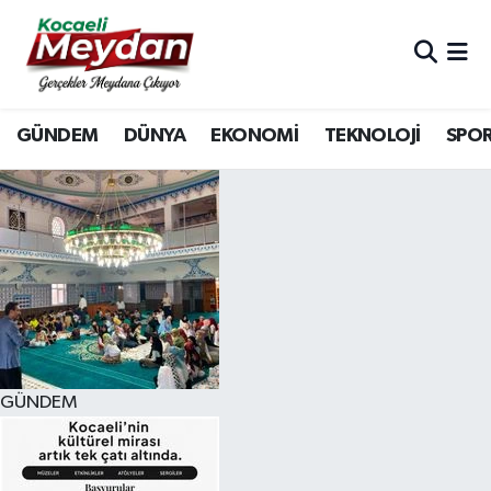
Nöbetçi Eczaneler
GÜNDEM
DÜNYA
EKONOMİ
TEKNOLOJİ
SPO
Hava Durumu
Trafik Durumu
Süper Lig Puan Durumu ve Fikstür
Tüm Manşetler
Son Dakika Haberleri
GÜNDEM
Haber Arşivi