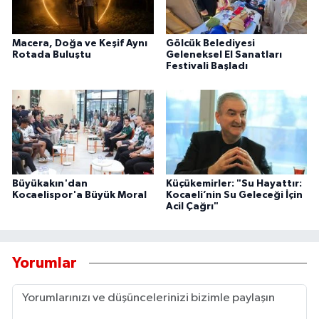
Macera, Doğa ve Keşif Aynı
Gölcük Belediyesi
Rotada Buluştu
Geleneksel El Sanatları
Festivali Başladı
Büyükakın'dan
Küçükemirler: "Su Hayattır:
Kocaelispor'a Büyük Moral
Kocaeli’nin Su Geleceği İçin
Acil Çağrı"
Yorumlar