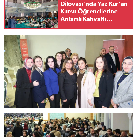
Dilovası'nda Yaz Kur'an
Kursu Öğrencilerine
Anlamlı Kahvaltı
Buluşması