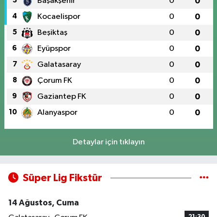
3
Başakşehir
0
0
4
Kocaelispor
0
0
5
Beşiktaş
0
0
6
Eyüpspor
0
0
7
Galatasaray
0
0
8
Çorum FK
0
0
9
Gaziantep FK
0
0
10
Alanyaspor
0
0
Detaylar için tıklayın
Süper Lig Fikstür
14 Ağustos, Cuma