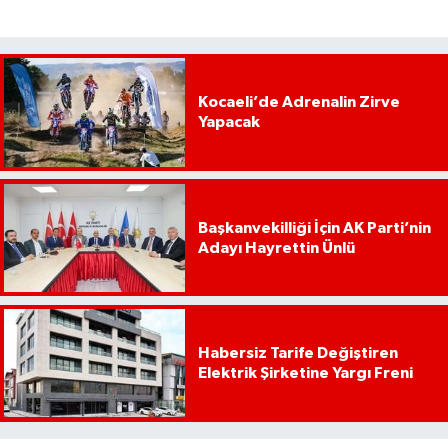
Kocaeli’de Adrenalin Zirve
Yapacak
Başkanvekilliği İçin AK Parti’nin
Adayı Hayrettin Ünlü
Habersiz Tarife Değiştiren
Elektrik Şirketine Yargı Freni