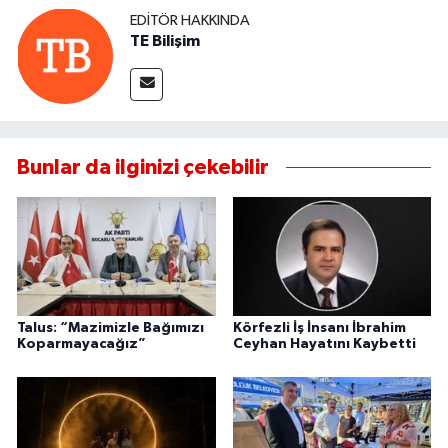
EDITÖR HAKKINDA
TE Bilişim
Bunlar da ilginizi çekebilir
Talus: “Mazimizle Bağımızı
Körfezli İş İnsanı İbrahim
Koparmayacağız”
Ceyhan Hayatını Kaybetti