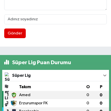
Gönder
Süper Lig Puan Durumu
Süper Lig
#
Takım
O
P
1
Amed
0
0
2
Erzurumspor FK
0
0