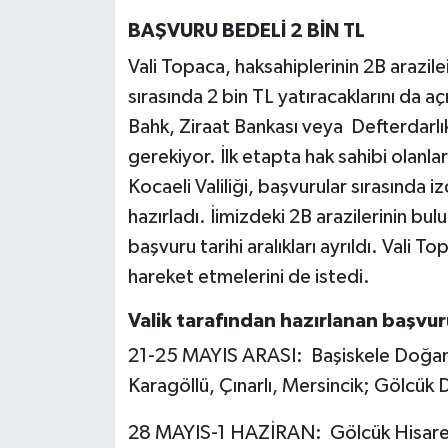
BAŞVURU BEDELİ 2 BİN TL
Vali Topaca, haksahiplerinin 2B arazil
sırasında 2 bin TL yatıracaklarını da a
Bahk, Ziraat Bankası veya Defterdarl
gerekiyor. İlk etapta hak sahibi olanla
Kocaeli Valiliği, başvurular sırasında
hazırladı. İimizdeki 2B arazilerinin bu
başvuru tarihi aralıkları ayrıldı. Vali 
hareket etmelerini de istedi.
Valik tarafından hazırlanan başvur
21-25 MAYIS ARASI: Başiskele Doğante
Karagöllü, Çınarlı, Mersincik; Gölcü
28 MAYIS-1 HAZİRAN: Gölcük Hisareyn,