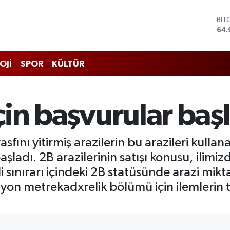
BIT
64.
DO
47,
EU
OJİ
SPOR
KÜLTÜR
55,
STE
64,
GRA
için başvurular baş
666
BİS
13.
sfını yitirmiş arazilerin bu arazileri kulla
aşladı. 2B arazilerinin satışı konusu, ilimizd
li sınırarı içindeki 2B statüsünde arazi mi
lyon metrekadxrelik bölümü için ilemlerin