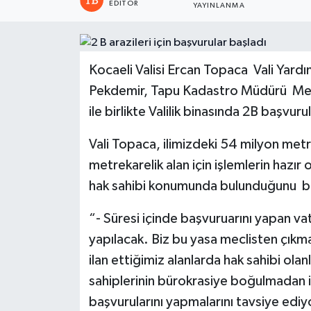
EDITÖR
YAYINLANMA
Kocaeli Valisi Ercan Topaca Vali Yardı
Pekdemir, Tapu Kadastro Müdürü Met
ile birlikte Valilik binasında 2B başvurul
Vali Topaca, ilimizdeki 54 milyon met
metrekarelik alan için işlemlerin hazır
hak sahibi konumunda bulunduğunu bel
“- Süresi içinde başvuruarını yapan va
yapılacak. Biz bu yasa meclisten çıkm
ilan ettiğimiz alanlarda hak sahibi olan
sahiplerinin bürokrasiye boğulmadan iş
başvurularını yapmalarını tavsiye edi