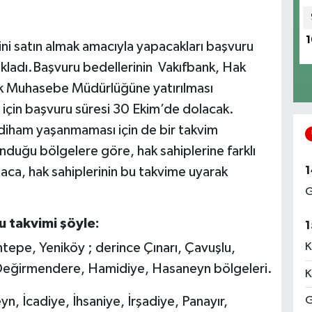
1
eini satın almak amacıyla yapacakları başvuru
çıkladı.Başvuru bedellerinin Vakıfbank, Hak
ık Muhasebe Müdürlüğüne yatırılması
r için başvuru süresi 30 Ekim’de dolacak.
 izdiham yaşanmaması için de bir takvim
lunduğu bölgelere göre, hak sahiplerine farklı
1
Topaca, hak sahiplerinin bu takvime uyarak
G
u takvimi şöyle:
1
K
pe, Yeniköy ; derince Çınarı, Çavuşlu,
k Değirmendere, Hamidiye, Hasaneyn bölgeleri.
K
G
 İcadiye, İhsaniye, İrşadiye, Panayır,