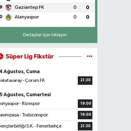
9
Gaziantep FK
0
0
0
Alanyaspor
0
0
Detaylar için tıklayın
Süper Lig Fikstür
4 Ağustos, Cuma
alatasaray - Çorum FK
21:30
5 Ağustos, Cumartesi
onyaspor - Rizespor
19:00
asımpaşa - Trabzonspor
19:00
ençlerbirliği S.K. - Fenerbahçe
21:30