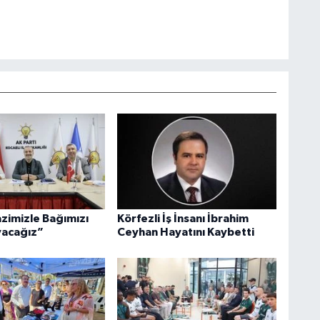
azimizle Bağımızı
Körfezli İş İnsanı İbrahim
acağız”
Ceyhan Hayatını Kaybetti