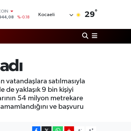
°
COIN
29
Kocaeli
944,08
%-0.18
LAR
7436
%0.18
RO
2510
%0.32
RLİN
4811
%0.38
M ALTIN
ladı
0.55
%0.03
T100
779
%-14
nan vatandaşlara satılmasıyla
e de yaklaşık 9 bin kişiyi
ktarının 54 milyon metrekare
 tamamlandığını ve başvuru
-
+
A
A