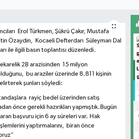
mcıları Erol Türkmen, Şükrü Çakır, Mustafa
in Özaydın, Kocaeli Defterdarı Süleyman Dal
arı ile ilgili basın toplantısı düzenledi.
rekarelik 2B arazisinden 15 milyon
 olduğunu, bu araziler üzerinde 8.811 kişinin
irterek şunları söyledi:
tandaşlara rayiç bedel üzerinden satış
adan önce gerekli hazırıkları yapmıştık.Bugün
laran başvuru için 6 ay süreleri var. Hak
lemlerini yaptırmalarını, biran önce
yoruz”