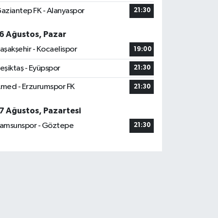
aziantep FK - Alanyaspor
21:30
6 Ağustos, Pazar
aşakşehir - Kocaelispor
19:00
eşiktaş - Eyüpspor
21:30
med - Erzurumspor FK
21:30
7 Ağustos, Pazartesi
amsunspor - Göztepe
21:30