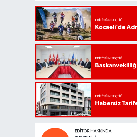
EDITÖRÜN SEÇTIĞI
Kocaeli’de Adr
EDITÖRÜN SEÇTIĞI
Başkanvekilliği
EDITÖRÜN SEÇTIĞI
Habersiz Tarife
EDITÖR HAKKINDA