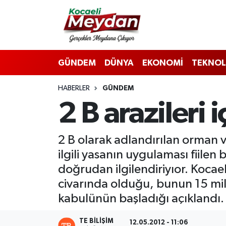
Nöbetçi Eczaneler
GÜNDEM
DÜNYA
EKONOMİ
TEKNOL
Hava Durumu
HABERLER
GÜNDEM
Trafik Durumu
2 B arazileri 
Süper Lig Puan Durumu ve Fikstür
2 B olarak adlandırılan orman va
Tüm Manşetler
ilgili yasanın uygulaması fiilen b
Son Dakika Haberleri
doğrudan ilgilendiriyıor. Kocae
civarında olduğu, bunun 15 mi
Haber Arşivi
kabulünün başladığı açıklandı.
TE BILIŞIM
12.05.2012 - 11:06