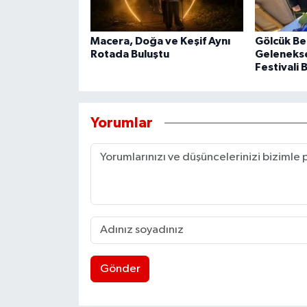
Macera, Doğa ve Keşif Aynı
Gölcük Be
Rotada Buluştu
Geleneksel
Festivali 
Yorumlar
Gönder