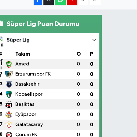
Süper Lig Puan Durumu
Süper Lig
#
Takım
O
P
1
Amed
0
0
2
Erzurumspor FK
0
0
3
Başakşehir
0
0
4
Kocaelispor
0
0
5
Beşiktaş
0
0
6
Eyüpspor
0
0
7
Galatasaray
0
0
8
Çorum FK
0
0