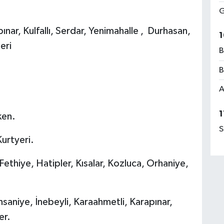
G
nar, Kulfallı, Serdar, Yenimahalle , Durhasan,
1
eri
B
B
A
1
ken.
S
urtyeri.
thiye, Hatipler, Kısalar, Kozluca, Orhaniye,
niye, İnebeyli, Karaahmetli, Karapınar,
er.