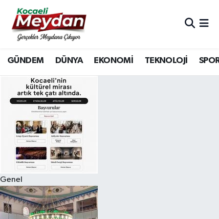
Nöbetçi Eczaneler
GÜNDEM
DÜNYA
EKONOMİ
TEKNOLOJİ
SPO
Hava Durumu
Trafik Durumu
Süper Lig Puan Durumu ve Fikstür
Tüm Manşetler
Son Dakika Haberleri
Genel
Haber Arşivi