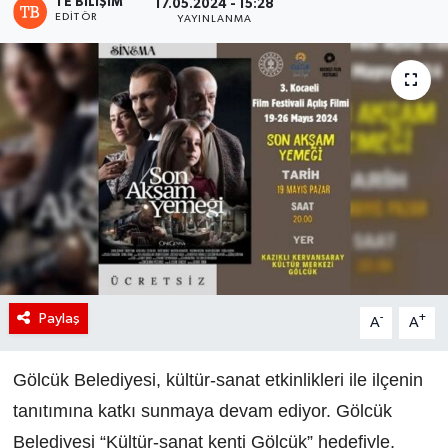
TE BILIŞIM
17.05.2024 - 15:28
EDITÖR
YAYINLANMA
Paylaş
-
+
A
A
Gölcük Belediyesi, kültür-sanat etkinlikleri ile ilçenin
tanıtımına katkı sunmaya devam ediyor. Gölcük
Belediyesi “Kültür-sanat kenti Gölcük” hedefiyle,