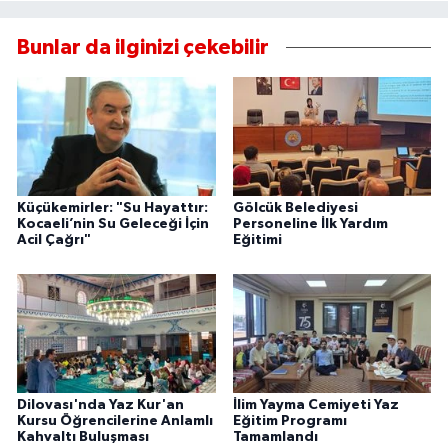
Bunlar da ilginizi çekebilir
Küçükemirler: "Su Hayattır:
Gölcük Belediyesi
Kocaeli’nin Su Geleceği İçin
Personeline İlk Yardım
Acil Çağrı"
Eğitimi
Dilovası'nda Yaz Kur'an
İlim Yayma Cemiyeti Yaz
Kursu Öğrencilerine Anlamlı
Eğitim Programı
Kahvaltı Buluşması
Tamamlandı