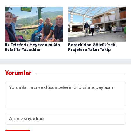
İlk Teleferik Heyecanını Alo
Baraçlı’dan Gölcük’teki
Evlat’la Yaşadılar
Projelere Yakın Takip
Yorumlar