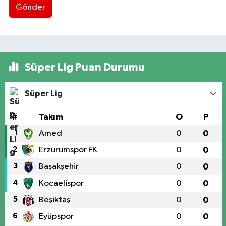
Gönder
Süper Lig Puan Durumu
Süper Lig
#
Takım
O
P
1
Amed
0
0
2
Erzurumspor FK
0
0
3
Başakşehir
0
0
4
Kocaelispor
0
0
5
Beşiktaş
0
0
6
Eyüpspor
0
0