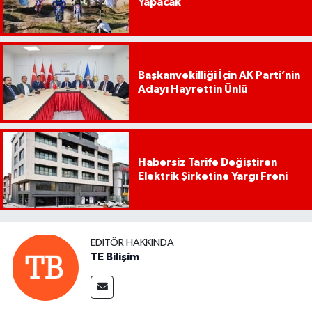
Yapacak
Başkanvekilliği İçin AK Parti’nin
Adayı Hayrettin Ünlü
Habersiz Tarife Değiştiren
Elektrik Şirketine Yargı Freni
EDITÖR HAKKINDA
TE Bilişim