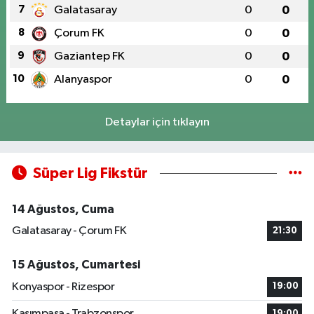
7
Galatasaray
0
0
8
Çorum FK
0
0
9
Gaziantep FK
0
0
10
Alanyaspor
0
0
Detaylar için tıklayın
Süper Lig Fikstür
14 Ağustos, Cuma
Galatasaray - Çorum FK
21:30
15 Ağustos, Cumartesi
Konyaspor - Rizespor
19:00
Kasımpaşa - Trabzonspor
19:00