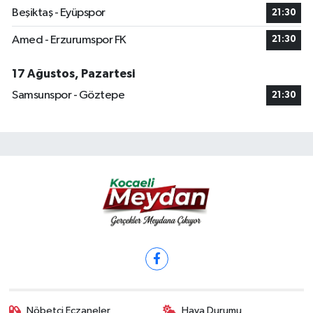
Beşiktaş - Eyüpspor
21:30
Amed - Erzurumspor FK
21:30
17 Ağustos, Pazartesi
Samsunspor - Göztepe
21:30
Nöbetçi Eczaneler
Hava Durumu