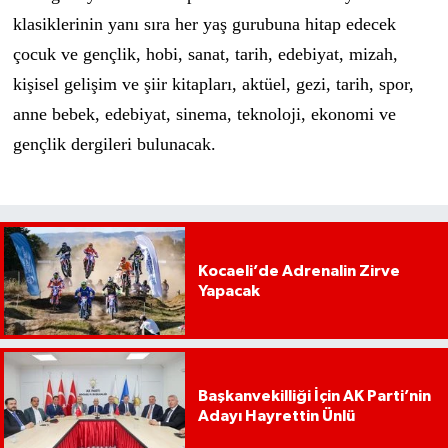
klasiklerinin yanı sıra her yaş gurubuna hitap edecek
çocuk ve gençlik, hobi, sanat, tarih, edebiyat, mizah,
kişisel gelişim ve şiir kitapları, aktüel, gezi, tarih, spor,
anne bebek, edebiyat, sinema, teknoloji, ekonomi ve
gençlik dergileri bulunacak.
Kocaeli’de Adrenalin Zirve
Yapacak
Başkanvekilliği İçin AK Parti’nin
Adayı Hayrettin Ünlü