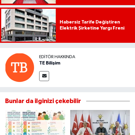
Habersiz Tarife Değiştiren
Elektrik Şirketine Yargı Freni
EDITÖR HAKKINDA
TE Bilişim
Bunlar da ilginizi çekebilir