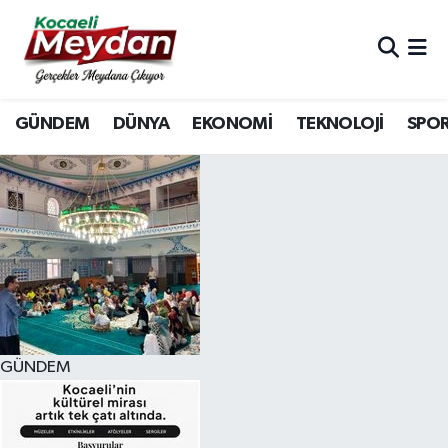
Nöbetçi Eczaneler
GÜNDEM
DÜNYA
EKONOMİ
TEKNOLOJİ
SPO
Hava Durumu
Trafik Durumu
Süper Lig Puan Durumu ve Fikstür
Tüm Manşetler
Son Dakika Haberleri
GÜNDEM
Haber Arşivi