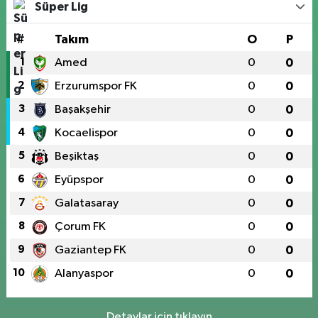
Süper Lig
#
Takım
O
P
1
Amed
0
0
2
Erzurumspor FK
0
0
3
Başakşehir
0
0
4
Kocaelispor
0
0
5
Beşiktaş
0
0
6
Eyüpspor
0
0
7
Galatasaray
0
0
8
Çorum FK
0
0
9
Gaziantep FK
0
0
10
Alanyaspor
0
0
Detaylar için tıklayın