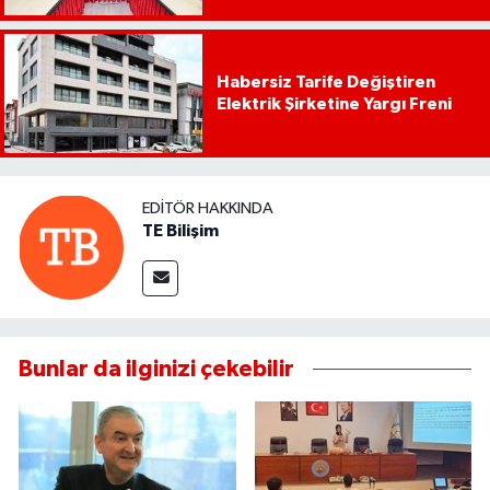
Habersiz Tarife Değiştiren
Elektrik Şirketine Yargı Freni
EDITÖR HAKKINDA
TE Bilişim
Bunlar da ilginizi çekebilir