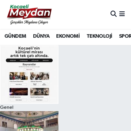
Nöbetçi Eczaneler
GÜNDEM
DÜNYA
EKONOMİ
TEKNOLOJİ
SPO
Hava Durumu
Trafik Durumu
Süper Lig Puan Durumu ve Fikstür
Tüm Manşetler
Son Dakika Haberleri
Genel
Haber Arşivi