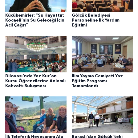
Küçükemirler: "Su Hayattır:
Gölcük Belediyesi
Kocaeli’nin Su Geleceği İçin
Personeline İlk Yardım
Acil Çağrı"
Eğitimi
Dilovası'nda Yaz Kur'an
İlim Yayma Cemiyeti Yaz
Kursu Öğrencilerine Anlamlı
Eğitim Programı
Kahvaltı Buluşması
Tamamlandı
İlk Teleferik Heyecanını Alo
Baraçlı’dan Gölcük’teki