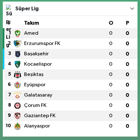
Süper Lig
#
Takım
O
P
1
Amed
0
0
2
Erzurumspor FK
0
0
3
Başakşehir
0
0
4
Kocaelispor
0
0
5
Beşiktaş
0
0
6
Eyüpspor
0
0
7
Galatasaray
0
0
8
Çorum FK
0
0
9
Gaziantep FK
0
0
10
Alanyaspor
0
0