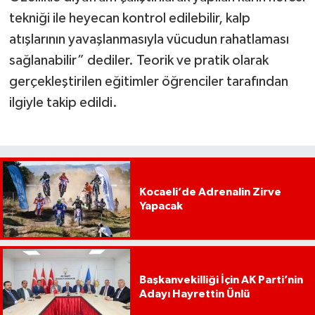
tekniği ile heyecan kontrol edilebilir, kalp
atışlarının yavaşlanmasıyla vücudun rahatlaması
sağlanabilir” dediler. Teorik ve pratik olarak
gerçekleştirilen eğitimler öğrenciler tarafından
ilgiyle takip edildi.
Kocaeli’de Adrenalin Zirve
Yapacak
Başkanvekilliği İçin AK Parti’nin
Adayı Hayrettin Ünlü