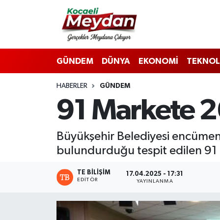
Nöbetçi Eczaneler
GÜNDEM
DÜNYA
EKONOMİ
TEKNOL
Hava Durumu
HABERLER
GÜNDEM
Trafik Durumu
91 Markete 26
Süper Lig Puan Durumu ve Fikstür
Büyükşehir Belediyesi encümen 
Tüm Manşetler
bulundurduğu tespit edilen 91 
Son Dakika Haberleri
TE BILIŞIM
17.04.2025 - 17:31
EDITÖR
YAYINLANMA
Haber Arşivi