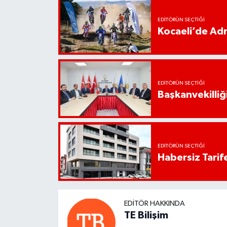
EDITÖRÜN SEÇTIĞI
Kocaeli’de Adr
EDITÖRÜN SEÇTIĞI
Başkanvekilliği
EDITÖRÜN SEÇTIĞI
Habersiz Tarife
EDITÖR HAKKINDA
TE Bilişim