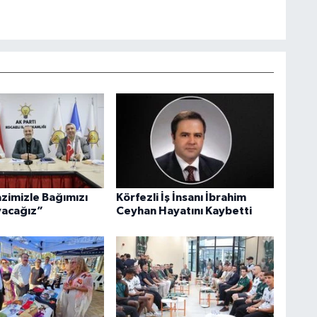
azimizle Bağımızı
Körfezli İş İnsanı İbrahim
acağız”
Ceyhan Hayatını Kaybetti