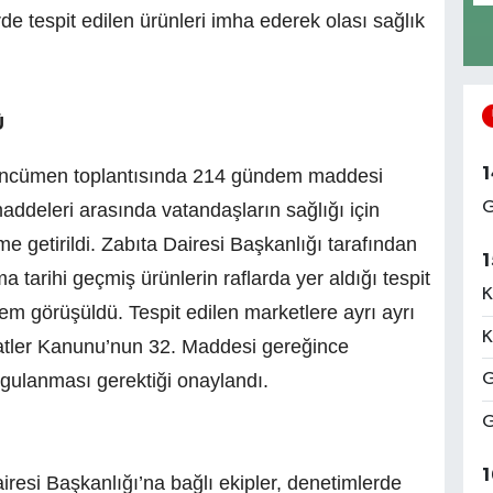
erde tespit edilen ürünleri imha ederek olası sağlık
Ü
1
k encümen toplantısında 214 gündem maddesi
G
deleri arasında vatandaşların sağlığı için
e getirildi. Zabıta Dairesi Başkanlığı tarafından
1
 tarihi geçmiş ürünlerin raflarda yer aldığı tespit
K
m görüşüldü. Tespit edilen marketlere ayrı ayrı
K
atler Kanunu’nun 32. Maddesi gereğince
gulanması gerektiği onaylandı.
G
G
1
resi Başkanlığı’na bağlı ekipler, denetimlerde