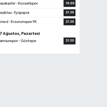
aşakşehir - Kocaelispor
19:00
eşiktaş - Eyüpspor
21:30
med - Erzurumspor FK
21:30
7 Ağustos, Pazartesi
amsunspor - Göztepe
21:30