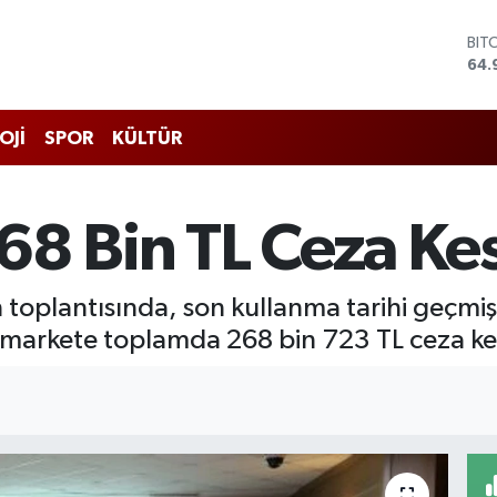
BIT
64.
DO
47,
EU
55,
OJİ
SPOR
KÜLTÜR
STE
64,
GRA
666
8 Bin TL Ceza Kes
BİS
13.
toplantısında, son kullanma tarihi geçmiş 
markete toplamda 268 bin 723 TL ceza kes