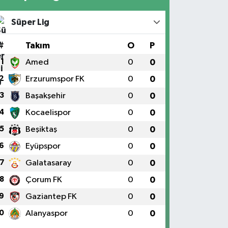
Süper Lig
#
Takım
O
P
1
Amed
0
0
2
Erzurumspor FK
0
0
3
Başakşehir
0
0
4
Kocaelispor
0
0
5
Beşiktaş
0
0
6
Eyüpspor
0
0
7
Galatasaray
0
0
8
Çorum FK
0
0
9
Gaziantep FK
0
0
0
Alanyaspor
0
0