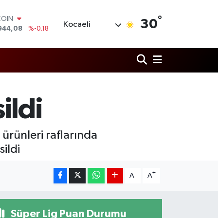
COIN
944,08
%-0.18
°
30
Kocaeli
LAR
7436
%0.18
RO
2510
%0.32
RLİN
4811
%0.38
M ALTIN
0.55
%0.03
ildi
T100
779
%-14
ürünleri raflarında
ildi
-
+
A
A
Süper Lig Puan Durumu