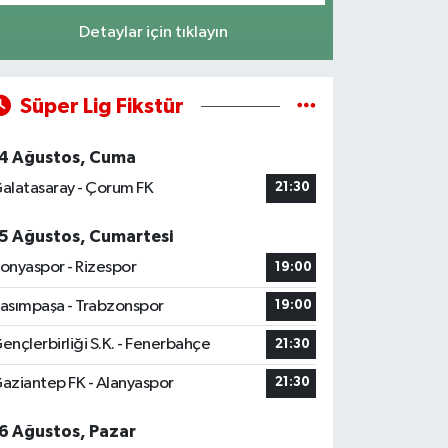
Detaylar için tıklayın
Süper Lig Fikstür
4 Ağustos, Cuma
alatasaray - Çorum FK
21:30
5 Ağustos, Cumartesi
onyaspor - Rizespor
19:00
asımpaşa - Trabzonspor
19:00
ençlerbirliği S.K. - Fenerbahçe
21:30
aziantep FK - Alanyaspor
21:30
6 Ağustos, Pazar