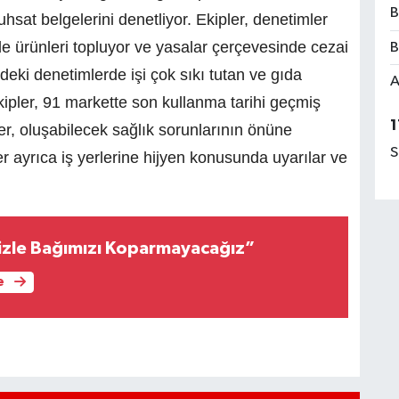
B
 ruhsat belgelerini denetliyor. Ekipler, denetimler
de ürünleri topluyor ve yasalar çerçevesinde cezai
B
eki denetimlerde işi çok sıkı tutan ve gıda
A
 ekipler, 91 markette son kullanma tarihi geçmiş
1
ler, oluşabilecek sağlık sorunlarının önüne
S
 ayrıca iş yerlerine hijyen konusunda uyarılar ve
izle Bağımızı Koparmayacağız”
e