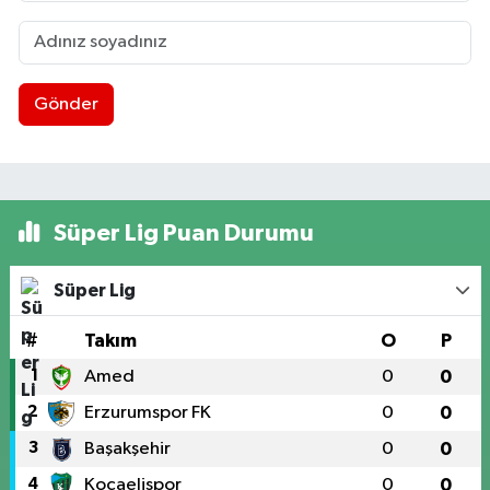
Gönder
Süper Lig Puan Durumu
Süper Lig
#
Takım
O
P
1
Amed
0
0
2
Erzurumspor FK
0
0
3
Başakşehir
0
0
4
Kocaelispor
0
0