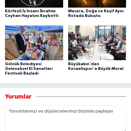
Körfezli İş İnsanı İbrahim
Macera, Doğa ve Keşif Aynı
Ceyhan Hayatını Kaybetti
Rotada Buluştu
Gölcük Belediyesi
Büyükakın'dan
Geleneksel El Sanatları
Kocaelispor'a Büyük Moral
Festivali Başladı
Yorumlar