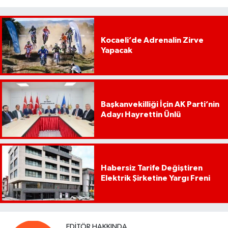
Kocaeli’de Adrenalin Zirve
Yapacak
Başkanvekilliği İçin AK Parti’nin
Adayı Hayrettin Ünlü
Habersiz Tarife Değiştiren
Elektrik Şirketine Yargı Freni
EDITÖR HAKKINDA