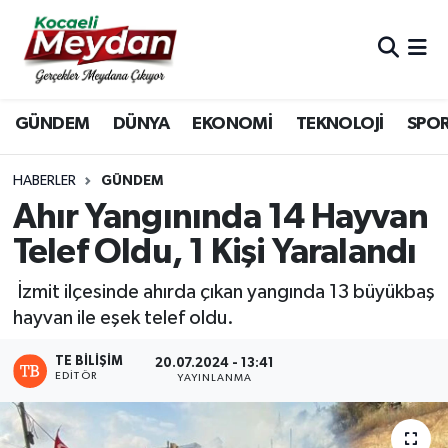
Nöbetçi Eczaneler
GÜNDEM
DÜNYA
EKONOMİ
TEKNOLOJİ
SPO
Hava Durumu
Trafik Durumu
HABERLER
GÜNDEM
Ahır Yangınında 14 Hayvan
Süper Lig Puan Durumu ve Fikstür
Telef Oldu, 1 Kişi Yaralandı
Tüm Manşetler
İzmit ilçesinde ahırda çıkan yangında 13 büyükbaş
hayvan ile eşek telef oldu.
Son Dakika Haberleri
TE BILIŞIM
20.07.2024 - 13:41
EDITÖR
Haber Arşivi
YAYINLANMA