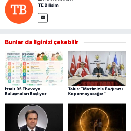
TE Bilişim
Bunlar da ilginizi çekebilir
İzmit 95 Ebeveyn
Talus: “Mazimizle Bağımızı
Buluşmaları Başlıyor
Koparmayacağız”