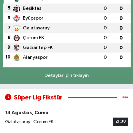
5
Beşiktaş
0
0
6
Eyüpspor
0
0
7
Galatasaray
0
0
8
Çorum FK
0
0
9
Gaziantep FK
0
0
10
Alanyaspor
0
0
Detaylar için tıklayın
Süper Lig Fikstür
14 Ağustos, Cuma
Galatasaray - Çorum FK
21:30