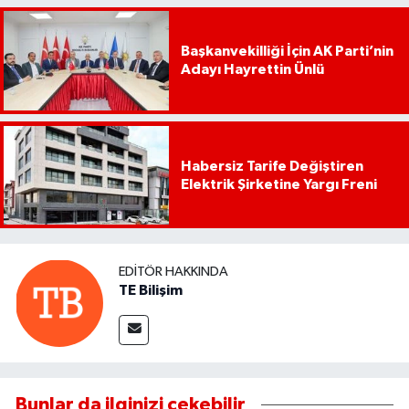
Başkanvekilliği İçin AK Parti’nin
Adayı Hayrettin Ünlü
Habersiz Tarife Değiştiren
Elektrik Şirketine Yargı Freni
EDITÖR HAKKINDA
TE Bilişim
Bunlar da ilginizi çekebilir