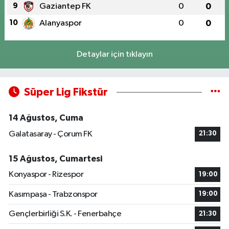
9
Gaziantep FK
0
0
10
Alanyaspor
0
0
Detaylar için tıklayın
Süper Lig Fikstür
14 Ağustos, Cuma
Galatasaray - Çorum FK
21:30
15 Ağustos, Cumartesi
Konyaspor - Rizespor
19:00
Kasımpaşa - Trabzonspor
19:00
Gençlerbirliği S.K. - Fenerbahçe
21:30