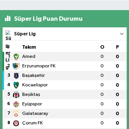
Süper Lig Puan Durumu
Süper Lig
#
Takım
O
P
1
Amed
0
0
2
Erzurumspor FK
0
0
3
Başakşehir
0
0
4
Kocaelispor
0
0
5
Beşiktaş
0
0
6
Eyüpspor
0
0
7
Galatasaray
0
0
8
Çorum FK
0
0