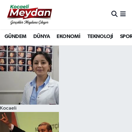
Nöbetçi Eczaneler
GÜNDEM
DÜNYA
EKONOMİ
TEKNOLOJİ
SPO
Hava Durumu
Trafik Durumu
Süper Lig Puan Durumu ve Fikstür
Tüm Manşetler
Son Dakika Haberleri
Kocaeli
Haber Arşivi