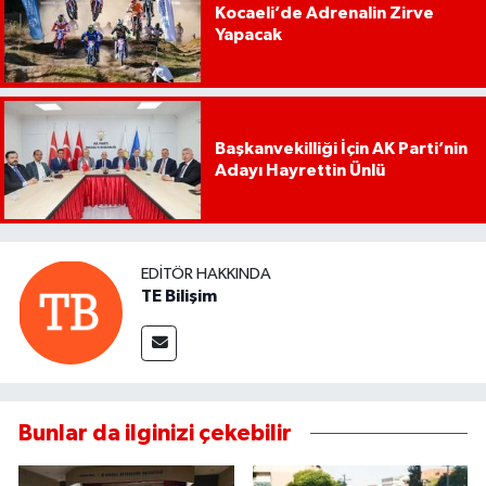
Kocaeli’de Adrenalin Zirve
Yapacak
Başkanvekilliği İçin AK Parti’nin
Adayı Hayrettin Ünlü
EDITÖR HAKKINDA
TE Bilişim
Bunlar da ilginizi çekebilir