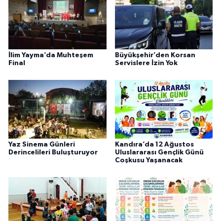
İlim Yayma’da Muhteşem
Büyükşehir’den Korsan
Final
Servislere İzin Yok
Yaz Sinema Günleri
Kandıra’da 12 Ağustos
Derincelileri Buluşturuyor
Uluslararası Gençlik Günü
Coşkusu Yaşanacak