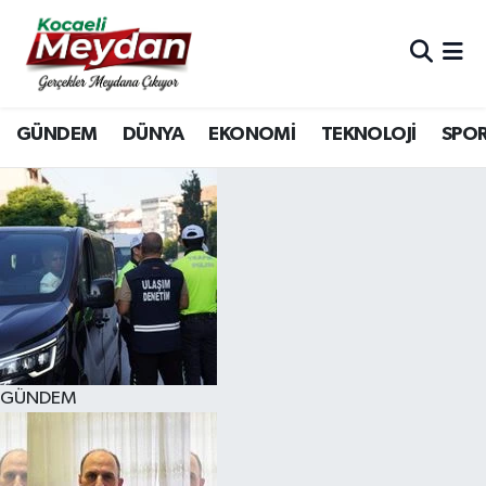
Nöbetçi Eczaneler
GÜNDEM
DÜNYA
EKONOMİ
TEKNOLOJİ
SPO
Hava Durumu
Trafik Durumu
Süper Lig Puan Durumu ve Fikstür
Tüm Manşetler
Son Dakika Haberleri
GÜNDEM
Haber Arşivi