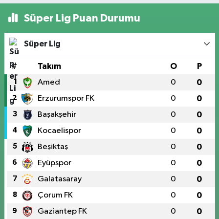
Süper Lig Puan Durumu
Süper Lig
#
Takım
O
P
1
Amed
0
0
2
Erzurumspor FK
0
0
3
Başakşehir
0
0
4
Kocaelispor
0
0
5
Beşiktaş
0
0
6
Eyüpspor
0
0
7
Galatasaray
0
0
8
Çorum FK
0
0
9
Gaziantep FK
0
0