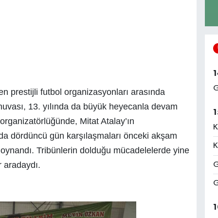
1
G
n prestijli futbol organizasyonları arasında
urnuvası, 13. yılında da büyük heyecanla devam
1
organizatörlüğünde, Mitat Atalay’ın
K
da dördüncü gün karşılaşmaları önceki akşam
K
e oynandı. Tribünlerin dolduğu mücadelelerde yine
r aradaydı.
G
G
1