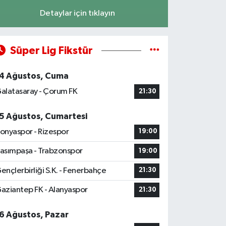
Detaylar için tıklayın
Süper Lig Fikstür
4 Ağustos, Cuma
alatasaray - Çorum FK
21:30
5 Ağustos, Cumartesi
onyaspor - Rizespor
19:00
asımpaşa - Trabzonspor
19:00
ençlerbirliği S.K. - Fenerbahçe
21:30
aziantep FK - Alanyaspor
21:30
6 Ağustos, Pazar