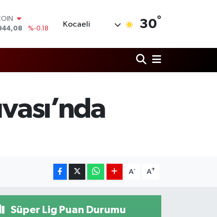
°
LAR
30
Kocaeli
7436
%0.18
RO
2510
%0.32
RLİN
4811
%0.38
M ALTIN
0.55
%0.03
T100
uvası’nda
779
%-14
COIN
944,08
%-0.18
-
+
A
A
Süper Lig Puan Durumu