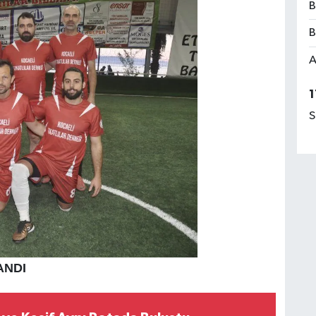
B
B
A
1
S
ANDI