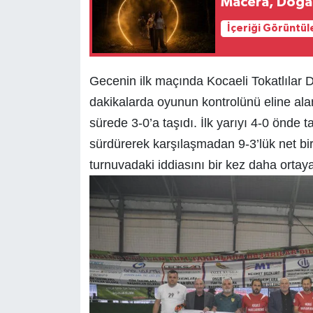
Macera, Doğa 
İçeriği Görüntül
Gecenin ilk maçında Kocaeli Tokatlılar De
dakikalarda oyunun kontrolünü eline alan 
sürede 3-0’a taşıdı. İlk yarıyı 4-0 önde 
sürdürerek karşılaşmadan 9-3’lük net bir g
turnuvadaki iddiasını bir kez daha ortay