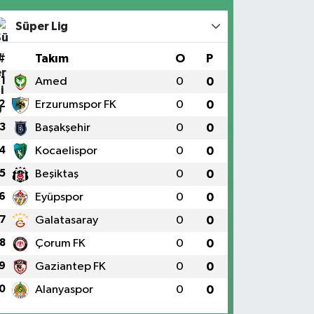
Süper Lig
#
Takım
O
P
1
Amed
0
0
2
Erzurumspor FK
0
0
3
Başakşehir
0
0
4
Kocaelispor
0
0
5
Beşiktaş
0
0
6
Eyüpspor
0
0
7
Galatasaray
0
0
8
Çorum FK
0
0
9
Gaziantep FK
0
0
0
Alanyaspor
0
0