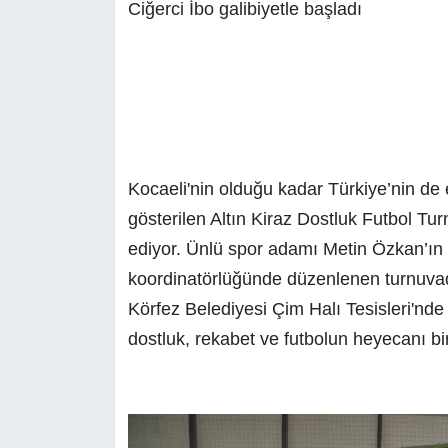
Ciğerci İbo galibiyetle başladı
Kocaeli'nin olduğu kadar Türkiye’nin de e
gösterilen Altın Kiraz Dostluk Futbol T
ediyor. Ünlü spor adamı Metin Özkan’ın 
koordinatörlüğünde düzenlenen turnuva
Körfez Belediyesi Çim Halı Tesisleri'nd
dostluk, rekabet ve futbolun heyecanı bi