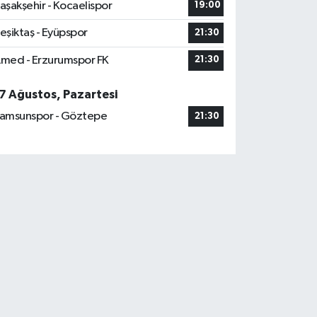
aşakşehir - Kocaelispor
19:00
eşiktaş - Eyüpspor
21:30
med - Erzurumspor FK
21:30
7 Ağustos, Pazartesi
amsunspor - Göztepe
21:30