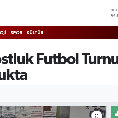
DO
47,
EU
55,
STE
OJİ
SPOR
KÜLTÜR
64,
GRA
666
BİS
ostluk Futbol Turn
13.
BIT
64.
ukta