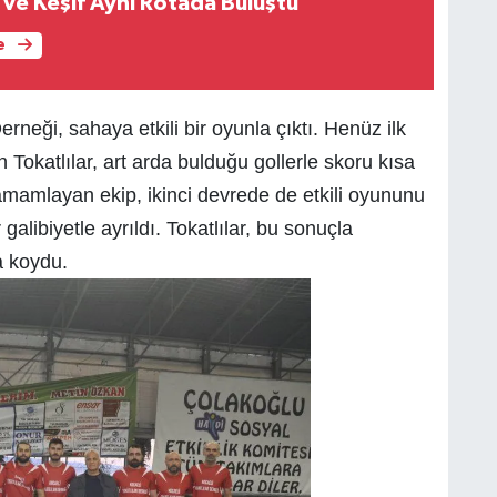
ve Keşif Aynı Rotada Buluştu
e
rneği, sahaya etkili bir oyunla çıktı. Henüz ilk
Tokatlılar, art arda bulduğu gollerle skoru kısa
tamamlayan ekip, ikinci devrede de etkili oyununu
alibiyetle ayrıldı. Tokatlılar, bu sonuçla
a koydu.