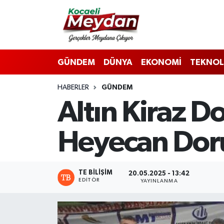
Nöbetçi Eczaneler
GÜNDEM
DÜNYA
EKONOMİ
TEKNOL
Hava Durumu
HABERLER
GÜNDEM
Trafik Durumu
Altın Kiraz D
Süper Lig Puan Durumu ve Fikstür
Heyecan Dor
Tüm Manşetler
Son Dakika Haberleri
TE BILIŞIM
20.05.2025 - 13:42
EDITÖR
YAYINLANMA
Haber Arşivi