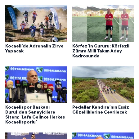
Kocaeli’de Adrenalin Zirve
Körfez’in Gururu: Körfezli
Yapacak
Zümra Milli Takım Aday
Kadrosunda
Kocaelispor Başkanı
Pedallar Kandıra’nın Eşsiz
Durul'dan Sanayicilere
Güzelliklerine Çevrilecek
Sitem: 'Lafa Gelince Herkes
Kocaelisporlu'