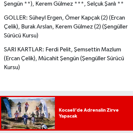
Şengün **), Kerem Gülmez ***, Selçuk Şanlı **
GOLLER: Süheyl Ergen, Ömer Kapçak (2) (Ercan
Çelik), Burak Arslan, Kerem Gülmez (2) (Şengüller
Sürücü Kursu)
SARI KARTLAR: Ferdi Pelit, Şemsettin Mazlum
(Ercan Çelik), Mücahit Şengün (Şengüller Sürücü
Kursu)
Kocaeli’de Adrenalin Zirve
Yapacak