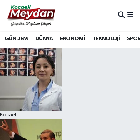
Nöbetçi Eczaneler
GÜNDEM
DÜNYA
EKONOMİ
TEKNOLOJİ
SPO
Hava Durumu
Trafik Durumu
Süper Lig Puan Durumu ve Fikstür
Tüm Manşetler
Son Dakika Haberleri
Kocaeli
Haber Arşivi