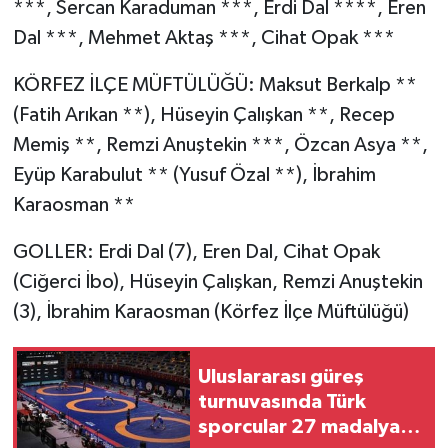
***, Sercan Karaduman ***, Erdi Dal ****, Eren
Dal ***, Mehmet Aktaş ***, Cihat Opak ***
KÖRFEZ İLÇE MÜFTÜLÜĞÜ: Maksut Berkalp **
(Fatih Arıkan **), Hüseyin Çalışkan **, Recep
Memiş **, Remzi Anuştekin ***, Özcan Asya **,
Eyüp Karabulut ** (Yusuf Özal **), İbrahim
Karaosman **
GOLLER: Erdi Dal (7), Eren Dal, Cihat Opak
(Ciğerci İbo), Hüseyin Çalışkan, Remzi Anuştekin
(3), İbrahim Karaosman (Körfez İlçe Müftülüğü)
Uluslararası güreş
turnuvasında Türk
sporcular 27 madalya