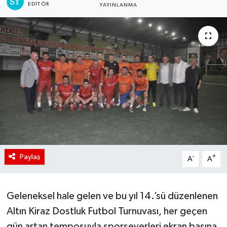
EDITÖR
YAYINLANMA
Paylaş
-
+
A
A
Geleneksel hale gelen ve bu yıl 14.’sü düzenlenen
Altın Kiraz Dostluk Futbol Turnuvası, her geçen
gün artan temposuyla sporseverleri ekran başına