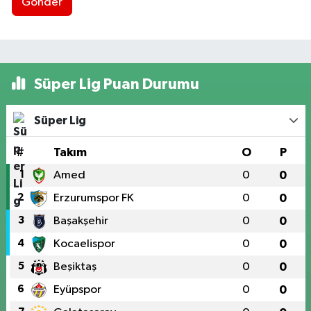
Gönder
Süper Lig Puan Durumu
Süper Lig
#
Takım
O
P
1
Amed
0
0
2
Erzurumspor FK
0
0
3
Başakşehir
0
0
4
Kocaelispor
0
0
5
Beşiktaş
0
0
6
Eyüpspor
0
0