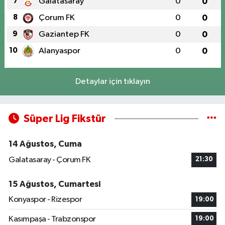
7
Galatasaray
0
0
8
Çorum FK
0
0
9
Gaziantep FK
0
0
10
Alanyaspor
0
0
Detaylar için tıklayın
Süper Lig Fikstür
14 Ağustos, Cuma
Galatasaray - Çorum FK
21:30
15 Ağustos, Cumartesi
Konyaspor - Rizespor
19:00
Kasımpaşa - Trabzonspor
19:00