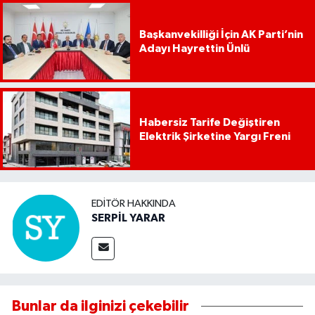
Başkanvekilliği İçin AK Parti’nin
Adayı Hayrettin Ünlü
Habersiz Tarife Değiştiren
Elektrik Şirketine Yargı Freni
EDITÖR HAKKINDA
SERPİL YARAR
Bunlar da ilginizi çekebilir