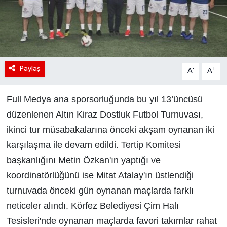
Paylaş
-
+
A
A
Full Medya
ana sporsorluğunda
bu yıl 13’üncüsü
düzenlenen Altın Kiraz Dostluk Futbol Turnuvası,
ikinci tur
m
ü
sabakalarına
ö
nceki akşam oynanan iki
karşılaşma ile devam edildi. Tertip Komitesi
başkanlığını Metin
Ö
zkan'ın yaptığı ve
koordinat
ö
rl
ü
ğ
ü
n
ü
ise Mitat Atalay'ın
ü
stlendiği
turnuvada
ö
nceki g
ü
n oynanan ma
ç
larda farklı
neticeler alındı.
Körfez Belediyesi Çim Halı
Tesisleri
'nde oynanan ma
ç
larda favori takımlar rahat