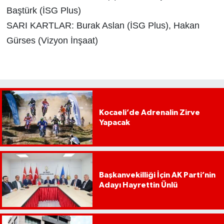
Baştürk (İSG Plus)
SARI KARTLAR: Burak Aslan (İSG Plus), Hakan
Gürses (Vizyon İnşaat)
Kocaeli’de Adrenalin Zirve
Yapacak
Başkanvekilliği İçin AK Parti’nin
Adayı Hayrettin Ünlü