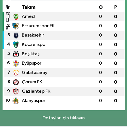
#
Takım
O
P
1
Amed
0
0
2
Erzurumspor FK
0
0
3
Başakşehir
0
0
4
Kocaelispor
0
0
5
Beşiktaş
0
0
6
Eyüpspor
0
0
7
Galatasaray
0
0
8
Çorum FK
0
0
9
Gaziantep FK
0
0
10
Alanyaspor
0
0
Detaylar için tıklayın