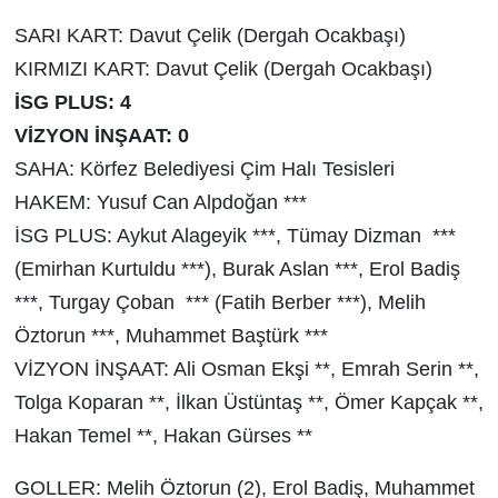
SARI KART: Davut Çelik (Dergah Ocakbaşı)
KIRMIZI KART: Davut Çelik (Dergah Ocakbaşı)
İSG PLUS:
4
VİZYON İNŞAAT:
0
SAHA: Körfez Belediyesi Çim Halı Tesisleri
HAKEM: Yusuf Can Alpdoğan ***
İSG PLUS: Aykut Alageyik
***
, Tümay Dizman
***
(Emirhan Kurtuldu
***
), Burak Aslan
***
, Erol Badiş
***
, Turgay Çoban
***
(Fatih Berber
***
), Melih
Öztorun
***
, Muhammet Baştürk
***
VİZYON İNŞAAT: Al
i
Osman Ekşi
**
, Emrah Serin
**
,
Tolga Koparan
**
, İlkan Üstüntaş
**
, Ömer Kapçak
**
,
Hakan Temel
**
, Hakan Gürses
**
GOLLER: Melih Öztorun (2), Erol Badiş, Muhammet