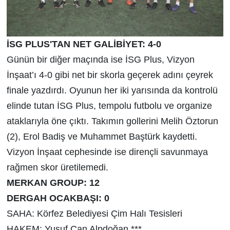
İSG PLUS'TAN NET GALİBİYET:
4-0
Günün bir diğer maçında ise İSG Plus, Vizyon
İnşaat’ı 4-0 gibi net bir skorla geçerek adını çeyrek
finale yazdırdı. Oyunun her iki yarısında da kontrolü
elinde tutan İSG Plus, tempolu futbolu ve organize
ataklarıyla öne çıktı.
Takımın gollerini Melih Öztorun
(2), Erol Badiş ve Muhammet Baştürk kaydetti.
Vizyon İnşaat cephesinde ise dirençli savunmaya
rağmen skor üretilemedi.
MERKAN GROUP: 12
DERGAH OCAKBAŞI: 0
SAHA: K
örfez Belediyesi Çim Halı Tesisleri
HAKEM: Yusuf Can Alpdoğan ***