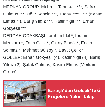
MERKAN GROUP: Mehmet Tanrıkulu ***, Şafak
Gülmüş ***, Uğur Kesgin ***, Tugay Yeşil *** (Kasım
Elmas **), Barış Yıldız ***, Kadir Yiğit ***, Erhan
Gökyeşil ***
DERGAH OCAKBAŞI: İbrahim İrkil *, İbrahim
Menkara *, Fatih Çelik *, Oktay Bingöl *, Engin
Solmaz *, Mehmet Gülsoy *, Davut Çelik *
GOLLER: Erhan Gökyeşil (4), Kadir Yiğit (4), Barış
Yıldız (2), Şafak Gülmüş, Kasım Elmas (Merkan
Group)
Baraçlı’dan Gölcük’teki
Projelere Yakın Takip