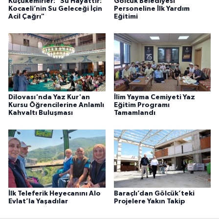
Küçükemirler: "Su Hayattır:
Gölcük Belediyesi
Kocaeli’nin Su Geleceği İçin
Personeline İlk Yardım
Acil Çağrı"
Eğitimi
Dilovası'nda Yaz Kur'an
İlim Yayma Cemiyeti Yaz
Kursu Öğrencilerine Anlamlı
Eğitim Programı
Kahvaltı Buluşması
Tamamlandı
İlk Teleferik Heyecanını Alo
Baraçlı’dan Gölcük’teki
Evlat’la Yaşadılar
Projelere Yakın Takip