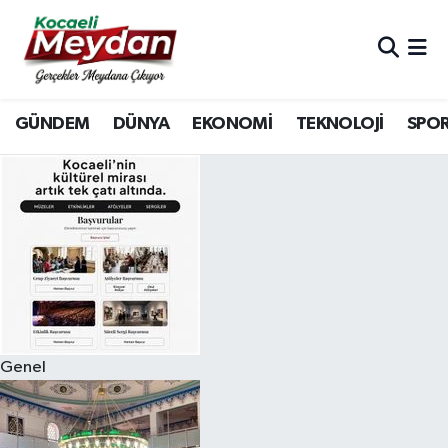
Nöbetçi Eczaneler
GÜNDEM
DÜNYA
EKONOMİ
TEKNOLOJİ
SPO
Hava Durumu
Trafik Durumu
Süper Lig Puan Durumu ve Fikstür
Tüm Manşetler
Son Dakika Haberleri
Genel
Haber Arşivi