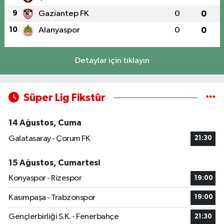
9
Gaziantep FK
0
0
10
Alanyaspor
0
0
Detaylar için tıklayın
Süper Lig Fikstür
14 Ağustos, Cuma
Galatasaray - Çorum FK
21:30
15 Ağustos, Cumartesi
Konyaspor - Rizespor
19:00
Kasımpaşa - Trabzonspor
19:00
Gençlerbirliği S.K. - Fenerbahçe
21:30