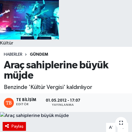
Kültür
HABERLER
GÜNDEM
Araç sahiplerine büyük
müjde
Benzinde 'Kültür Vergisi' kaldırılıyor
TE BILIŞIM
01.05.2012 - 17:07
EDITÖR
YAYINLANMA
Paylaş
-
+
A
A