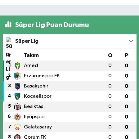
Süper Lig Puan Durumu
Süper Lig
#
Takım
O
P
1
Amed
0
0
2
Erzurumspor FK
0
0
3
Başakşehir
0
0
4
Kocaelispor
0
0
5
Beşiktaş
0
0
6
Eyüpspor
0
0
7
Galatasaray
0
0
8
Çorum FK
0
0