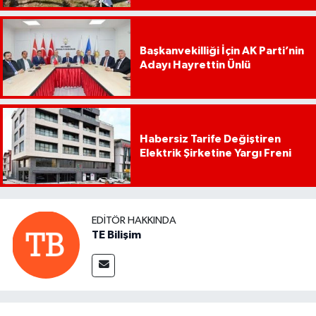
Başkanvekilliği İçin AK Parti’nin
Adayı Hayrettin Ünlü
Habersiz Tarife Değiştiren
Elektrik Şirketine Yargı Freni
EDITÖR HAKKINDA
TE Bilişim