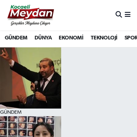
Nöbetçi Eczaneler
GÜNDEM
DÜNYA
EKONOMİ
TEKNOLOJİ
SPO
Hava Durumu
Trafik Durumu
Süper Lig Puan Durumu ve Fikstür
Tüm Manşetler
Son Dakika Haberleri
GÜNDEM
Haber Arşivi