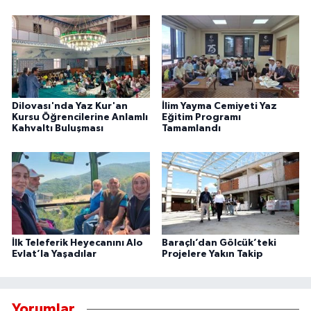
Dilovası'nda Yaz Kur'an
İlim Yayma Cemiyeti Yaz
Kursu Öğrencilerine Anlamlı
Eğitim Programı
Kahvaltı Buluşması
Tamamlandı
İlk Teleferik Heyecanını Alo
Baraçlı’dan Gölcük’teki
Evlat’la Yaşadılar
Projelere Yakın Takip
Yorumlar