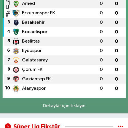
1
Amed
0
0
2
Erzurumspor FK
0
0
3
Başakşehir
0
0
4
Kocaelispor
0
0
5
Beşiktaş
0
0
6
Eyüpspor
0
0
7
Galatasaray
0
0
8
Çorum FK
0
0
9
Gaziantep FK
0
0
10
Alanyaspor
0
0
Detaylar için tıklayın
Süper Lig Fikstür