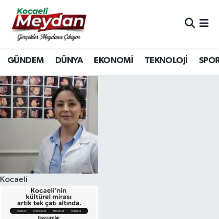
Nöbetçi Eczaneler
GÜNDEM
DÜNYA
EKONOMİ
TEKNOLOJİ
SPO
Hava Durumu
Trafik Durumu
Süper Lig Puan Durumu ve Fikstür
Tüm Manşetler
Son Dakika Haberleri
Kocaeli
Haber Arşivi