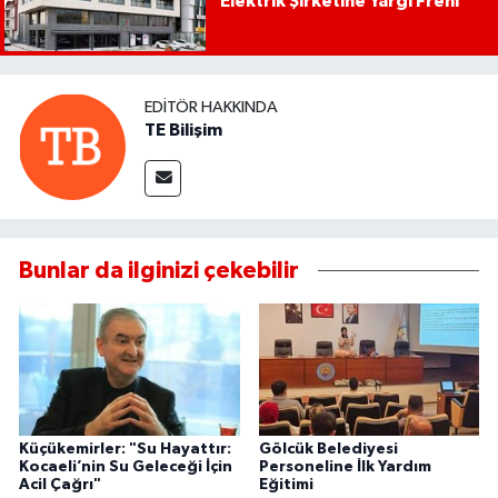
Elektrik Şirketine Yargı Freni
EDITÖR HAKKINDA
TE Bilişim
Bunlar da ilginizi çekebilir
Küçükemirler: "Su Hayattır:
Gölcük Belediyesi
Kocaeli’nin Su Geleceği İçin
Personeline İlk Yardım
Acil Çağrı"
Eğitimi