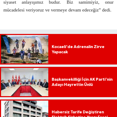
siyaset anlayışımız budur. Biz samimiyiz, onur
mücadelesi veriyoruz ve vermeye devam edeceğiz” dedi.
Kocaeli’de Adrenalin Zirve
Yapacak
Başkanvekilliği İçin AK Parti’nin
Adayı Hayrettin Ünlü
Habersiz Tarife Değiştiren