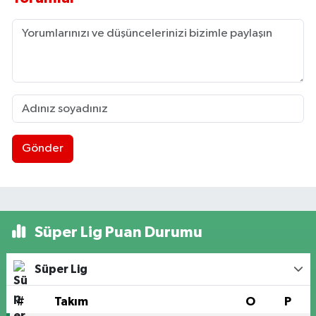
Gönder
Süper Lig Puan Durumu
Süper Lig
#
Takım
O
P