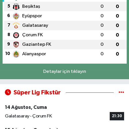
5
Beşiktaş
0
0
6
Eyüpspor
0
0
7
Galatasaray
0
0
8
Çorum FK
0
0
9
Gaziantep FK
0
0
10
Alanyaspor
0
0
Detaylar için tıklayın
Süper Lig Fikstür
14 Ağustos, Cuma
Galatasaray - Çorum FK
21:30