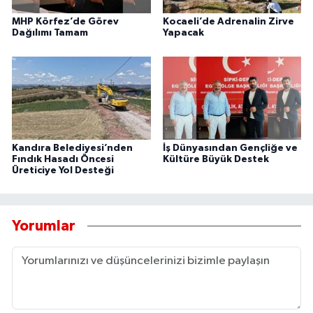
MHP Körfez’de Görev
Kocaeli’de Adrenalin Zirve
Dağılımı Tamam
Yapacak
Kandıra Belediyesi’nden
İş Dünyasından Gençliğe ve
Fındık Hasadı Öncesi
Kültüre Büyük Destek
Üreticiye Yol Desteği
Yorumlar