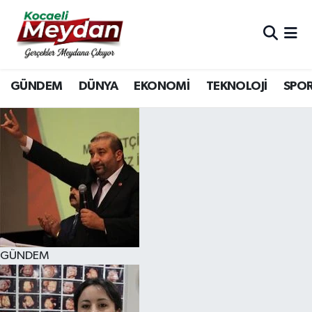
Nöbetçi Eczaneler
GÜNDEM
DÜNYA
EKONOMİ
TEKNOLOJİ
SPO
Hava Durumu
Trafik Durumu
Süper Lig Puan Durumu ve Fikstür
Tüm Manşetler
Son Dakika Haberleri
GÜNDEM
Haber Arşivi