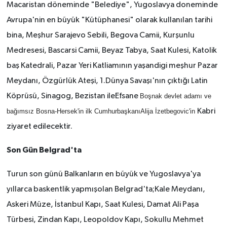
Macaristan döneminde "Belediye", Yugoslavya doneminde
Avrupa'nin en büyük "Kütüphanesi" olarak kullanılan tarihi
bina, Meşhur Sarajevo Sebili, Begova Camii, Kurşunlu
Medresesi, Bascarsi Camii, Beyaz Tabya, Saat Kulesi, Katolik
baş Katedrali, Pazar Yeri Katliamının yaşandigi meşhur Pazar
Meydanı, Özgürlük Ateşi, 1.Dünya Savaşı'nın çıktığı Latin
Köprüsü, Sinagog, Bezistan ileEfsane
Boşnak devlet adamı ve
Kabri
bağımsız Bosna-Hersek'in ilk CumhurbaşkanıAlija İzetbegovic'in
ziyaret edilecektir.
Son Gün Belgrad'ta
Turun son günü Balkanların en büyük ve Yugoslavya'ya
yıllarca baskentlik yapmışolan Belgrad'ta;Kale Meydanı,
Askeri Müze, İstanbul Kapı, Saat Kulesi, Damat Ali Paşa
Türbesi, Zindan Kapı, Leopoldov Kapı, Sokullu Mehmet