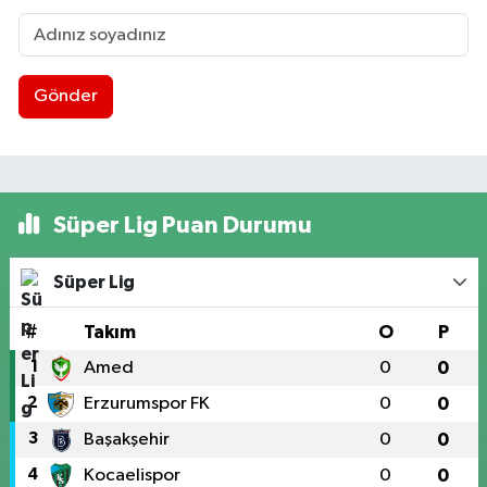
Gönder
Süper Lig Puan Durumu
Süper Lig
#
Takım
O
P
1
Amed
0
0
2
Erzurumspor FK
0
0
3
Başakşehir
0
0
4
Kocaelispor
0
0