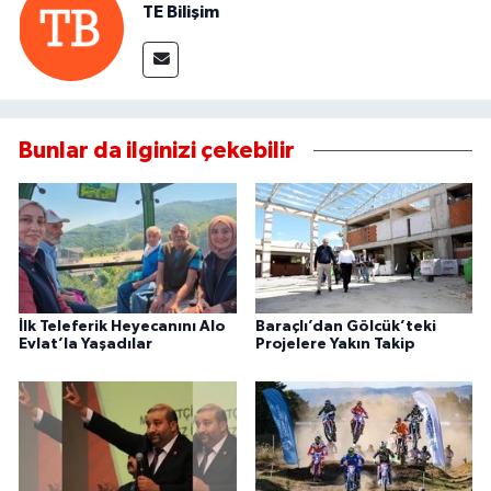
TE Bilişim
Bunlar da ilginizi çekebilir
İlk Teleferik Heyecanını Alo
Baraçlı’dan Gölcük’teki
Evlat’la Yaşadılar
Projelere Yakın Takip