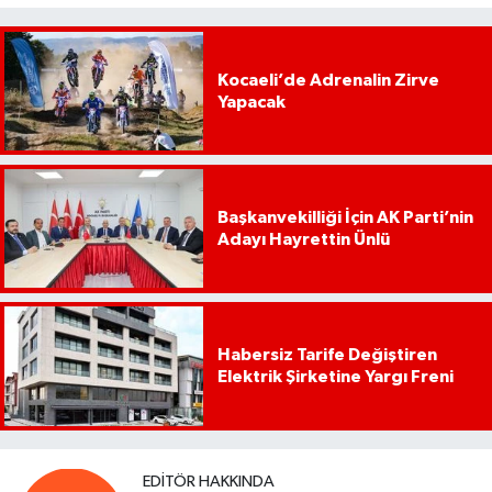
Kocaeli’de Adrenalin Zirve
Yapacak
Başkanvekilliği İçin AK Parti’nin
Adayı Hayrettin Ünlü
Habersiz Tarife Değiştiren
Elektrik Şirketine Yargı Freni
EDITÖR HAKKINDA