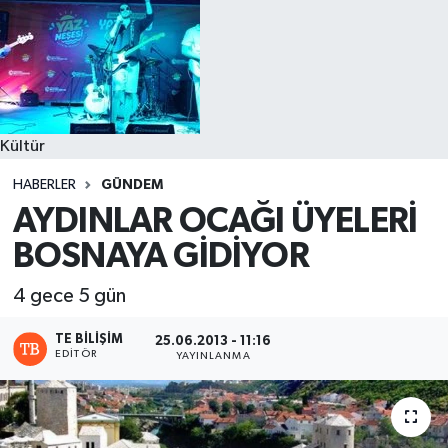
Kültür
HABERLER
GÜNDEM
AYDINLAR OCAĞI ÜYELERİ
BOSNAYA GİDİYOR
4 gece 5 gün
TE BILIŞIM
25.06.2013 - 11:16
EDITÖR
YAYINLANMA