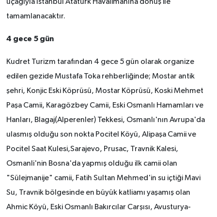
uçağıyla İstanbul Atatürk Havalimanına dönüş ile
tamamlanacaktır.
4 gece 5 gün
Kudret Turizm tarafından 4 gece 5 gün olarak organize
edilen gezide
Mustafa Toka rehberliğinde; Mostar antik
şehri, Konjic Eski Köprüsü, Mostar Köprüsü, Koski Mehmet
Paşa Camii, Karagözbey Camii, Eski Osmanlı Hamamları ve
Hanları, Blagaj(Alperenler) Tekkesi, Osmanlı'nın Avrupa'da
ulasmış olduğu son nokta Pocitel Köyü, Alipaşa Camii ve
Pocitel Saat Kulesi,Sarajevo, Prusac, Travnik Kalesi,
Osmanli'nin Bosna'da yapmış olduğu ilk camii olan
"Sülejmanije" camii, Fatih Sultan Mehmed'in su içtiği Mavi
Su, Travnik bölgesinde en büyük katliamı yaşamış olan
Ahmic Köyü, Eski Osmanlı Bakırcılar Carşısı, Avusturya-