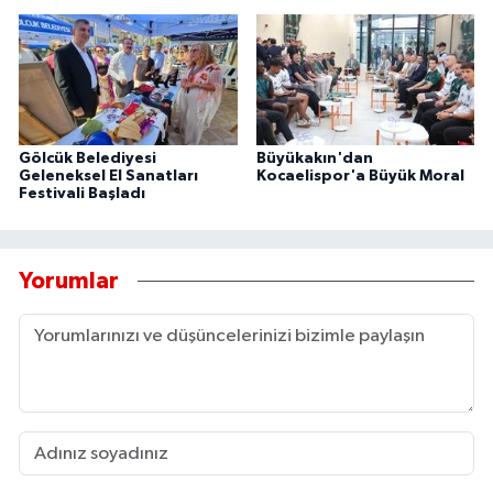
Gölcük Belediyesi
Büyükakın'dan
Geleneksel El Sanatları
Kocaelispor'a Büyük Moral
Festivali Başladı
Yorumlar