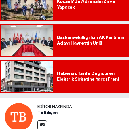
Kocaeli’de Adrenalin Zirve
Yapacak
Başkanvekilliği İçin AK Parti’nin
Adayı Hayrettin Ünlü
Habersiz Tarife Değiştiren
Elektrik Şirketine Yargı Freni
EDITÖR HAKKINDA
TE Bilişim