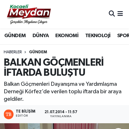
Nöbetçi Eczaneler
GÜNDEM
DÜNYA
EKONOMİ
TEKNOLOJİ
SPO
Hava Durumu
Trafik Durumu
HABERLER
GÜNDEM
BALKAN GÖÇMENLERİ
Süper Lig Puan Durumu ve Fikstür
İFTARDA BULUŞTU
Tüm Manşetler
Balkan Göçmenleri Dayanışma ve Yardımlaşma
Derneği Körfez’de verilen toplu iftarda bir araya
Son Dakika Haberleri
geldiler.
Haber Arşivi
TE BILIŞIM
21.07.2014 - 11:57
EDITÖR
YAYINLANMA