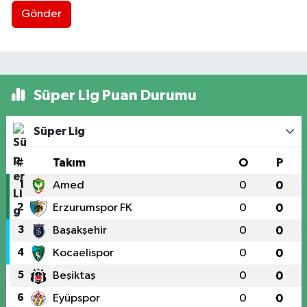
Gönder
Süper Lig Puan Durumu
Süper Lig
#
Takım
O
P
1
Amed
0
0
2
Erzurumspor FK
0
0
3
Başakşehir
0
0
4
Kocaelispor
0
0
5
Beşiktaş
0
0
6
Eyüpspor
0
0