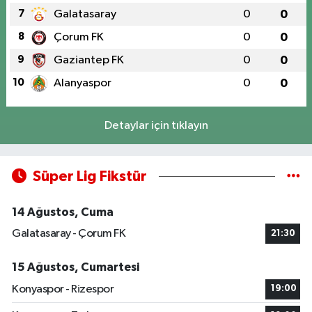
7
Galatasaray
0
0
8
Çorum FK
0
0
9
Gaziantep FK
0
0
10
Alanyaspor
0
0
Detaylar için tıklayın
Süper Lig Fikstür
14 Ağustos, Cuma
Galatasaray - Çorum FK
21:30
15 Ağustos, Cumartesi
Konyaspor - Rizespor
19:00