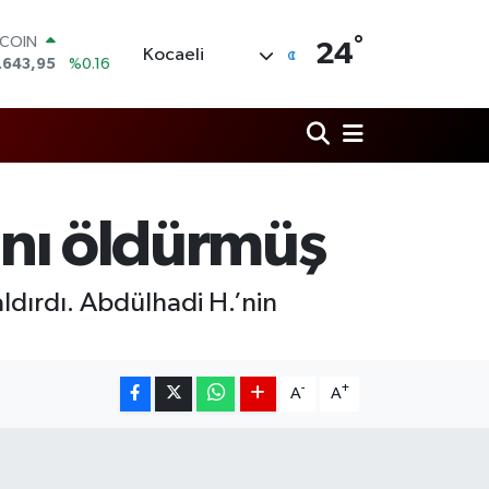
°
TCOIN
24
Kocaeli
.643,95
%0.16
LAR
,6704
%0
RO
,0406
%-0.08
ERLİN
,2143
%0
AM ALTIN
sını öldürmüş
00.87
%0.12
ST100
.799
%70
aldırdı. Abdülhadi H.’nin
-
+
A
A