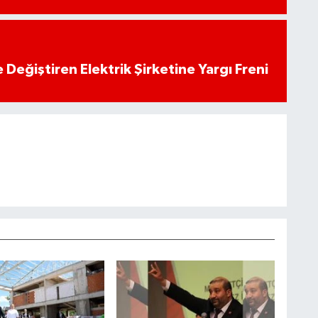
 Değiştiren Elektrik Şirketine Yargı Freni