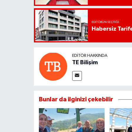
EDITÖRÜN SEÇTIĞI
Habersiz Tarife
EDITÖR HAKKINDA
TE Bilişim
Bunlar da ilginizi çekebilir