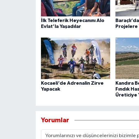
İlk Teleferik Heyecanını Alo
Baraçlı’d
Evlat’la Yaşadılar
Projelere 
Kocaeli’de Adrenalin Zirve
Kandıra B
Yapacak
Fındık Ha
Üreticiye 
Yorumlar