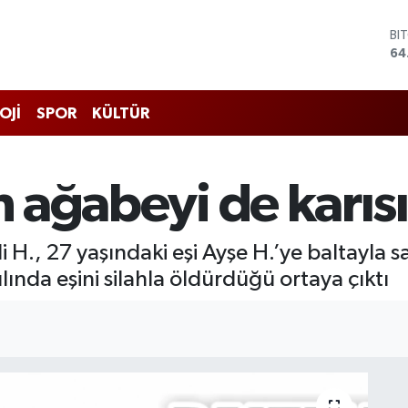
BI
64
DO
47
EU
OJİ
SPOR
KÜLTÜR
55
ST
64
GR
in ağabeyi de karı
65
Bİ
13
 H., 27 yaşındaki eşi Ayşe H.’ye baltayla s
ında eşini silahla öldürdüğü ortaya çıktı