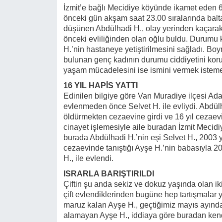
İzmit’e bağlı Mecidiye köyünde ikamet eden 6
önceki gün akşam saat 23.00 sıralarında balta
düşünen Abdülhadi H., olay yerinden kaçarak k
önceki evliliğinden olan oğlu buldu. Durumu 
H.’nin hastaneye yetiştirilmesini sağladı. B
bulunan genç kadının durumu ciddiyetini koru
yaşam mücadelesini ise ismini vermek istemey
16 YIL HAPİS YATTI
Edinilen bilgiye göre Van Muradiye ilçesi Ad
evlenmeden önce Selvet H. ile evliydi. Abdülh
öldürmekten cezaevine girdi ve 16 yıl cezaevi
cinayet işlemesiyle aile buradan İzmit Mecidi
burada Abdülhadi H.’nin eşi Selvet H., 2003 y
cezaevinde tanıştığı Ayşe H.’nin babasıyla 20
H., ile evlendi.
ISRARLA BARIŞTIRILDI
Çiftin şu anda sekiz ve dokuz yaşında olan iki
çift evlendiklerinden bugüne hep tartışmalar ya
maruz kalan Ayşe H., geçtiğimiz mayıs ayında
alamayan Ayşe H., iddiaya göre buradan kendi b