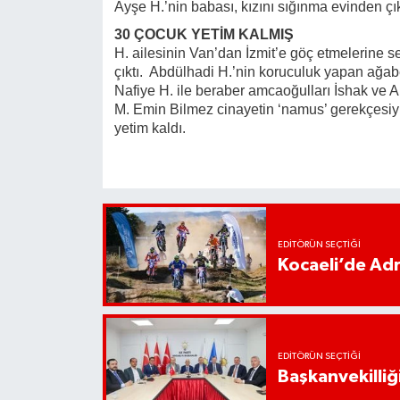
Ayşe H.’nin babası, kızını sığınma evinden çı
30 ÇOCUK YETİM KALMIŞ
H. ailesinin Van’dan İzmit’e göç etmelerine s
çıktı. Abdülhadi H.’nin koruculuk yapan ağabe
Nafiye H. ile beraber amcaoğulları İshak ve
M. Emin Bilmez cinayetin ‘namus’ gerekçesiyle
yetim kaldı.
EDITÖRÜN SEÇTIĞI
Kocaeli’de Adr
EDITÖRÜN SEÇTIĞI
Başkanvekilliği