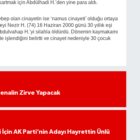
kartmak için Abdülhadi H.’den yine para aldı.
ebep olan cinayetin ise ‘namus cinayeti’ olduğu ortaya
yi Nezir H. (74) 16 Haziran 2000 günü 30 yıllık eşi
 Abdulvahap H.’yi silahla öldürdü. Dönemin kaymakamı
 işlendiğini belirtti ve cinayet nedeniyle 30 çocuk
enalin Zirve Yapacak
 İçin AK Parti’nin Adayı Hayrettin Ünlü