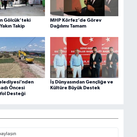
an Gölcük’teki
MHP Körfez’de Görev
Yakın Takip
Dağılımı Tamam
elediyesi’nden
İş Dünyasından Gençliğe ve
sadı Öncesi
Kültüre Büyük Destek
Yol Desteği