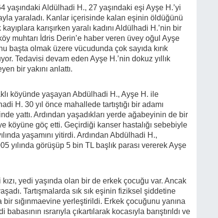
4 yaşındaki Aldülhadi H., 27 yaşındaki eşi Ayşe H.’yi
yla yaraladı. Kanlar içerisinde kalan eşinin öldüğünü
ayıplara karışırken yaralı kadını Aldülhadi H.’nin bir
köy muhtarı İdris Derin’e haber veren üvey oğul Ayşe
oynu başta olmak üzere vücudunda çok sayıda kırık
yor. Tedavisi devam eden Ayşe H.’nin dokuz yıllık
en bir yakını anlattı.
aklı köyünde yaşayan Abdülhadi H., Ayşe H. ile
adi H. 30 yıl önce mahallede tartıştığı bir adamı
nde yattı. Ardından yaşadıkları yerde ağabeyinin de bir
ye köyüne göç etti. Geçirdiği kanser hastalığı sebebiyle
ılında yaşamını yitirdi. Ardından Abdülhadi H.,
05 yılında görüşüp 5 bin TL başlık parası vererek Ayşe
 kızı, yedi yaşında olan bir de erkek çocuğu var. Ancak
şadı. Tartışmalarda sık sık eşinin fiziksel şiddetine
 bir sığınmaevine yerleştirildi. Erkek çocuğunu yanına
abasının ısrarıyla çıkartılarak kocasıyla barıştırıldı ve