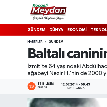
Nöbetçi Eczaneler
GÜNDEM
DÜNYA
EKONOMİ
TEKNOL
Hava Durumu
HABERLER
GÜNDEM
Trafik Durumu
Baltalı canin
Süper Lig Puan Durumu ve Fikstür
İzmit’te 64 yaşındaki Abdülhadi
Tüm Manşetler
ağabeyi Nezir H.’nin de 2000 yıl
Son Dakika Haberleri
TE BILIŞIM
12.07.2014 - 09:43
EDITÖR
YAYINLANMA
Haber Arşivi