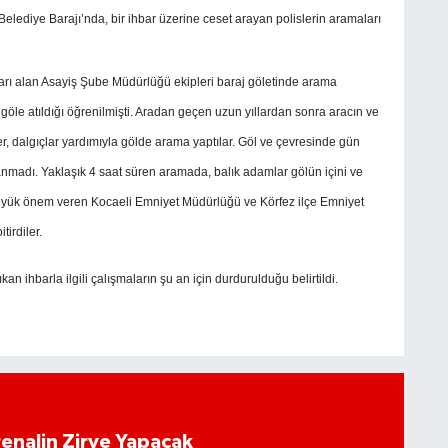
 Belediye Barajı’nda, bir ihbar üzerine ceset arayan polislerin aramaları
 ihbarı alan Asayiş Şube Müdürlüğü ekipleri baraj göletinde arama
ak göle atıldığı öğrenilmişti. Aradan geçen uzun yıllardan sonra aracın ve
, dalgıçlar yardımıyla gölde arama yaptılar. Göl ve çevresinde gün
madı. Yaklaşık 4 saat süren aramada, balık adamlar gölün içini ve
 büyük önem veren Kocaeli Emniyet Müdürlüğü ve Körfez ilçe Emniyet
irdiler.
an ihbarla ilgili çalışmaların şu an için durdurulduğu belirtildi.
enalin Zirve Yapacak