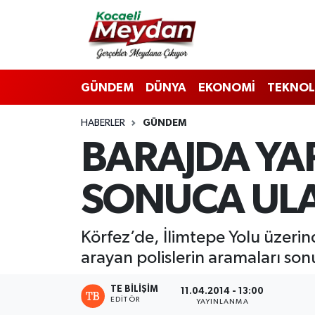
Nöbetçi Eczaneler
GÜNDEM
DÜNYA
EKONOMİ
TEKNOL
Hava Durumu
HABERLER
GÜNDEM
Trafik Durumu
BARAJDA YA
Süper Lig Puan Durumu ve Fikstür
SONUCA ULA
Tüm Manşetler
Son Dakika Haberleri
Körfez’de, İlimtepe Yolu üzerind
arayan polislerin aramaları son
Haber Arşivi
TE BILIŞIM
11.04.2014 - 13:00
EDITÖR
YAYINLANMA