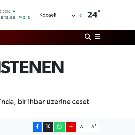
°
TCOIN
24
Kocaeli
.643,95
%0.16
LAR
,6006
%0.06
RO
,0250
%0.02
ERLİN
,2398
%0.2
AM ALTIN
İSTENEN
00.87
%0.12
ST100
.799
%70
’nda, bir ihbar üzerine ceset
-
+
A
A