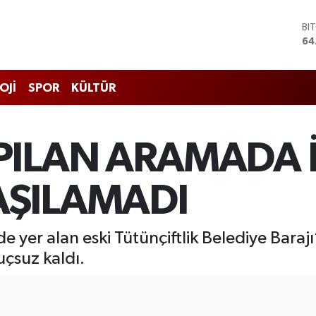
BI
64
DO
47
EU
OJİ
SPOR
KÜLTÜR
55
ST
64
GR
PILAN ARAMADA 
65
Bİ
13
ŞILAMADI
e yer alan eski Tütünçiftlik Belediye Barajı
uçsuz kaldı.