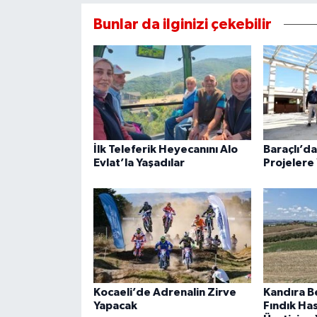
Bunlar da ilginizi çekebilir
İlk Teleferik Heyecanını Alo
Baraçlı’d
Evlat’la Yaşadılar
Projelere 
Kocaeli’de Adrenalin Zirve
Kandıra B
Yapacak
Fındık Ha