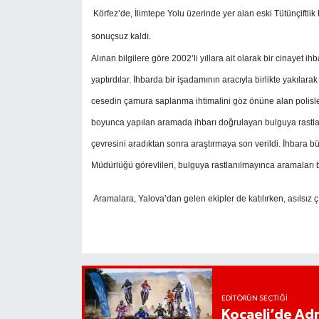
Körfez’de, İlimtepe Yolu üzerinde yer alan eski Tütünçiftlik
sonuçsuz kaldı.
Alınan bilgilere göre 2002’li yıllara ait olarak bir cinayet
yaptırdılar. İhbarda bir işadamının aracıyla birlikte yakılar
cesedin çamura saplanma ihtimalini göz önüne alan polisler
boyunca yapılan aramada ihbarı doğrulayan bulguya rastlan
çevresini aradıktan sonra araştırmaya son verildi. İhbara
Müdürlüğü görevlileri, bulguya rastlanılmayınca aramaları bit
Aramalara, Yalova’dan gelen ekipler de katılırken, asılsız çık
EDITÖRÜN SEÇTIĞI
Kocaeli’de Adr