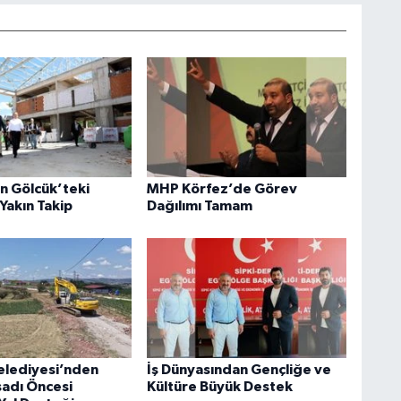
an Gölcük’teki
MHP Körfez’de Görev
Yakın Takip
Dağılımı Tamam
elediyesi’nden
İş Dünyasından Gençliğe ve
sadı Öncesi
Kültüre Büyük Destek