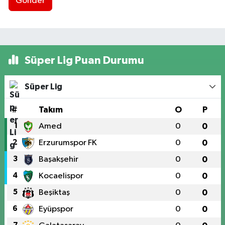
Gönder
Süper Lig Puan Durumu
Süper Lig
#
Takım
O
P
1
Amed
0
0
2
Erzurumspor FK
0
0
3
Başakşehir
0
0
4
Kocaelispor
0
0
5
Beşiktaş
0
0
6
Eyüpspor
0
0