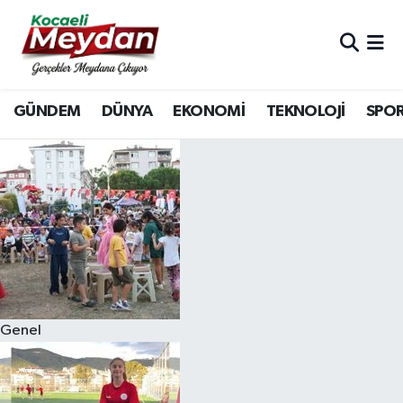
Nöbetçi Eczaneler
GÜNDEM
DÜNYA
EKONOMİ
TEKNOLOJİ
SPO
Hava Durumu
Trafik Durumu
Süper Lig Puan Durumu ve Fikstür
Tüm Manşetler
Son Dakika Haberleri
Genel
Haber Arşivi