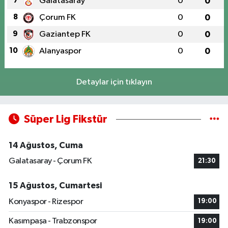
7
Galatasaray
0
0
8
Çorum FK
0
0
9
Gaziantep FK
0
0
10
Alanyaspor
0
0
Detaylar için tıklayın
Süper Lig Fikstür
14 Ağustos, Cuma
Galatasaray - Çorum FK
21:30
15 Ağustos, Cumartesi
Konyaspor - Rizespor
19:00
Kasımpaşa - Trabzonspor
19:00