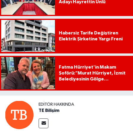
Adayı Hayrettin Ünlü
Habersiz Tarife Değiştiren
Elektrik Şirketine Yargı Freni
Fatma Hürriyet'in Makam
Şoförü:"Murat Hürriyet, İzmit
Belediyesinin Gölge
Başkanıdır"
EDITÖR HAKKINDA
TE Bilişim