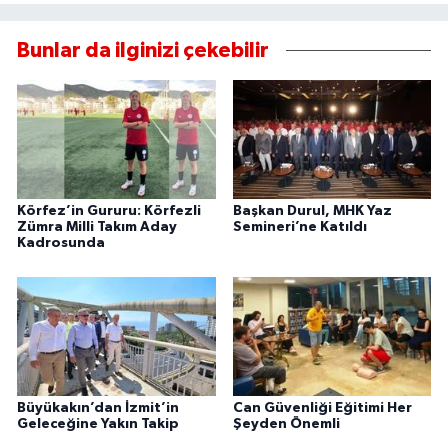
Bunlar da ilginizi çekebilir
Körfez’in Gururu: Körfezli
Başkan Durul, MHK Yaz
Zümra Milli Takım Aday
Semineri’ne Katıldı
Kadrosunda
Büyükakın’dan İzmit’in
Can Güvenliği Eğitimi Her
Geleceğine Yakın Takip
Şeyden Önemli