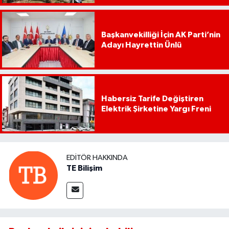
Başkanvekilliği İçin AK Parti’nin
Adayı Hayrettin Ünlü
Habersiz Tarife Değiştiren
Elektrik Şirketine Yargı Freni
EDITÖR HAKKINDA
TE Bilişim