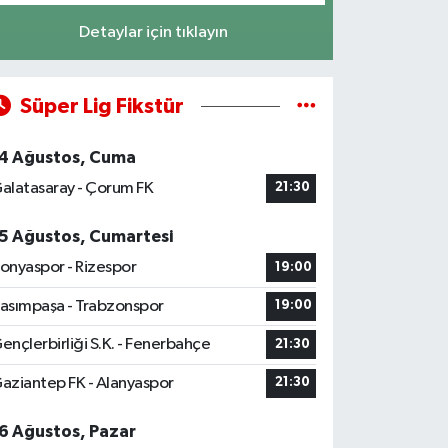
Detaylar için tıklayın
Süper Lig Fikstür
4 Ağustos, Cuma
alatasaray - Çorum FK
21:30
5 Ağustos, Cumartesi
onyaspor - Rizespor
19:00
asımpaşa - Trabzonspor
19:00
ençlerbirliği S.K. - Fenerbahçe
21:30
aziantep FK - Alanyaspor
21:30
6 Ağustos, Pazar