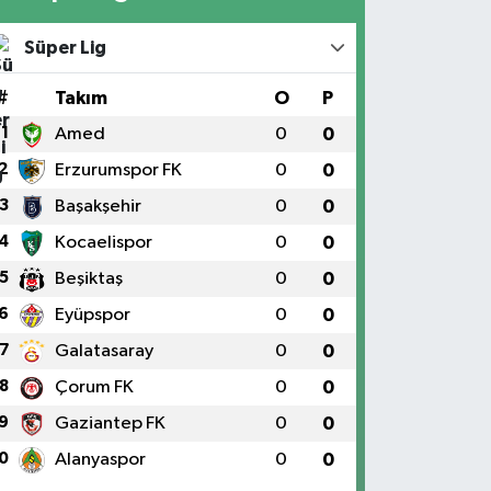
Süper Lig
#
Takım
O
P
1
Amed
0
0
2
Erzurumspor FK
0
0
3
Başakşehir
0
0
4
Kocaelispor
0
0
5
Beşiktaş
0
0
6
Eyüpspor
0
0
7
Galatasaray
0
0
8
Çorum FK
0
0
9
Gaziantep FK
0
0
0
Alanyaspor
0
0