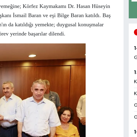
 yemeğine; Körfez Kaymakamı Dr. Hasan Hüseyin
kanı İsmail Baran ve eşi Bilge Baran katıldı. Baş
n'ın da katıldığı yemekte; duygusal konuşmalar
rev yerinde başarılar dilendi.
1
G
1
K
K
G
G
1