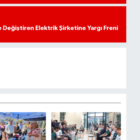
 Değiştiren Elektrik Şirketine Yargı Freni