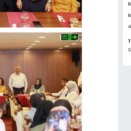
B
B
A
1
S