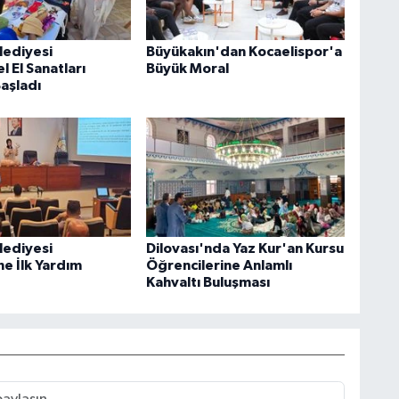
lediyesi
Büyükakın'dan Kocaelispor'a
 El Sanatları
Büyük Moral
Başladı
lediyesi
Dilovası'nda Yaz Kur'an Kursu
ne İlk Yardım
Öğrencilerine Anlamlı
Kahvaltı Buluşması