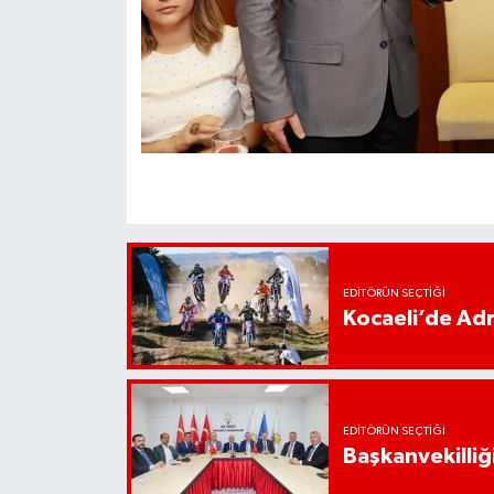
EDITÖRÜN SEÇTIĞI
Kocaeli’de Adr
EDITÖRÜN SEÇTIĞI
Başkanvekilliği