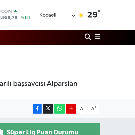
°
OLAR
29
Kocaeli
7,7436
%0.18
URO
5,2510
%0.32
TERLİN
4,4811
%0.38
RAM ALTIN
660.55
%0.03
İST100
3.779
%-14
ITCOIN
4.959,79
%1.11
rılı başsavcısı Alparslan
-
+
A
A
Süper Lig Puan Durumu