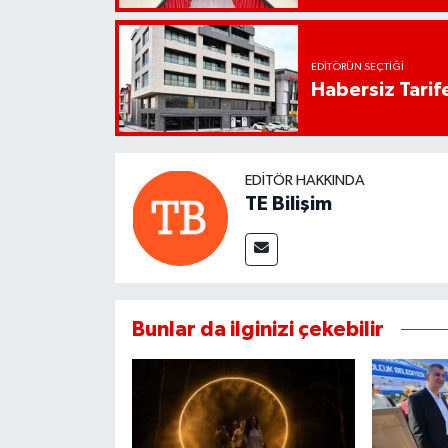
EDITÖRÜN SEÇTIĞI
Habersiz Tarife
EDITÖR HAKKINDA
TE Bilişim
Bunlar da ilginizi çekebilir