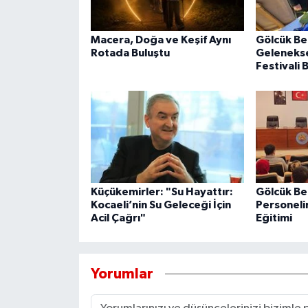
Macera, Doğa ve Keşif Aynı
Gölcük Be
Rotada Buluştu
Geleneksel
Festivali 
Küçükemirler: "Su Hayattır:
Gölcük Be
Kocaeli’nin Su Geleceği İçin
Personeli
Acil Çağrı"
Eğitimi
Yorumlar