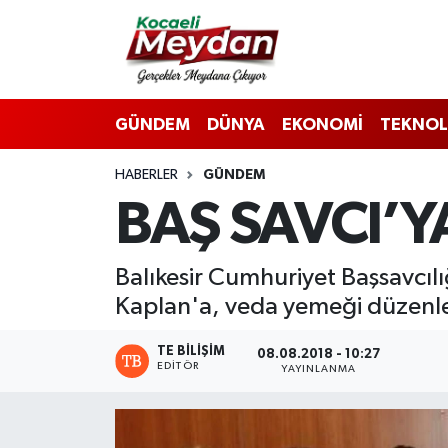
Nöbetçi Eczaneler
GÜNDEM
DÜNYA
EKONOMİ
TEKNOL
Hava Durumu
HABERLER
GÜNDEM
Trafik Durumu
BAŞ SAVCI’Y
Süper Lig Puan Durumu ve Fikstür
Balıkesir Cumhuriyet Başsavcılı
Tüm Manşetler
Kaplan'a, veda yemeği düzenl
Son Dakika Haberleri
TE BILIŞIM
08.08.2018 - 10:27
EDITÖR
YAYINLANMA
Haber Arşivi