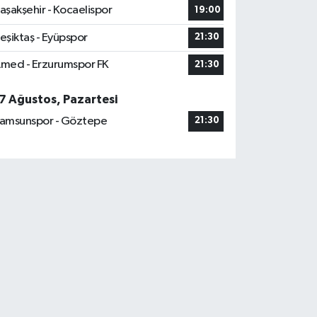
aşakşehir - Kocaelispor
19:00
eşiktaş - Eyüpspor
21:30
med - Erzurumspor FK
21:30
7 Ağustos, Pazartesi
amsunspor - Göztepe
21:30