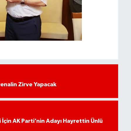
enalin Zirve Yapacak
 İçin AK Parti’nin Adayı Hayrettin Ünlü