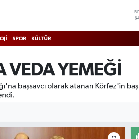
D
4
E
5
S
OJİ
SPOR
KÜLTÜR
6
G
6
B
A VEDA YEMEĞİ
1
B
6
ğı'na başsavcı olarak atanan Körfez'in başa
endi.