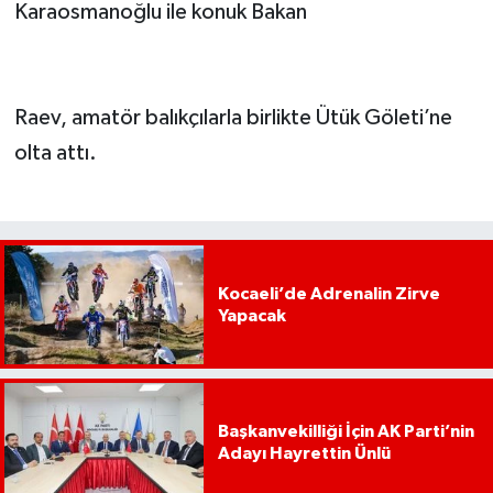
Karaosmanoğlu ile konuk Bakan
Raev, amatör balıkçılarla birlikte Ütük Göleti’ne
olta attı.
Kocaeli’de Adrenalin Zirve
Yapacak
Başkanvekilliği İçin AK Parti’nin
Adayı Hayrettin Ünlü