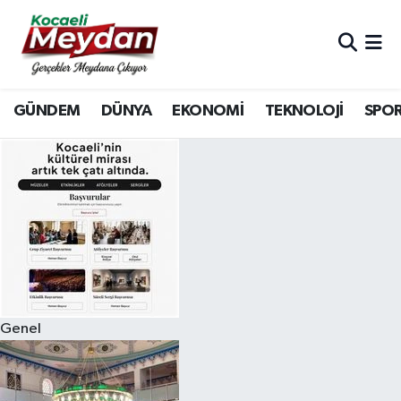
Nöbetçi Eczaneler
GÜNDEM
DÜNYA
EKONOMİ
TEKNOLOJİ
SPO
Hava Durumu
Trafik Durumu
Süper Lig Puan Durumu ve Fikstür
Tüm Manşetler
Son Dakika Haberleri
Genel
Haber Arşivi