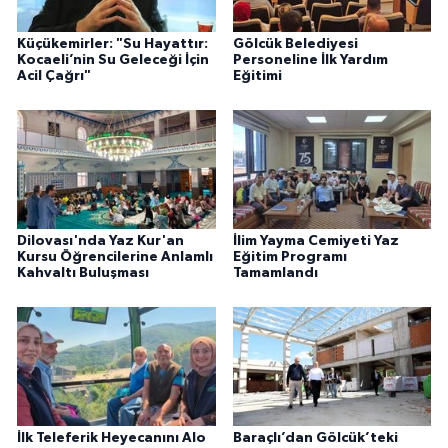
Küçükemirler: "Su Hayattır:
Gölcük Belediyesi
Kocaeli’nin Su Geleceği İçin
Personeline İlk Yardım
Acil Çağrı"
Eğitimi
Dilovası'nda Yaz Kur'an
İlim Yayma Cemiyeti Yaz
Kursu Öğrencilerine Anlamlı
Eğitim Programı
Kahvaltı Buluşması
Tamamlandı
İlk Teleferik Heyecanını Alo
Baraçlı’dan Gölcük’teki