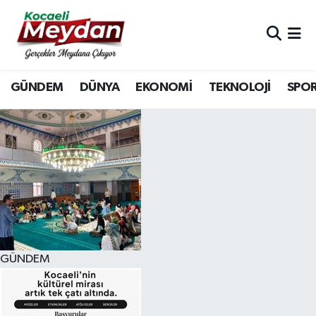
Nöbetçi Eczaneler
GÜNDEM
DÜNYA
EKONOMİ
TEKNOLOJİ
SPO
Hava Durumu
Trafik Durumu
Süper Lig Puan Durumu ve Fikstür
Tüm Manşetler
Son Dakika Haberleri
GÜNDEM
Haber Arşivi