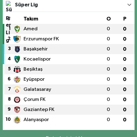
Süper Lig
#
Takım
O
P
1
Amed
0
0
2
Erzurumspor FK
0
0
3
Başakşehir
0
0
4
Kocaelispor
0
0
5
Beşiktaş
0
0
6
Eyüpspor
0
0
7
Galatasaray
0
0
8
Çorum FK
0
0
9
Gaziantep FK
0
0
10
Alanyaspor
0
0