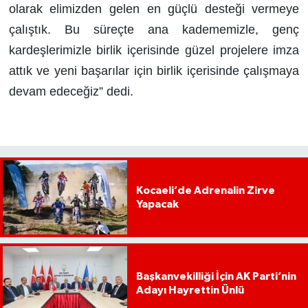
olarak elimizden gelen en güçlü desteği vermeye
çalıştık. Bu süreçte ana kadememizle, genç
kardeşlerimizle birlik içerisinde güzel projelere imza
attık ve yeni başarılar için birlik içerisinde çalışmaya
devam edeceğiz” dedi.
Kocaeli’de Adrenalin Zirve
Yapacak
Başkanvekilliği İçin AK Parti’nin
Adayı Hayrettin Ünlü