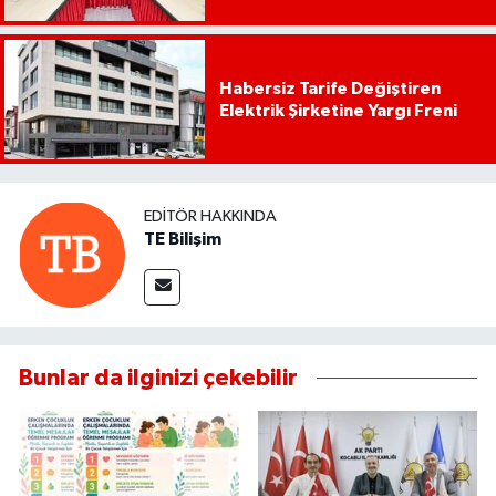
Habersiz Tarife Değiştiren
Elektrik Şirketine Yargı Freni
EDITÖR HAKKINDA
TE Bilişim
Bunlar da ilginizi çekebilir