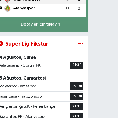
0
Alanyaspor
0
0
Detaylar için tıklayın
Süper Lig Fikstür
4 Ağustos, Cuma
alatasaray - Çorum FK
21:30
5 Ağustos, Cumartesi
onyaspor - Rizespor
19:00
asımpaşa - Trabzonspor
19:00
ençlerbirliği S.K. - Fenerbahçe
21:30
aziantep FK - Alanyaspor
21:30