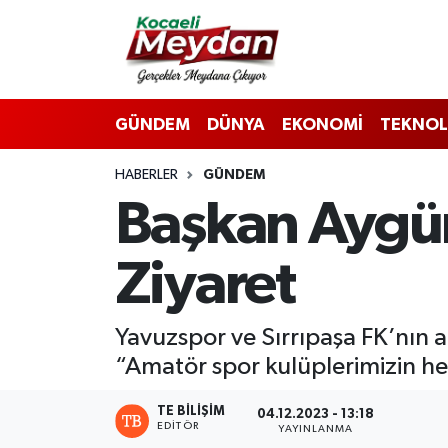
Nöbetçi Eczaneler
GÜNDEM
DÜNYA
EKONOMİ
TEKNOL
Hava Durumu
HABERLER
GÜNDEM
Trafik Durumu
Başkan Aygün
Süper Lig Puan Durumu ve Fikstür
Ziyaret
Tüm Manşetler
Son Dakika Haberleri
Yavuzspor ve Sırrıpaşa FK’nın 
“Amatör spor kulüplerimizin h
Haber Arşivi
TE BILIŞIM
04.12.2023 - 13:18
EDITÖR
YAYINLANMA