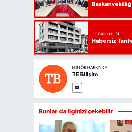
Başkanvekilliği
EDITÖRÜN SEÇTIĞI
Habersiz Tarife
EDITÖR HAKKINDA
TE Bilişim
Bunlar da ilginizi çekebilir