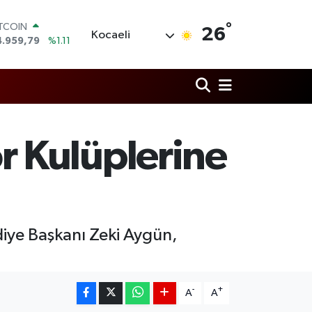
°
OLAR
26
Kocaeli
7,7436
%0.18
URO
5,2510
%0.32
TERLİN
4,4811
%0.38
RAM ALTIN
660.55
%0.03
İST100
 Kulüplerine
3.779
%-14
ITCOIN
4.959,79
%1.11
diye Başkanı Zeki Aygün,
-
+
A
A