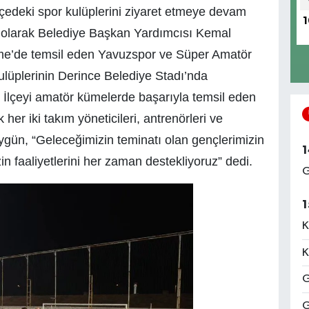
çedeki spor kulüplerini ziyaret etmeye devam
1
olarak Belediye Başkan Yardımcısı Kemal
 Küme’de temsil eden Yavuzspor ve Süper Amatör
ulüplerinin Derince Belediye Stadı’nda
. İlçeyi amatör kümelerde başarıyla temsil eden
her iki takım yöneticileri, antrenörleri ve
ygün, “Geleceğimizin teminatı olan gençlerimizin
1
in faaliyetlerini her zaman destekliyoruz” dedi.
G
1
K
K
G
G