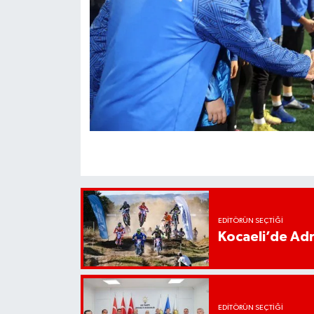
EDITÖRÜN SEÇTIĞI
Kocaeli’de Adr
EDITÖRÜN SEÇTIĞI