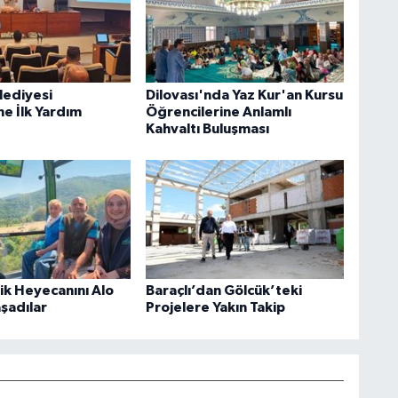
lediyesi
Dilovası'nda Yaz Kur'an Kursu
ne İlk Yardım
Öğrencilerine Anlamlı
Kahvaltı Buluşması
rik Heyecanını Alo
Baraçlı’dan Gölcük’teki
aşadılar
Projelere Yakın Takip