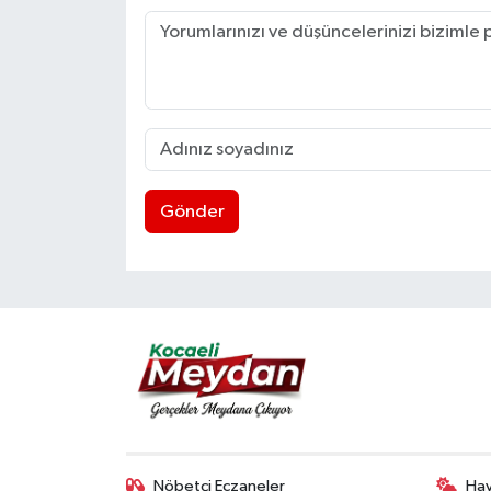
Gönder
Nöbetçi Eczaneler
Ha