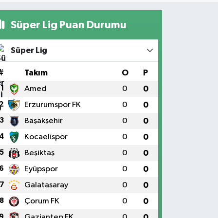
Süper Lig Puan Durumu
Süper Lig
#
Takım
O
P
1
Amed
0
0
2
Erzurumspor FK
0
0
3
Başakşehir
0
0
4
Kocaelispor
0
0
5
Beşiktaş
0
0
6
Eyüpspor
0
0
7
Galatasaray
0
0
8
Çorum FK
0
0
9
Gaziantep FK
0
0