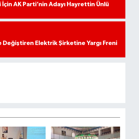
 İçin AK Parti’nin Adayı Hayrettin Ünlü
 Değiştiren Elektrik Şirketine Yargı Freni