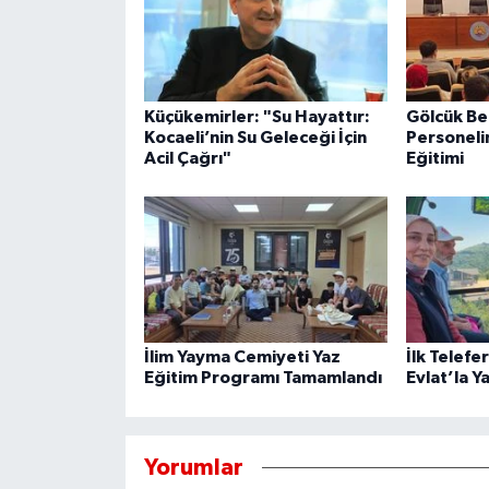
Küçükemirler: "Su Hayattır:
Gölcük Be
Kocaeli’nin Su Geleceği İçin
Personeli
Acil Çağrı"
Eğitimi
İlim Yayma Cemiyeti Yaz
İlk Telefe
Eğitim Programı Tamamlandı
Evlat’la Y
Yorumlar