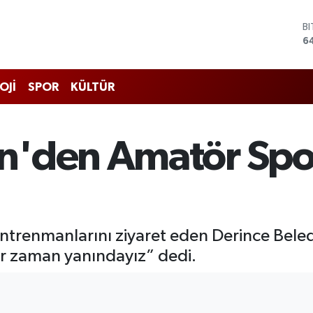
D
4
E
5
S
OJİ
SPOR
KÜLTÜR
6
G
6
B
'den Amatör Spor
1
B
6
antrenmanlarını ziyaret eden Derince Bele
er zaman yanındayız” dedi.