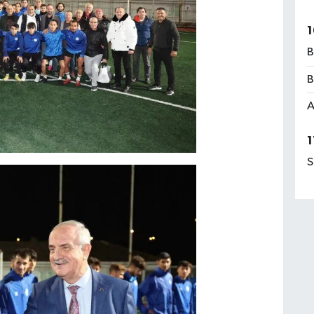
1
B
B
A
1
S