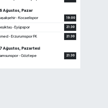
6 Ağustos, Pazar
aşakşehir - Kocaelispor
19:00
eşiktaş - Eyüpspor
21:30
med - Erzurumspor FK
21:30
7 Ağustos, Pazartesi
amsunspor - Göztepe
21:30