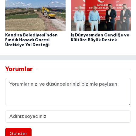
Kandıra Belediyesi’nden
İş Dünyasından Gençliğe ve
Fındık Hasadı Öncesi
Kültüre Büyük Destek
Üreticiye Yol Desteği
Yorumlar
Gönder