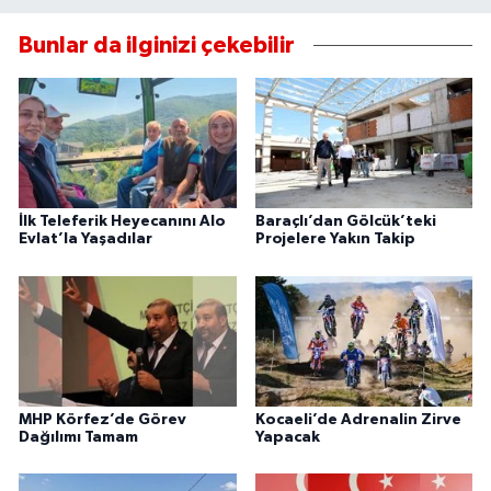
Bunlar da ilginizi çekebilir
İlk Teleferik Heyecanını Alo
Baraçlı’dan Gölcük’teki
Evlat’la Yaşadılar
Projelere Yakın Takip
MHP Körfez’de Görev
Kocaeli’de Adrenalin Zirve
Dağılımı Tamam
Yapacak