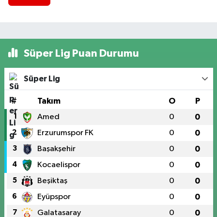
Süper Lig Puan Durumu
Süper Lig
#
Takım
O
P
1
Amed
0
0
2
Erzurumspor FK
0
0
3
Başakşehir
0
0
4
Kocaelispor
0
0
5
Beşiktaş
0
0
6
Eyüpspor
0
0
7
Galatasaray
0
0