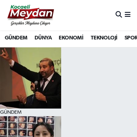
Nöbetçi Eczaneler
GÜNDEM
DÜNYA
EKONOMİ
TEKNOLOJİ
SPO
Hava Durumu
Trafik Durumu
Süper Lig Puan Durumu ve Fikstür
Tüm Manşetler
Son Dakika Haberleri
GÜNDEM
Haber Arşivi