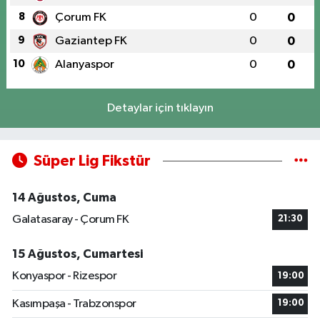
8
Çorum FK
0
0
9
Gaziantep FK
0
0
10
Alanyaspor
0
0
Detaylar için tıklayın
Süper Lig Fikstür
14 Ağustos, Cuma
Galatasaray - Çorum FK
21:30
15 Ağustos, Cumartesi
Konyaspor - Rizespor
19:00
Kasımpaşa - Trabzonspor
19:00