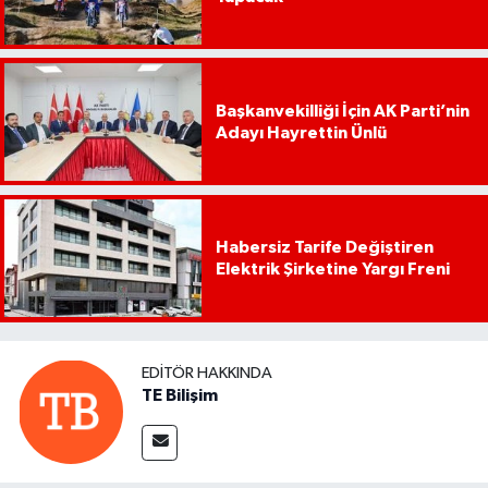
Başkanvekilliği İçin AK Parti’nin
Adayı Hayrettin Ünlü
Habersiz Tarife Değiştiren
Elektrik Şirketine Yargı Freni
EDITÖR HAKKINDA
TE Bilişim