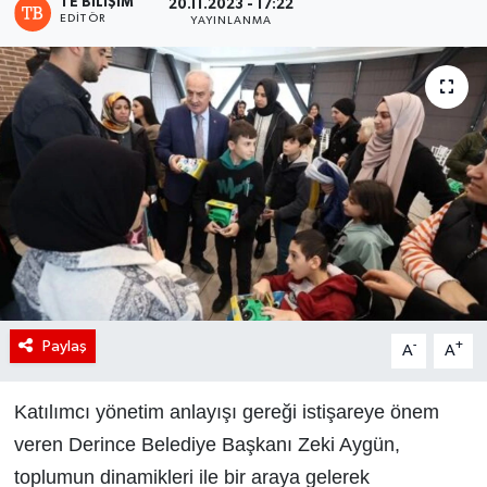
TE BILIŞIM
20.11.2023 - 17:22
EDITÖR
YAYINLANMA
Paylaş
-
+
A
A
Katılımcı yönetim anlayışı gereği istişareye önem
veren Derince Belediye Başkanı Zeki Aygün,
toplumun dinamikleri ile bir araya gelerek