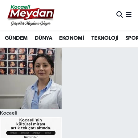
Nöbetçi Eczaneler
GÜNDEM
DÜNYA
EKONOMİ
TEKNOLOJİ
SPO
Hava Durumu
Trafik Durumu
Süper Lig Puan Durumu ve Fikstür
Tüm Manşetler
Son Dakika Haberleri
Kocaeli
Haber Arşivi