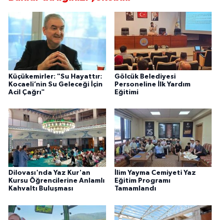
Küçükemirler: "Su Hayattır:
Gölcük Belediyesi
Kocaeli’nin Su Geleceği İçin
Personeline İlk Yardım
Acil Çağrı"
Eğitimi
Dilovası'nda Yaz Kur'an
İlim Yayma Cemiyeti Yaz
Kursu Öğrencilerine Anlamlı
Eğitim Programı
Kahvaltı Buluşması
Tamamlandı