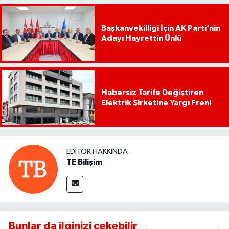
Başkanvekilliği İçin AK Parti’nin
Adayı Hayrettin Ünlü
Habersiz Tarife Değiştiren
Elektrik Şirketine Yargı Freni
EDITÖR HAKKINDA
TE Bilişim
Bunlar da ilginizi çekebilir