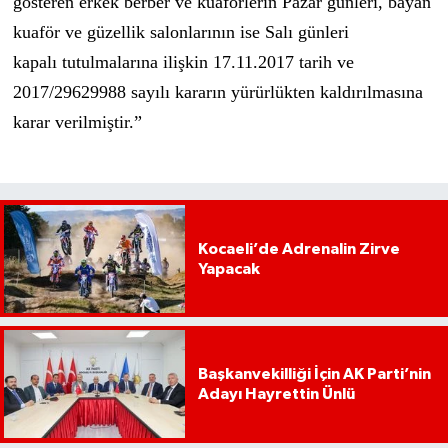
gösteren erkek berber ve kuaförlerin Pazar günleri, bayan
kuaför ve güzellik salonlarının ise Salı günleri
kapalı tutulmalarına ilişkin 17.11.2017 tarih ve
2017/29629988 sayılı kararın yürürlükten kaldırılmasına
karar verilmiştir.”
Kocaeli’de Adrenalin Zirve
Yapacak
Başkanvekilliği İçin AK Parti’nin
Adayı Hayrettin Ünlü