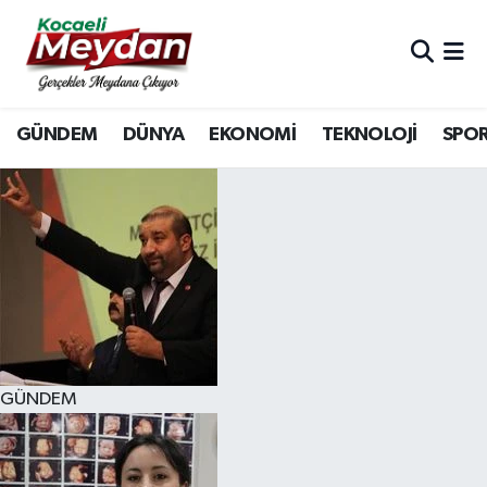
Nöbetçi Eczaneler
GÜNDEM
DÜNYA
EKONOMİ
TEKNOLOJİ
SPO
Hava Durumu
Trafik Durumu
Süper Lig Puan Durumu ve Fikstür
Tüm Manşetler
Son Dakika Haberleri
GÜNDEM
Haber Arşivi