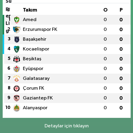
#
Takım
O
P
1
Amed
0
0
2
Erzurumspor FK
0
0
3
Başakşehir
0
0
4
Kocaelispor
0
0
5
Beşiktaş
0
0
6
Eyüpspor
0
0
7
Galatasaray
0
0
8
Çorum FK
0
0
9
Gaziantep FK
0
0
10
Alanyaspor
0
0
Detaylar için tıklayın