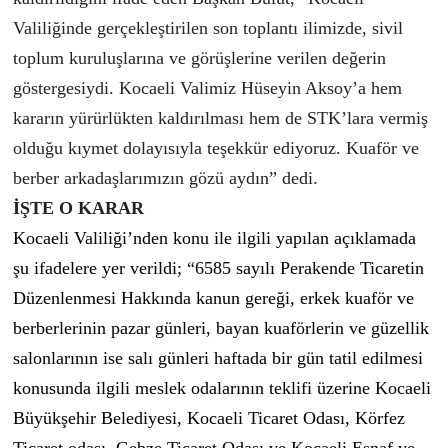
Valiliğinde gerçekleştirilen son toplantı ilimizde, sivil
toplum kuruluşlarına ve görüşlerine verilen değerin
göstergesiydi. Kocaeli Valimiz Hüseyin Aksoy’a hem
kararın yürürlükten kaldırılması hem de STK’lara vermiş
olduğu kıymet dolayısıyla teşekkür ediyoruz. Kuaför ve
berber arkadaşlarımızın gözü aydın” dedi.
İŞTE O KARAR
Kocaeli Valiliği’nden konu ile ilgili yapılan açıklamada
şu ifadelere yer verildi; “6585 sayılı Perakende Ticaretin
Düzenlenmesi Hakkında kanun gereği, erkek kuaför ve
berberlerinin pazar günleri, bayan kuaförlerin ve güzellik
salonlarının ise salı günleri haftada bir gün tatil edilmesi
konusunda ilgili meslek odalarının teklifi üzerine Kocaeli
Büyükşehir Belediyesi, Kocaeli Ticaret Odası, Körfez
Ticaret odası, Gebze Ticaret Odası ve Kocaeli Esnaf ve