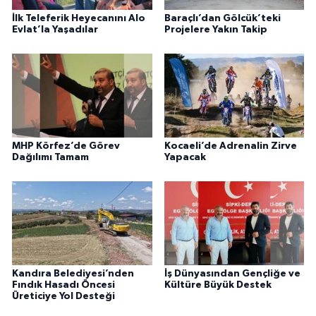
İlk Teleferik Heyecanını Alo
Baraçlı’dan Gölcük’teki
Evlat’la Yaşadılar
Projelere Yakın Takip
MHP Körfez’de Görev
Kocaeli’de Adrenalin Zirve
Dağılımı Tamam
Yapacak
Kandıra Belediyesi’nden
İş Dünyasından Gençliğe ve
Fındık Hasadı Öncesi
Kültüre Büyük Destek
Üreticiye Yol Desteği