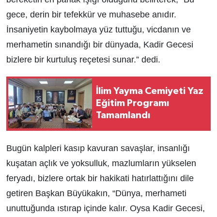
gece, derin bir tefekkür ve muhasebe anıdır.
İnsaniyetin kaybolmaya yüz tuttuğu, vicdanın ve
merhametin sınandığı bir dünyada, Kadir Gecesi
bizlere bir kurtuluş reçetesi sunar.” dedi.
İlim Yayma Cemiyeti Yaz
Eğitim Programı
Tamamlandı
Bugün kalpleri kasıp kavuran savaşlar, insanlığı
kuşatan açlık ve yoksulluk, mazlumların yükselen
feryadı, bizlere ortak bir hakikati hatırlattığını dile
getiren Başkan Büyükakın, “Dünya, merhameti
unuttuğunda ıstırap içinde kalır. Oysa Kadir Gecesi,