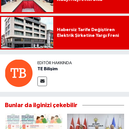
Habersiz Tarife Değiştiren
Elektrik Şirketine Yargı Freni
EDITÖR HAKKINDA
TE Bilişim
Bunlar da ilginizi çekebilir