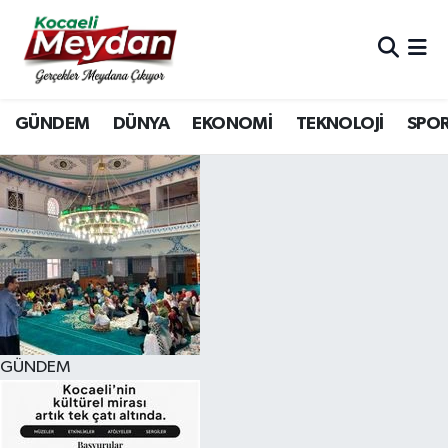
Nöbetçi Eczaneler
GÜNDEM
DÜNYA
EKONOMİ
TEKNOLOJİ
SPO
Hava Durumu
Trafik Durumu
Süper Lig Puan Durumu ve Fikstür
Tüm Manşetler
Son Dakika Haberleri
GÜNDEM
Haber Arşivi