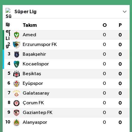
Süper Lig
#
Takım
O
P
1
Amed
0
0
2
Erzurumspor FK
0
0
3
Başakşehir
0
0
4
Kocaelispor
0
0
5
Beşiktaş
0
0
6
Eyüpspor
0
0
7
Galatasaray
0
0
8
Çorum FK
0
0
9
Gaziantep FK
0
0
10
Alanyaspor
0
0