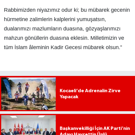
Rabbimizden niyazımız odur ki; bu mübarek gecenin
hürmetine zalimlerin kalplerini yumuşatsın,
dualarımızı mazlumların duasına, gözyaşlarımızı
mahzun gönüllerin duasına eklesin. Milletimizin ve
tüm İslam âleminin Kadir Gecesi mübarek olsun.”
Kocaeli’de Adrenalin Zirve
Yapacak
Başkanvekilliği İçin AK Parti’nin
Adayı Hayrettin Ünlü