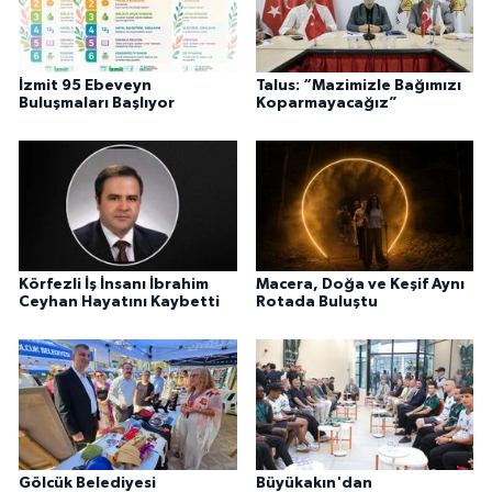
İzmit 95 Ebeveyn
Talus: “Mazimizle Bağımızı
Buluşmaları Başlıyor
Koparmayacağız”
Körfezli İş İnsanı İbrahim
Macera, Doğa ve Keşif Aynı
Ceyhan Hayatını Kaybetti
Rotada Buluştu
Gölcük Belediyesi
Büyükakın'dan