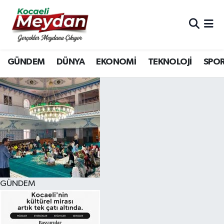
Nöbetçi Eczaneler
GÜNDEM
DÜNYA
EKONOMİ
TEKNOLOJİ
SPO
Hava Durumu
Trafik Durumu
Süper Lig Puan Durumu ve Fikstür
Tüm Manşetler
Son Dakika Haberleri
GÜNDEM
Haber Arşivi