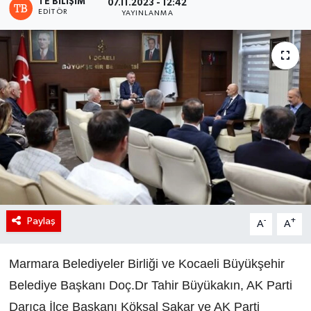
TE BILIŞIM
07.11.2023 - 12:42
EDITÖR
YAYINLANMA
Paylaş
-
+
A
A
Marmara Belediyeler Birliği ve Kocaeli Büyükşehir
Belediye Başkanı Doç.Dr Tahir Büyükakın, AK Parti
Darıca İlçe Başkanı Köksal Şakar ve AK Parti