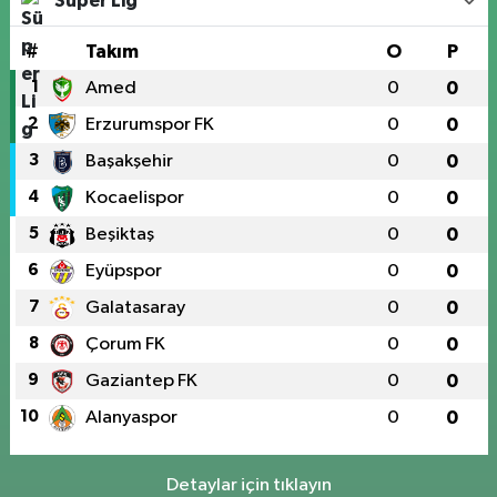
Süper Lig
#
Takım
O
P
1
Amed
0
0
2
Erzurumspor FK
0
0
3
Başakşehir
0
0
4
Kocaelispor
0
0
5
Beşiktaş
0
0
6
Eyüpspor
0
0
7
Galatasaray
0
0
8
Çorum FK
0
0
9
Gaziantep FK
0
0
10
Alanyaspor
0
0
Detaylar için tıklayın