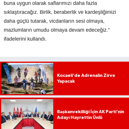
buna uygun olarak saflarımızı daha fazla
sıklaştıracağız. Birlik, beraberlik ve kardeşliğimizi
daha güçlü tutarak, vicdanların sesi olmaya,
mazlumların umudu olmaya devam edeceğiz.”
ifadelerini kullandı.
Kocaeli’de Adrenalin Zirve
Yapacak
Başkanvekilliği İçin AK Parti’nin
Adayı Hayrettin Ünlü