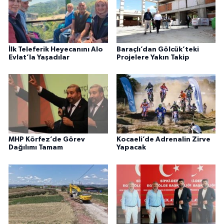
İlk Teleferik Heyecanını Alo
Baraçlı’dan Gölcük’teki
Evlat’la Yaşadılar
Projelere Yakın Takip
MHP Körfez’de Görev
Kocaeli’de Adrenalin Zirve
Dağılımı Tamam
Yapacak