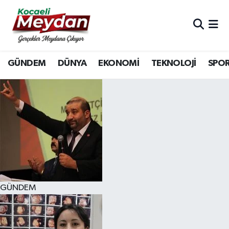
Nöbetçi Eczaneler
GÜNDEM
DÜNYA
EKONOMİ
TEKNOLOJİ
SPO
Hava Durumu
Trafik Durumu
Süper Lig Puan Durumu ve Fikstür
Tüm Manşetler
Son Dakika Haberleri
GÜNDEM
Haber Arşivi