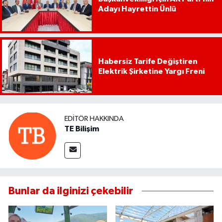
Adayı Hayrettin Ünlü
Habersiz Tarife Değiştiren
Elektrik Şirketine Yargı Freni
EDITÖR HAKKINDA
TE Bilişim
Bunlar da ilginizi çekebilir