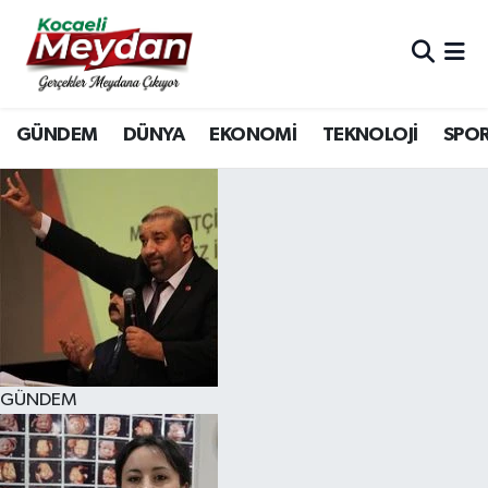
Nöbetçi Eczaneler
GÜNDEM
DÜNYA
EKONOMİ
TEKNOLOJİ
SPO
Hava Durumu
Trafik Durumu
Süper Lig Puan Durumu ve Fikstür
Tüm Manşetler
Son Dakika Haberleri
GÜNDEM
Haber Arşivi