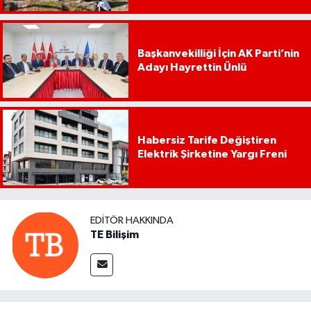
Başkanvekilliği İçin AK Parti’nin
Adayı Hayrettin Ünlü
Habersiz Tarife Değiştiren
Elektrik Şirketine Yargı Freni
EDITÖR HAKKINDA
TE Bilişim