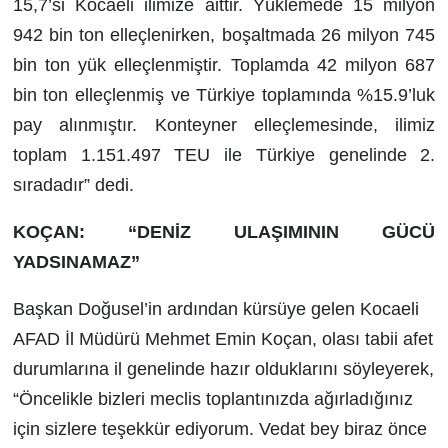
15,7’si Kocaeli ilimize aittir. Yüklemede 15 milyon
942 bin ton elleçlenirken, boşaltmada 26 milyon 745
bin ton yük elleçlenmiştir. Toplamda 42 milyon 687
bin ton elleçlenmiş ve Türkiye toplamında %15.9’luk
pay alınmıştır. Konteyner elleçlemesinde, ilimiz
toplam 1.151.497 TEU ile Türkiye genelinde 2.
sıradadır” dedi.
KOÇAN: “DENİZ ULAŞIMININ GÜCÜ
YADSINAMAZ”
Başkan Doğusel’in ardından kürsüye gelen Kocaeli
AFAD İl Müdürü Mehmet Emin Koçan, olası tabii afet
durumlarına il genelinde hazır olduklarını söyleyerek,
“Öncelikle bizleri meclis toplantınızda ağırladığınız
için sizlere teşekkür ediyorum. Vedat bey biraz önce