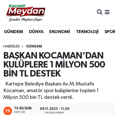
Nöbetçi Eczaneler
GÜNDEM
DÜNYA
EKONOMİ
TEKNOLOJİ
SPO
Hava Durumu
Trafik Durumu
HABERLER
GÜNDEM
BAŞKAN KOCAMAN’DAN
Süper Lig Puan Durumu ve Fikstür
KULÜPLERE 1 MİLYON 500
BİN TL DESTEK
Tüm Manşetler
Kartepe Belediye Başkanı Av.M.Mustafa
Son Dakika Haberleri
Kocaman, amatör spor kulüplerine toplam 1
Milyon 500 bin TL destek verdi.
Haber Arşivi
TE BILIŞIM
09.11.2023 - 11:29
EDITÖR
YAYINLANMA