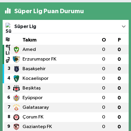
Süper Lig Puan Durumu
Süper Lig
#
Takım
O
P
1
Amed
0
0
2
Erzurumspor FK
0
0
3
Başakşehir
0
0
4
Kocaelispor
0
0
5
Beşiktaş
0
0
6
Eyüpspor
0
0
7
Galatasaray
0
0
8
Çorum FK
0
0
9
Gaziantep FK
0
0