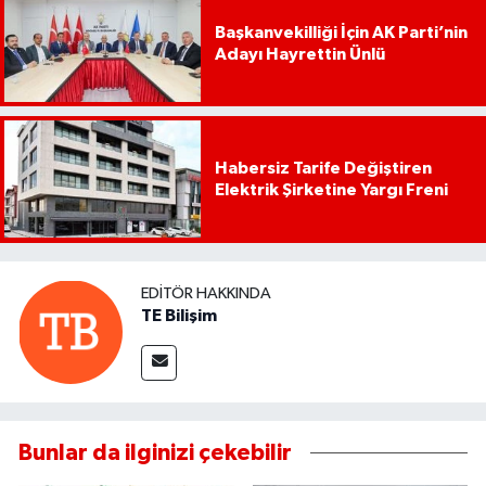
Başkanvekilliği İçin AK Parti’nin
Adayı Hayrettin Ünlü
Habersiz Tarife Değiştiren
Elektrik Şirketine Yargı Freni
EDITÖR HAKKINDA
TE Bilişim
Bunlar da ilginizi çekebilir