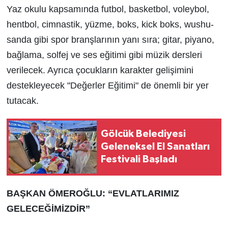
Yaz okulu kapsamında futbol, basketbol, voleybol,
hentbol, cimnastik, yüzme, boks, kick boks, wushu-
sanda gibi spor branşlarının yanı sıra; gitar, piyano,
bağlama, solfej ve ses eğitimi gibi müzik dersleri
verilecek. Ayrıca çocukların karakter gelişimini
destekleyecek "Değerler Eğitimi" de önemli bir yer
tutacak.
Gölcük Belediyesi
Geleneksel El Sanatları
Festivali Başladı
BAŞKAN ÖMEROĞLU: “EVLATLARIMIZ
GELECEĞİMİZDİR”