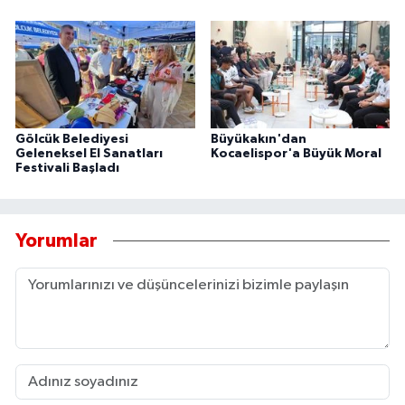
Gölcük Belediyesi
Büyükakın'dan
Geleneksel El Sanatları
Kocaelispor'a Büyük Moral
Festivali Başladı
Yorumlar