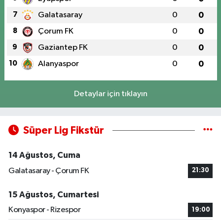
7
Galatasaray
0
0
8
Çorum FK
0
0
9
Gaziantep FK
0
0
10
Alanyaspor
0
0
Detaylar için tıklayın
Süper Lig Fikstür
14 Ağustos, Cuma
Galatasaray - Çorum FK
21:30
15 Ağustos, Cumartesi
Konyaspor - Rizespor
19:00