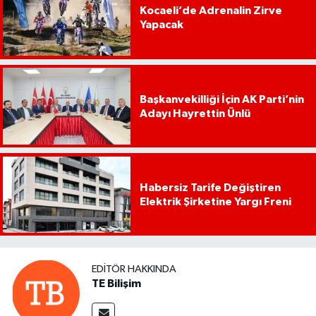
Kocaeli’de Adrenalin Zirve
Yapacak
Başkanvekilliği İçin AK Parti’nin
Adayı Hayrettin Ünlü
Habersiz Tarife Değiştiren
Elektrik Şirketine Yargı Freni
EDITÖR HAKKINDA
TE Bilişim