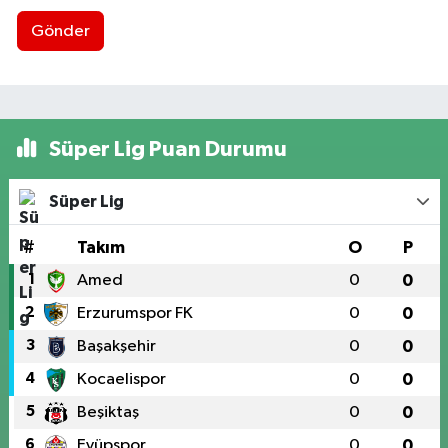
Gönder
Süper Lig Puan Durumu
Süper Lig
#
Takım
O
P
1
Amed
0
0
2
Erzurumspor FK
0
0
3
Başakşehir
0
0
4
Kocaelispor
0
0
5
Beşiktaş
0
0
6
Eyüpspor
0
0