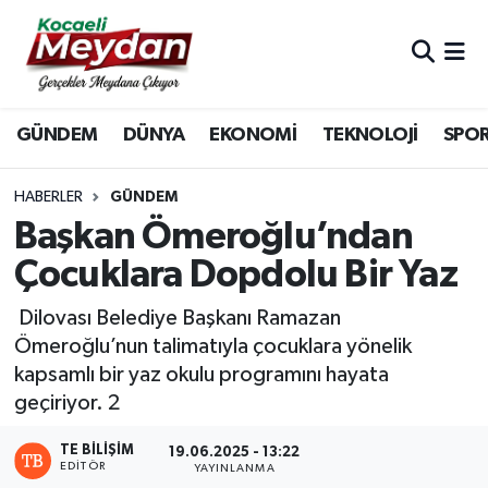
Nöbetçi Eczaneler
GÜNDEM
DÜNYA
EKONOMİ
TEKNOLOJİ
SPO
Hava Durumu
Trafik Durumu
HABERLER
GÜNDEM
Başkan Ömeroğlu’ndan
Süper Lig Puan Durumu ve Fikstür
Çocuklara Dopdolu Bir Yaz
Tüm Manşetler
Dilovası Belediye Başkanı Ramazan
Ömeroğlu’nun talimatıyla çocuklara yönelik
Son Dakika Haberleri
kapsamlı bir yaz okulu programını hayata
geçiriyor. 2
Haber Arşivi
TE BILIŞIM
19.06.2025 - 13:22
EDITÖR
YAYINLANMA