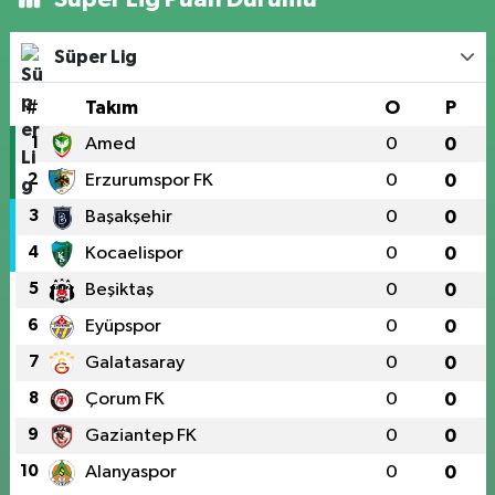
Süper Lig
#
Takım
O
P
1
Amed
0
0
2
Erzurumspor FK
0
0
3
Başakşehir
0
0
4
Kocaelispor
0
0
5
Beşiktaş
0
0
6
Eyüpspor
0
0
7
Galatasaray
0
0
8
Çorum FK
0
0
9
Gaziantep FK
0
0
10
Alanyaspor
0
0