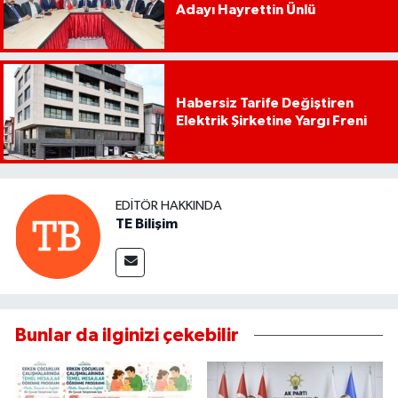
Adayı Hayrettin Ünlü
Habersiz Tarife Değiştiren
Elektrik Şirketine Yargı Freni
EDITÖR HAKKINDA
TE Bilişim
Bunlar da ilginizi çekebilir