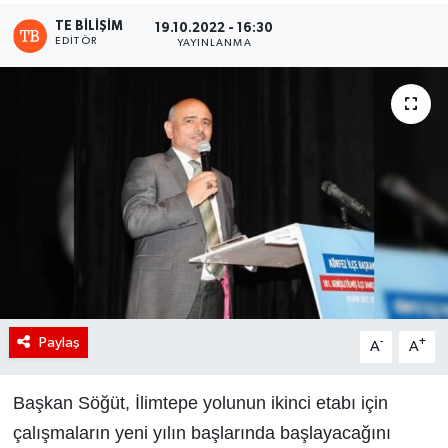
TE BILIŞIM
19.10.2022 - 16:30
EDITÖR
YAYINLANMA
Paylaş
-
+
A
A
Başkan Söğüt, İlimtepe yolunun ikinci etabı için
çalışmaların yeni yılın başlarında başlayacağını