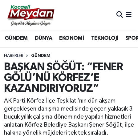
Nöbetçi Eczaneler
GÜNDEM
DÜNYA
EKONOMİ
TEKNOLOJİ
SPO
Hava Durumu
Trafik Durumu
HABERLER
GÜNDEM
BAŞKAN SÖĞÜT: “FENER
Süper Lig Puan Durumu ve Fikstür
GÖLÜ’NÜ KÖRFEZ’E
KAZANDIRIYORUZ”
Tüm Manşetler
AK Parti Körfez İlçe Teşkilatı’nın dün akşam
Son Dakika Haberleri
gerçekleşen danışma meclisinde geçen yaklaşık 3
buçuk yıllık çalışma döneminde yapılan hizmetleri
Haber Arşivi
anlatan Körfez Belediye Başkanı Şener Söğüt, ilçe
halkına yönelik müjdeleri tek tek sıraladı.