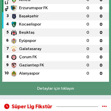
2
Erzurumspor FK
0
0
3
Başakşehir
0
0
4
Kocaelispor
0
0
5
Beşiktaş
0
0
6
Eyüpspor
0
0
7
Galatasaray
0
0
8
Çorum FK
0
0
9
Gaziantep FK
0
0
10
Alanyaspor
0
0
Detaylar için tıklayın
Süper Lig Fikstür