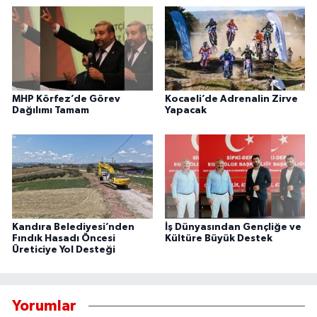
MHP Körfez’de Görev
Kocaeli’de Adrenalin Zirve
Dağılımı Tamam
Yapacak
Kandıra Belediyesi’nden
İş Dünyasından Gençliğe ve
Fındık Hasadı Öncesi
Kültüre Büyük Destek
Üreticiye Yol Desteği
Yorumlar