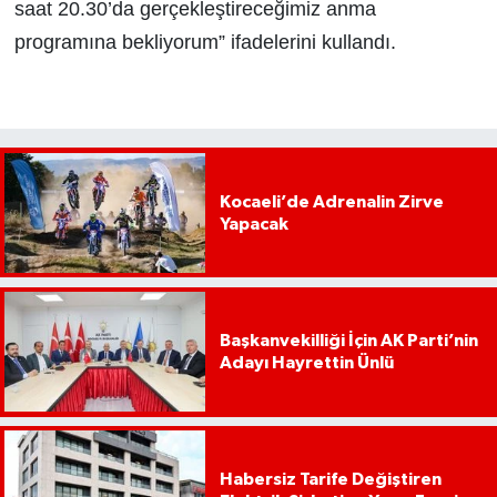
saat 20.30’da gerçekleştireceğimiz anma
programına bekliyorum” ifadelerini kullandı.
Kocaeli’de Adrenalin Zirve
Yapacak
Başkanvekilliği İçin AK Parti’nin
Adayı Hayrettin Ünlü
Habersiz Tarife Değiştiren