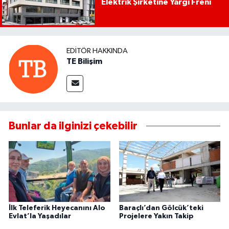
Elektrik Şirketine Yargı Freni
EDITÖR HAKKINDA
TE Bilişim
Bunlar da ilginizi çekebilir
İlk Teleferik Heyecanını Alo
Baraçlı’dan Gölcük’teki
Evlat’la Yaşadılar
Projelere Yakın Takip