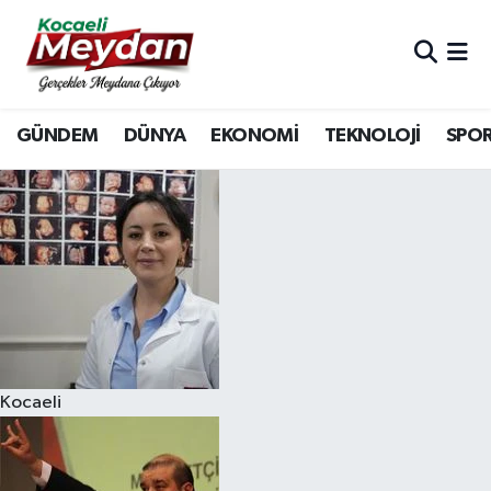
Nöbetçi Eczaneler
GÜNDEM
DÜNYA
EKONOMİ
TEKNOLOJİ
SPO
Hava Durumu
Trafik Durumu
Süper Lig Puan Durumu ve Fikstür
Tüm Manşetler
Son Dakika Haberleri
Kocaeli
Haber Arşivi