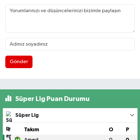
Gönder
Süper Lig Puan Durumu
Süper Lig
#
Takım
O
P
1
Amed
0
0