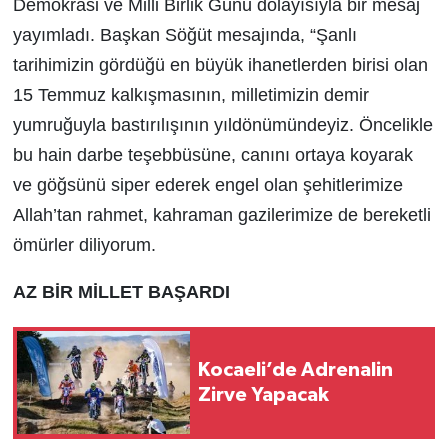
Demokrasi ve Milli Birlik Günü dolayısıyla bir mesaj
yayımladı. Başkan Söğüt mesajında, “Şanlı
tarihimizin gördüğü en büyük ihanetlerden birisi olan
15 Temmuz kalkışmasının, milletimizin demir
yumruğuyla bastırılışının yıldönümündeyiz. Öncelikle
bu hain darbe teşebbüsüne, canını ortaya koyarak
ve göğsünü siper ederek engel olan şehitlerimize
Allah’tan rahmet, kahraman gazilerimize de bereketli
ömürler diliyorum.
AZ BİR MİLLET BAŞARDI
Kocaeli’de Adrenalin
Zirve Yapacak