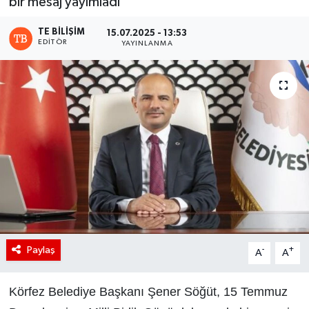
bir mesaj yayımladı
TE BILIŞIM
15.07.2025 - 13:53
EDITÖR
YAYINLANMA
Paylaş
-
+
A
A
Körfez Belediye Başkanı Şener Söğüt, 15 Temmuz