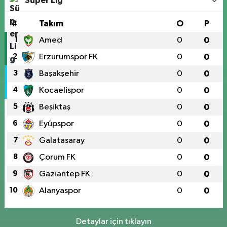
Süper Lig
#
Takım
O
P
1
Amed
0
0
2
Erzurumspor FK
0
0
3
Başakşehir
0
0
4
Kocaelispor
0
0
5
Beşiktaş
0
0
6
Eyüpspor
0
0
7
Galatasaray
0
0
8
Çorum FK
0
0
9
Gaziantep FK
0
0
10
Alanyaspor
0
0
Detaylar için tıklayın