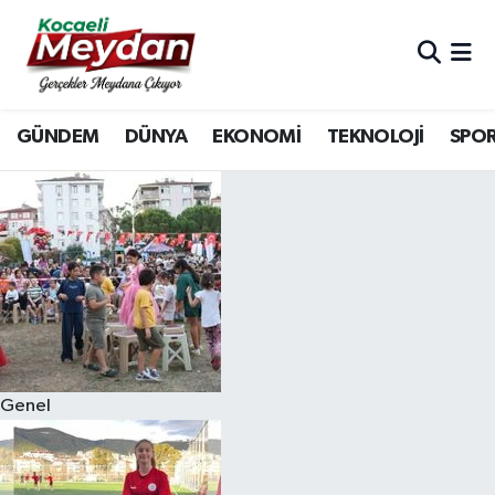
Nöbetçi Eczaneler
GÜNDEM
DÜNYA
EKONOMİ
TEKNOLOJİ
SPO
Hava Durumu
Trafik Durumu
Süper Lig Puan Durumu ve Fikstür
Tüm Manşetler
Son Dakika Haberleri
Genel
Haber Arşivi