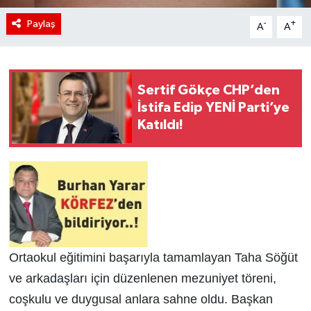
Paylaş
-
+
A
A
Sertif Gökçe CHP’den
İstifa Edip YENİ Parti’ye
Katıldı!
Ortaokul eğitimini başarıyla tamamlayan Taha Söğüt
ve arkadaşları için düzenlenen mezuniyet töreni,
coşkulu ve duygusal anlara sahne oldu. Başkan