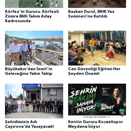
Körfez’in Gururu: Körfezli
Başkan Durul, MHK Yaz
Zümra Milli Takım Aday
Semineri’ne Katıldı
Kadrosunda
Büyükakın’dan İzmit’in
Can Güvenliği Eğitimi Her
Geleceğine Yakın Takip
Şeyden Önemli
Şehidimizin Adı
Kentin Gururu Kocaelispor
Çayırova’da Yaşayacak!
Meydana İniyor