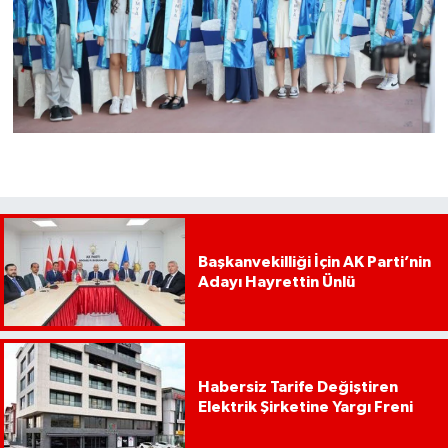
Başkanvekilliği İçin AK Parti’nin
Adayı Hayrettin Ünlü
Habersiz Tarife Değiştiren
Elektrik Şirketine Yargı Freni