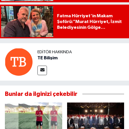
Fatma Hürriyet'in Makam
Şoförü:"Murat Hürriyet, İzmit
Belediyesinin Gölge
Başkanıdır"
EDITÖR HAKKINDA
TE Bilişim
Bunlar da ilginizi çekebilir