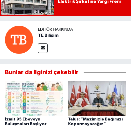
Elektrik Şirketine Yargı Freni
EDITÖR HAKKINDA
TE Bilişim
Bunlar da ilginizi çekebilir
İzmit 95 Ebeveyn
Talus: “Mazimizle Bağımızı
Buluşmaları Başlıyor
Koparmayacağız”