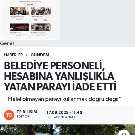
Genel
HABERLER
GÜNDEM
BELEDİYE PERSONELİ,
HESABINA YANLIŞLIKLA
YATAN PARAYI İADE ETTİ
"Helal olmayan parayı kullanmak doğru değil"
TE BILIŞIM
17.09.2025 - 11:40
EDITÖR
YAYINLANMA