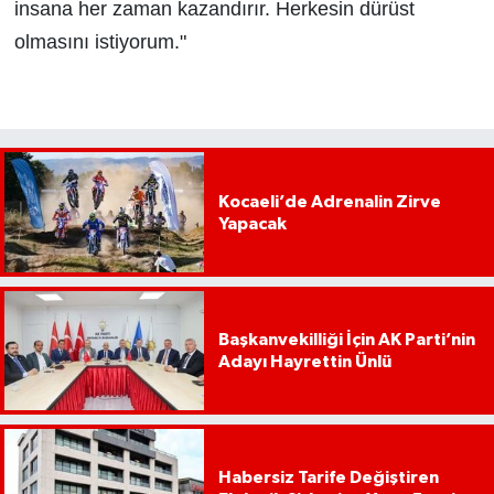
insana her zaman kazandırır. Herkesin dürüst
olmasını istiyorum."
Kocaeli’de Adrenalin Zirve
Yapacak
Başkanvekilliği İçin AK Parti’nin
Adayı Hayrettin Ünlü
Habersiz Tarife Değiştiren