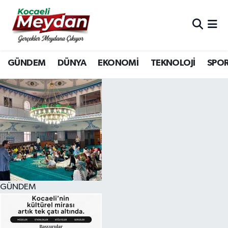
Nöbetçi Eczaneler
GÜNDEM
DÜNYA
EKONOMİ
TEKNOLOJİ
SPO
Hava Durumu
Trafik Durumu
Süper Lig Puan Durumu ve Fikstür
Tüm Manşetler
Son Dakika Haberleri
GÜNDEM
Haber Arşivi