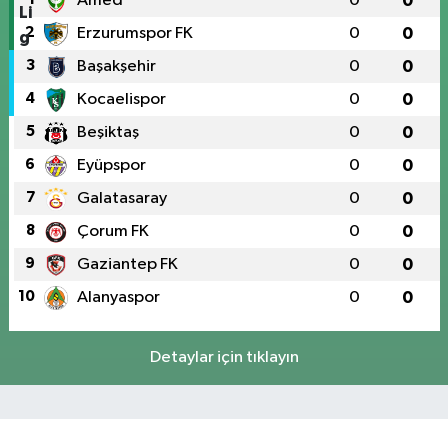
Amed
0
0
2
Erzurumspor FK
0
0
3
Başakşehir
0
0
4
Kocaelispor
0
0
5
Beşiktaş
0
0
6
Eyüpspor
0
0
7
Galatasaray
0
0
8
Çorum FK
0
0
9
Gaziantep FK
0
0
10
Alanyaspor
0
0
Detaylar için tıklayın