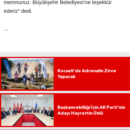
memnunuz. Büyükşehir Belediyesi’ne teşekkür
ederiz” dedi.
...
Kocaeli’de Adrenalin Zirve
Yapacak
Başkanvekilliği İçin AK Parti’nin
Adayı Hayrettin Ünlü