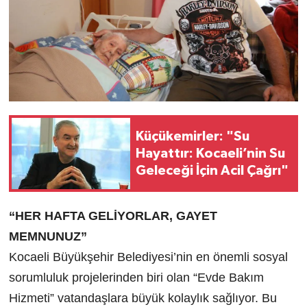
Küçükemirler: "Su
Hayattır: Kocaeli’nin Su
Geleceği İçin Acil Çağrı"
“HER HAFTA GELİYORLAR, GAYET
MEMNUNUZ”
Kocaeli Büyükşehir Belediyesi’nin en önemli sosyal
sorumluluk projelerinden biri olan “Evde Bakım
Hizmeti” vatandaşlara büyük kolaylık sağlıyor. Bu