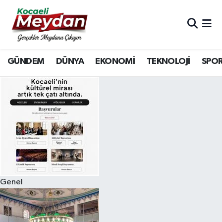
Nöbetçi Eczaneler
GÜNDEM
DÜNYA
EKONOMİ
TEKNOLOJİ
SPO
Hava Durumu
Trafik Durumu
Süper Lig Puan Durumu ve Fikstür
Tüm Manşetler
Son Dakika Haberleri
Genel
Haber Arşivi