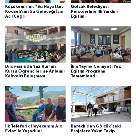
Küçükemirler: "Su Hayattır:
Gölcük Belediyesi
Kocaeli’nin Su Geleceği İçin
Personeline İlk Yardım
Acil Çağrı"
Eğitimi
Dilovası'nda Yaz Kur'an
İlim Yayma Cemiyeti Yaz
Kursu Öğrencilerine Anlamlı
Eğitim Programı
Kahvaltı Buluşması
Tamamlandı
İlk Teleferik Heyecanını Alo
Baraçlı’dan Gölcük’teki
Evlat’la Yaşadılar
Projelere Yakın Takip