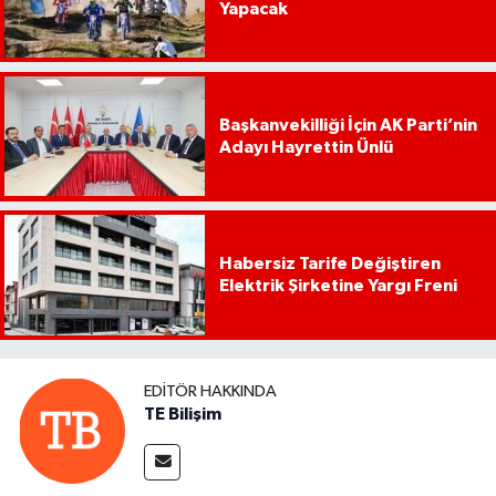
Yapacak
Başkanvekilliği İçin AK Parti’nin
Adayı Hayrettin Ünlü
Habersiz Tarife Değiştiren
Elektrik Şirketine Yargı Freni
EDITÖR HAKKINDA
TE Bilişim