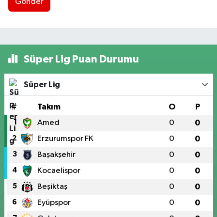
Gönder
Süper Lig Puan Durumu
Süper Lig
#
Takım
O
P
1
Amed
0
0
2
Erzurumspor FK
0
0
3
Başakşehir
0
0
4
Kocaelispor
0
0
5
Beşiktaş
0
0
6
Eyüpspor
0
0