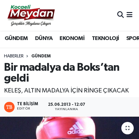
Nöbetçi Eczaneler
GÜNDEM
DÜNYA
EKONOMİ
TEKNOLOJİ
SPO
Hava Durumu
Trafik Durumu
HABERLER
GÜNDEM
Bir madalya da Boks’tan
Süper Lig Puan Durumu ve Fikstür
geldi
Tüm Manşetler
KELEŞ, ALTIN MADALYA İÇİN RİNGE ÇIKACAK
Son Dakika Haberleri
TE BILIŞIM
25.06.2013 - 12:07
EDITÖR
YAYINLANMA
Haber Arşivi