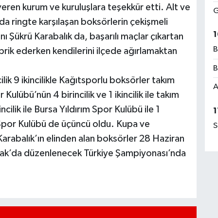
veren kurum ve kuruluşlara teşekkür etti. Alt ve
G
rda ringte karşılaşan boksörlerin çekişmeli
1
ı Şükrü Karabalık da, başarılı maçlar çıkartan
B
brik ederken kendilerini ilçede ağırlamaktan
B
ik 9 ikincilikle Kağıtsporlu boksörler takım
A
Kulübü’nün 4 birincilik ve 1 ikincilik ile takım
kincilik ile Bursa Yıldırım Spor Kulübü ile 1
1
iye Spor Kulübü de üçüncü oldu. Kupa ve
S
arabalık’ın elinden alan boksörler 28 Haziran
nak’da düzenlenecek Türkiye Şampiyonası’nda