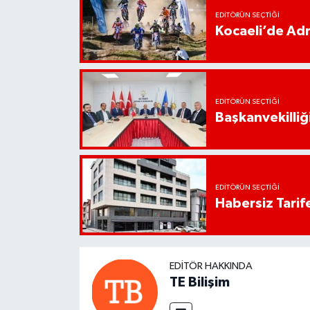
EDITÖRÜN SEÇTIĞI
Kocaeli’de Adr
EDITÖRÜN SEÇTIĞI
Başkanvekilliği
EDITÖRÜN SEÇTIĞI
Habersiz Tarife
EDITÖR HAKKINDA
TE Bilişim