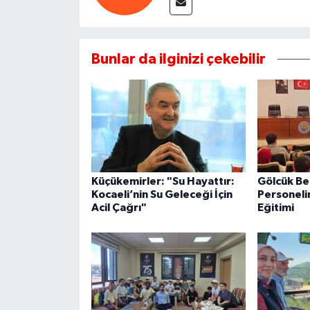
Bunlar da ilginizi çekebilir
Küçükemirler: "Su Hayattır:
Gölcük Be
Kocaeli’nin Su Geleceği İçin
Personeli
Acil Çağrı"
Eğitimi