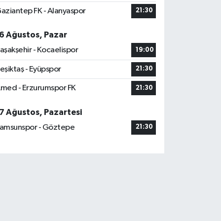
aziantep FK - Alanyaspor
21:30
6 Ağustos, Pazar
aşakşehir - Kocaelispor
19:00
eşiktaş - Eyüpspor
21:30
med - Erzurumspor FK
21:30
7 Ağustos, Pazartesi
amsunspor - Göztepe
21:30