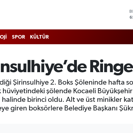
B
6
D
4
E
5
OJİ
SPOR
KÜLTÜR
S
6
G
6
insulhiye’de Ringe
B
1
ği Şirinsulhiye 2. Boks Şöleninde hafta son
k hüviyetindeki şölende Kocaeli Büyükşehir
kım halinde birinci oldu. Alt ve üst minikler
ye giren boksörlere Belediye Başkanı Şük