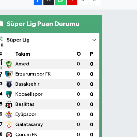
Süper Lig Puan Durumu
Süper Lig
#
Takım
O
P
1
Amed
0
0
2
Erzurumspor FK
0
0
3
Başakşehir
0
0
4
Kocaelispor
0
0
5
Beşiktaş
0
0
6
Eyüpspor
0
0
7
Galatasaray
0
0
8
Çorum FK
0
0