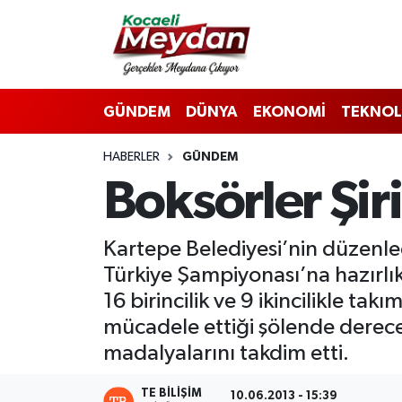
Nöbetçi Eczaneler
GÜNDEM
DÜNYA
EKONOMİ
TEKNOL
Hava Durumu
HABERLER
GÜNDEM
Trafik Durumu
Boksörler Şir
Süper Lig Puan Durumu ve Fikstür
Kartepe Belediyesi’nin düzenledi
Tüm Manşetler
Türkiye Şampiyonası’na hazırlı
Son Dakika Haberleri
16 birincilik ve 9 ikincilikle ta
mücadele ettiği şölende derece
Haber Arşivi
madalyalarını takdim etti.
TE BILIŞIM
10.06.2013 - 15:39