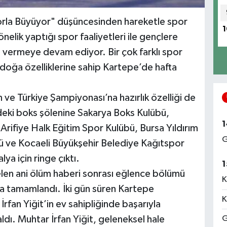
porla Büyüyor" düşüncesinden hareketle spor
1
elik yaptığı spor faaliyetleri ile gençlere
kı vermeye devam ediyor. Bir çok farklı spor
 doğa özelliklerine sahip Kartepe’de hafta
ve Türkiye Şampiyonası’na hazırlık özelliği de
ndeki boks şölenine Sakarya Boks Kulübü,
1
Arifiye Halk Eğitim Spor Kulübü, Bursa Yıldırım
G
ü ve Kocaeli Büyükşehir Belediye Kağıtspor
a için ringe çıktı.
1
elen ani ölüm haberi sonrası eğlence bölümü
K
la tamamlandı. İki gün süren Kartepe
K
İrfan Yiğit’in ev sahipliğinde başarıyla
ı. Muhtar İrfan Yiğit, geleneksel hale
G