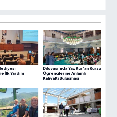
lediyesi
Dilovası'nda Yaz Kur'an Kursu
ne İlk Yardım
Öğrencilerine Anlamlı
Kahvaltı Buluşması