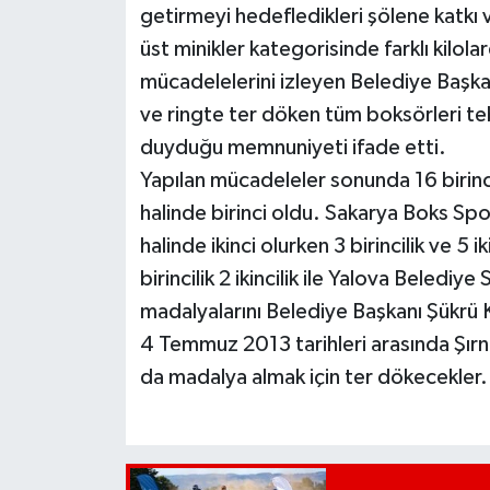
getirmeyi hedefledikleri şölene katkı 
üst minikler kategorisinde farklı kilola
mücadelelerini izleyen Belediye Başkan
ve ringte ter döken tüm boksörleri te
duyduğu memnuniyeti ifade etti.
Yapılan mücadeleler sonunda 16 birincil
halinde birinci oldu. Sakarya Boks Spor 
halinde ikinci olurken 3 birincilik ve 5 i
birincilik 2 ikincilik ile Yalova Beled
madalyalarını Belediye Başkanı Şükrü K
4 Temmuz 2013 tarihleri arasında Şır
da madalya almak için ter dökecekler.