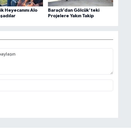
rik Heyecanını Alo
Baraçlı’dan Gölcük’teki
aşadılar
Projelere Yakın Takip