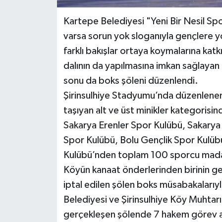
Kartepe Belediyesi "Yeni Bir Nesil S
varsa sorun yok sloganıyla gençlere yön
farklı bakışlar ortaya koymalarına kat
dalının da yapılmasına imkan sağlayan
sonu da boks şöleni düzenlendi.
Şirinsulhiye Stadyumu’nda düzenlenen 
taşıyan alt ve üst minikler kategorisi
Sakarya Erenler Spor Kulübü, Sakarya 
Spor Kulübü, Bolu Gençlik Spor Kulüb
Kulübü’nden toplam 100 sporcu madaly
Köyün kanaat önderlerinden birinin g
iptal edilen şölen boks müsabakalarıy
Belediyesi ve Şirinsulhiye Köy Muhtarı 
gerçekleşen şölende 7 hakem görev ald