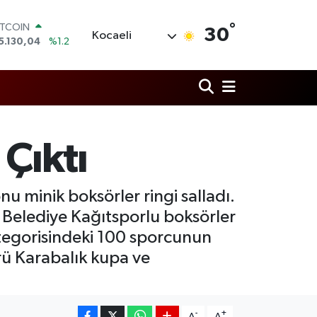
ITCOIN
5.130,04
%1.2
°
30
OLAR
Kocaeli
7,7106
%0.17
URO
5,1652
%0.27
TERLİN
4,4046
%0.35
RAM ALTIN
618.49
%2.12
 Çıktı
İST100
3.773
%-19
u minik boksörler ringi salladı.
 Belediye Kağıtsporlu boksörler
 kategorisindeki 100 sporcunun
rü Karabalık kupa ve
-
+
A
A