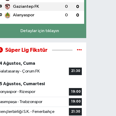
9
Gaziantep FK
0
0
0
Alanyaspor
0
0
Detaylar için tıklayın
Süper Lig Fikstür
4 Ağustos, Cuma
alatasaray - Çorum FK
21:30
5 Ağustos, Cumartesi
onyaspor - Rizespor
19:00
asımpaşa - Trabzonspor
19:00
ençlerbirliği S.K. - Fenerbahçe
21:30