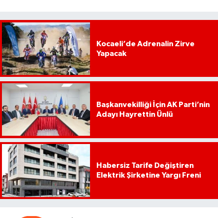
Kocaeli’de Adrenalin Zirve
Yapacak
Başkanvekilliği İçin AK Parti’nin
Adayı Hayrettin Ünlü
Habersiz Tarife Değiştiren
Elektrik Şirketine Yargı Freni