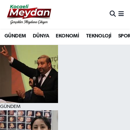
Nöbetçi Eczaneler
GÜNDEM
DÜNYA
EKONOMİ
TEKNOLOJİ
SPO
Hava Durumu
Trafik Durumu
Süper Lig Puan Durumu ve Fikstür
Tüm Manşetler
Son Dakika Haberleri
GÜNDEM
Haber Arşivi