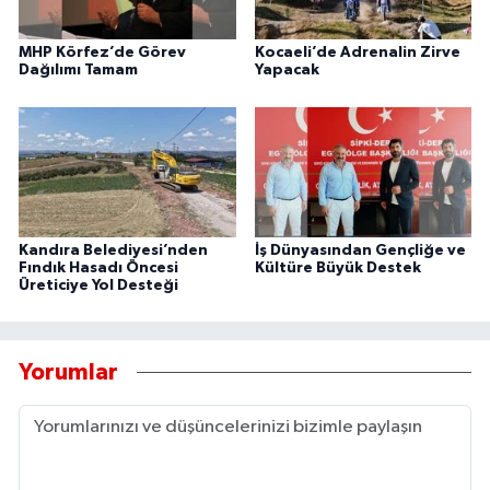
MHP Körfez’de Görev
Kocaeli’de Adrenalin Zirve
Dağılımı Tamam
Yapacak
Kandıra Belediyesi’nden
İş Dünyasından Gençliğe ve
Fındık Hasadı Öncesi
Kültüre Büyük Destek
Üreticiye Yol Desteği
Yorumlar