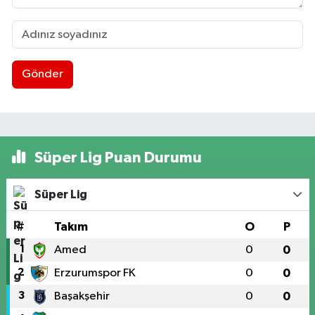
Gönder
Süper Lig Puan Durumu
Süper Lig
#
Takım
O
P
1
Amed
0
0
2
Erzurumspor FK
0
0
3
Başakşehir
0
0