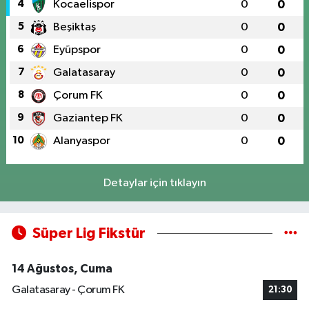
4
Kocaelispor
0
0
5
Beşiktaş
0
0
6
Eyüpspor
0
0
7
Galatasaray
0
0
8
Çorum FK
0
0
9
Gaziantep FK
0
0
10
Alanyaspor
0
0
Detaylar için tıklayın
Süper Lig Fikstür
14 Ağustos, Cuma
Galatasaray - Çorum FK
21:30