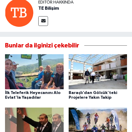
EDITÖR HAKKINDA
TE Bilişim
Bunlar da ilginizi çekebilir
İlk Teleferik Heyecanını Alo
Baraçlı’dan Gölcük’teki
Evlat’la Yaşadılar
Projelere Yakın Takip