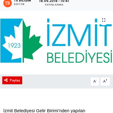
TE BILIŞIM
18.09.2018 - 10:41
EDITÖR
YAYINLANMA
Paylaş
-
+
A
A
İzmit Belediyesi Gelir Birimi’nden yapılan