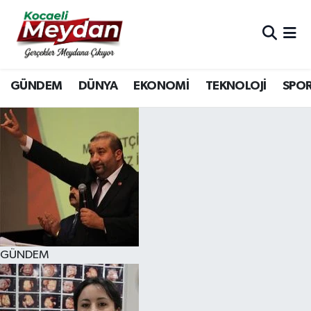
Nöbetçi Eczaneler
GÜNDEM
DÜNYA
EKONOMİ
TEKNOLOJİ
SPO
Hava Durumu
Trafik Durumu
Süper Lig Puan Durumu ve Fikstür
Tüm Manşetler
Son Dakika Haberleri
GÜNDEM
Haber Arşivi