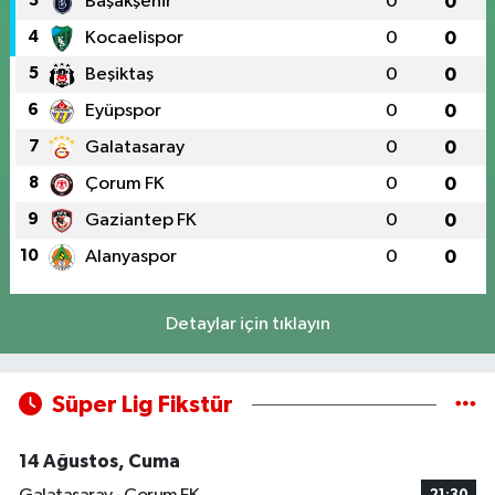
3
Başakşehir
0
0
4
Kocaelispor
0
0
5
Beşiktaş
0
0
6
Eyüpspor
0
0
7
Galatasaray
0
0
8
Çorum FK
0
0
9
Gaziantep FK
0
0
10
Alanyaspor
0
0
Detaylar için tıklayın
Süper Lig Fikstür
14 Ağustos, Cuma