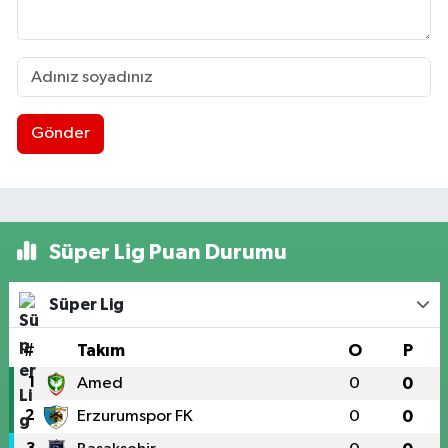
Gönder
Süper Lig Puan Durumu
Süper Lig
#
Takım
O
P
1
Amed
0
0
2
Erzurumspor FK
0
0