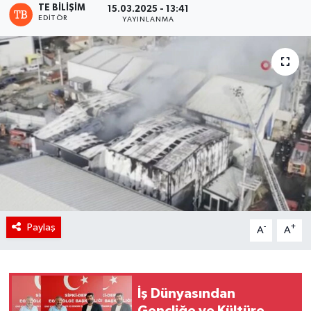
TE BILIŞIM
15.03.2025 - 13:41
EDITÖR
YAYINLANMA
Paylaş
-
+
A
A
İş Dünyasından