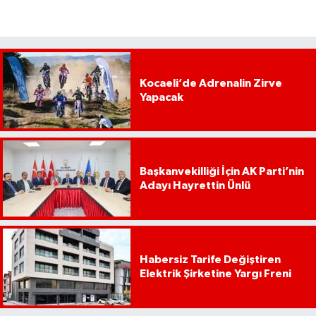
Kocaeli’de Adrenalin Zirve
Yapacak
Başkanvekilliği İçin AK Parti’nin
Adayı Hayrettin Ünlü
Habersiz Tarife Değiştiren
Elektrik Şirketine Yargı Freni