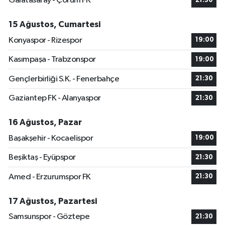
Galatasaray - Çorum FK
21:30
15 Ağustos, Cumartesi
Konyaspor - Rizespor
19:00
Kasımpaşa - Trabzonspor
19:00
Gençlerbirliği S.K. - Fenerbahçe
21:30
Gaziantep FK - Alanyaspor
21:30
16 Ağustos, Pazar
Başakşehir - Kocaelispor
19:00
Beşiktaş - Eyüpspor
21:30
Amed - Erzurumspor FK
21:30
17 Ağustos, Pazartesi
Samsunspor - Göztepe
21:30