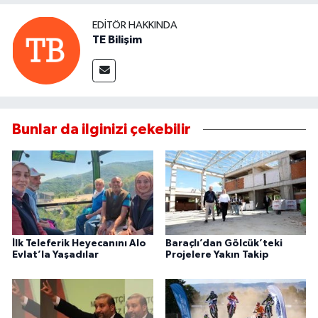
EDITÖR HAKKINDA
TE Bilişim
Bunlar da ilginizi çekebilir
İlk Teleferik Heyecanını Alo
Baraçlı’dan Gölcük’teki
Evlat’la Yaşadılar
Projelere Yakın Takip