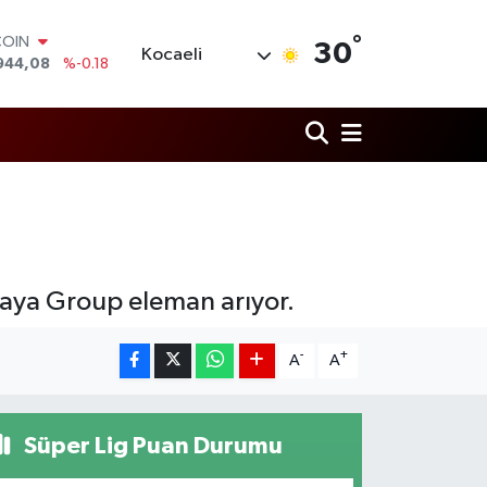
°
COIN
30
Kocaeli
944,08
%-0.18
LAR
7436
%0.18
RO
2510
%0.32
RLİN
4811
%0.38
M ALTIN
0.55
%0.03
T100
779
%-14
 Kaya Group eleman arıyor.
-
+
A
A
Süper Lig Puan Durumu