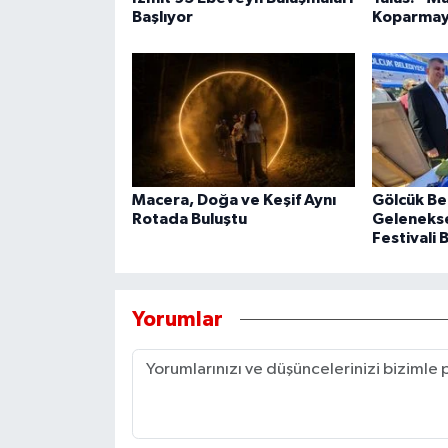
Başlıyor
Koparmay
Macera, Doğa ve Keşif Aynı
Gölcük Be
Rotada Buluştu
Geleneksel
Festivali 
Yorumlar