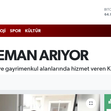
BIT
64.
DO
47,
EU
OJİ
SPOR
KÜLTÜR
55,
STE
64,
GRA
LEMAN ARIYOR
666
BİS
13.
i ve gayrimenkul alanlarında hizmet veren