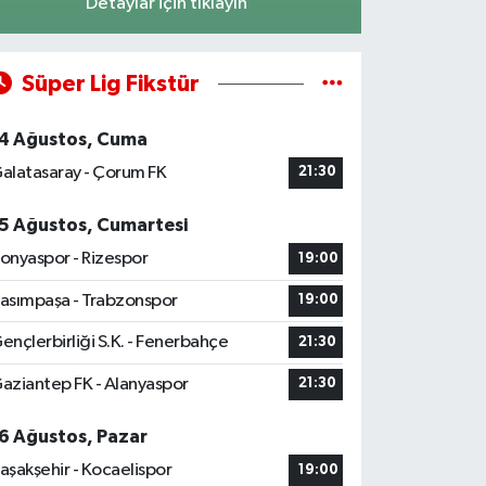
Detaylar için tıklayın
Süper Lig Fikstür
4 Ağustos, Cuma
alatasaray - Çorum FK
21:30
5 Ağustos, Cumartesi
onyaspor - Rizespor
19:00
asımpaşa - Trabzonspor
19:00
ençlerbirliği S.K. - Fenerbahçe
21:30
aziantep FK - Alanyaspor
21:30
6 Ağustos, Pazar
aşakşehir - Kocaelispor
19:00