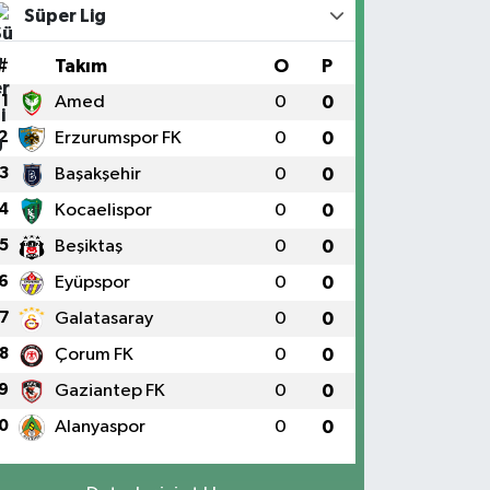
Süper Lig
#
Takım
O
P
1
Amed
0
0
2
Erzurumspor FK
0
0
3
Başakşehir
0
0
4
Kocaelispor
0
0
5
Beşiktaş
0
0
6
Eyüpspor
0
0
7
Galatasaray
0
0
8
Çorum FK
0
0
9
Gaziantep FK
0
0
0
Alanyaspor
0
0