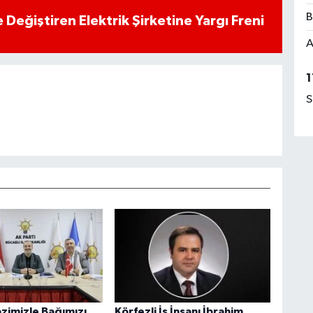
B
 Değiştiren Elektrik Şirketine Yargı Freni
A
1
S
azimizle Bağımızı
Körfezli İş İnsanı İbrahim