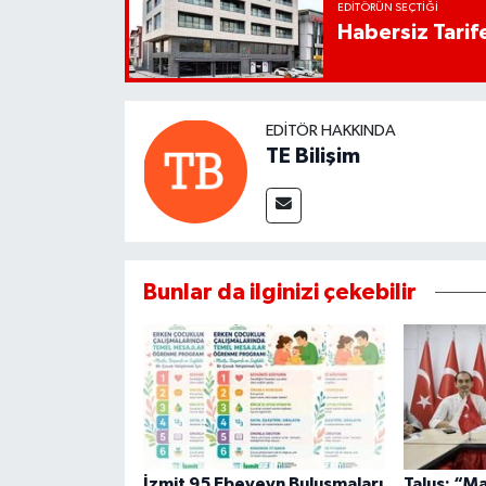
EDITÖRÜN SEÇTIĞI
Habersiz Tarife
EDITÖR HAKKINDA
TE Bilişim
Bunlar da ilginizi çekebilir
İzmit 95 Ebeveyn Buluşmaları
Talus: “M