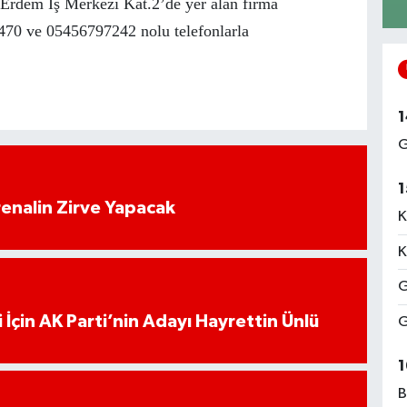
Erdem İş Merkezi Kat.2’de yer alan firma
470 ve 05456797242 nolu telefonlarla
1
G
1
enalin Zirve Yapacak
K
K
G
 İçin AK Parti’nin Adayı Hayrettin Ünlü
G
1
B