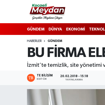
Nöbetçi Eczaneler
GÜNDEM
DÜNYA
EKONOMİ
TEKNOL
Hava Durumu
HABERLER
GÜNDEM
Trafik Durumu
BU FİRMA E
Süper Lig Puan Durumu ve Fikstür
İzmit’te temizlik, site yönetim
Tüm Manşetler
TE BILIŞIM
20.02.2018 - 15:18
Son Dakika Haberleri
EDITÖR
YAYINLANMA
Haber Arşivi