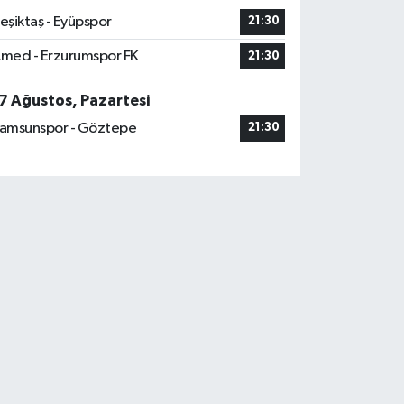
eşiktaş - Eyüpspor
21:30
med - Erzurumspor FK
21:30
7 Ağustos, Pazartesi
amsunspor - Göztepe
21:30