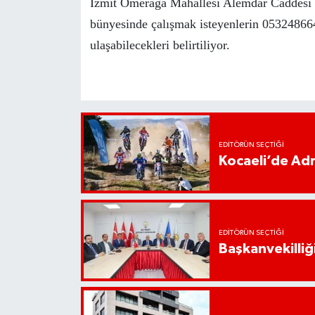
İzmit Ömerağa Mahallesi Alemdar Caddesi 
bünyesinde çalışmak isteyenlerin 05324866
ulaşabilecekleri belirtiliyor.
EDITÖRÜN SEÇTIĞI
Kocaeli’de Adr
EDITÖRÜN SEÇTIĞI
Başkanvekilliği