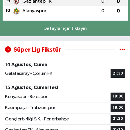
9
Gaziantep FK
0
0
10
Alanyaspor
0
0
Detaylar için tıklayın
Süper Lig Fikstür
14 Ağustos, Cuma
Galatasaray - Çorum FK
21:30
15 Ağustos, Cumartesi
Konyaspor - Rizespor
19:00
Kasımpaşa - Trabzonspor
19:00
Gençlerbirliği S.K. - Fenerbahçe
21:30