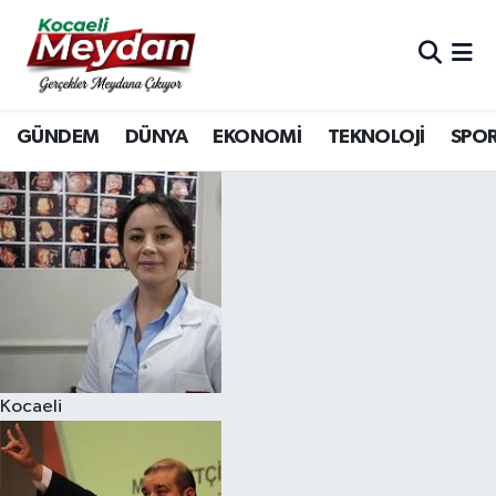
Nöbetçi Eczaneler
GÜNDEM
DÜNYA
EKONOMİ
TEKNOLOJİ
SPO
Hava Durumu
Trafik Durumu
Süper Lig Puan Durumu ve Fikstür
Tüm Manşetler
Son Dakika Haberleri
Kocaeli
Haber Arşivi