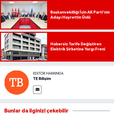
Başkanvekilliği İçin AK Parti’nin
Adayı Hayrettin Ünlü
Habersiz Tarife Değiştiren
Elektrik Şirketine Yargı Freni
EDITÖR HAKKINDA
TE Bilişim
Bunlar da ilginizi çekebilir