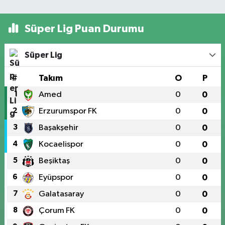
Süper Lig Puan Durumu
Süper Lig
#
Takım
O
P
1
Amed
0
0
2
Erzurumspor FK
0
0
3
Başakşehir
0
0
4
Kocaelispor
0
0
5
Beşiktaş
0
0
6
Eyüpspor
0
0
7
Galatasaray
0
0
8
Çorum FK
0
0