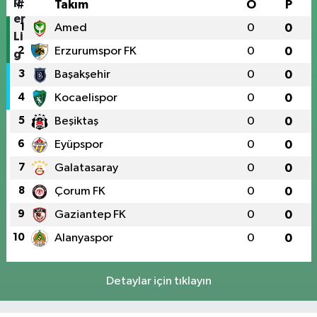
#
Takım
O
P
1
Amed
0
0
2
Erzurumspor FK
0
0
3
Başakşehir
0
0
4
Kocaelispor
0
0
5
Beşiktaş
0
0
6
Eyüpspor
0
0
7
Galatasaray
0
0
8
Çorum FK
0
0
9
Gaziantep FK
0
0
10
Alanyaspor
0
0
Detaylar için tıklayın