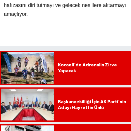
hafızasını diri tutmayı ve gelecek nesillere aktarmayı
amaçlıyor.
Kocaeli’de Adrenalin Zirve
Yapacak
Başkanvekilliği İçin AK Parti’nin
Adayı Hayrettin Ünlü