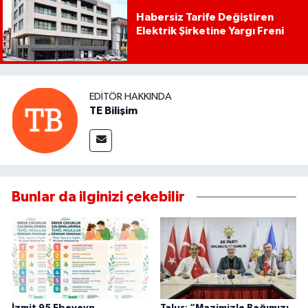
Habersiz Tarife Değiştiren
Elektrik Şirketine Yargı Freni
EDITÖR HAKKINDA
TE Bilişim
Bunlar da ilginizi çekebilir
İzmit 95 Ebeveyn
Talus: “Mazimizle Bağımızı