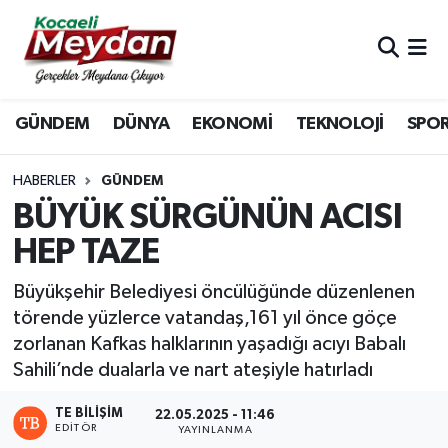
Nöbetçi Eczaneler
GÜNDEM
DÜNYA
EKONOMİ
TEKNOLOJİ
SPO
Hava Durumu
Trafik Durumu
HABERLER
GÜNDEM
BÜYÜK SÜRGÜNÜN ACISI
Süper Lig Puan Durumu ve Fikstür
HEP TAZE
Tüm Manşetler
Büyükşehir Belediyesi öncülüğünde düzenlenen
törende yüzlerce vatandaş,161 yıl önce göçe
Son Dakika Haberleri
zorlanan Kafkas halklarının yaşadığı acıyı Babalı
Sahili’nde dualarla ve nart ateşiyle hatırladı
Haber Arşivi
TE BILIŞIM
22.05.2025 - 11:46
EDITÖR
YAYINLANMA